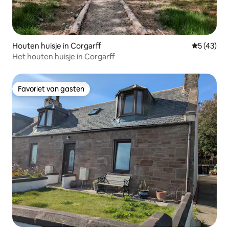
Houten huisje in Corgarff
Gemiddelde
5 (43)
Het houten huisje in Corgarff
Favoriet van gasten
Favoriet van gasten