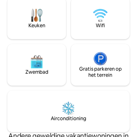
kijken, te wandelen, te fietsen of te
uitzicht. We zijn 2 mijl van Drumtochy
ontspannen in je eigen ruimte. Open
Castle, waardoor 
woonkamer/eethoek/keukentje, ÉÉN
zijn voor gasten 
slaapkamer, douche/toilet. Huisdieren
ze bruiloften en
Keuken
Wifi
zijn hartelijk welkom. Sorry, niet
bijwonen. Ongeveer 35 minuten van de
geschikt voor jonge kinderen.
luchthaven van A
Gratis parkeren op
Zwembad
het terrein
Airconditioning
Andere geweldige vakantiewoningen in