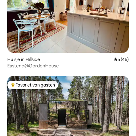
Huisje in Hillside
Gemiddelde
5 (45)
Eastend@GordonHouse
Favoriet van gasten
Topfavoriet van gasten