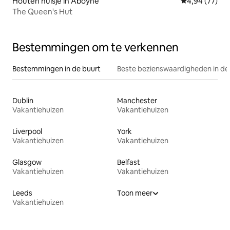
Houten huisje in Aboyne
Gemiddelde be
4,94 (77)
The Queen's Hut
Bestemmingen om te verkennen
Bestemmingen in de buurt
Beste bezienswaardigheden in de
Dublin
Manchester
Vakantiehuizen
Vakantiehuizen
Liverpool
York
Vakantiehuizen
Vakantiehuizen
Glasgow
Belfast
Vakantiehuizen
Vakantiehuizen
Leeds
Toon meer
Vakantiehuizen