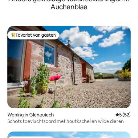
Auchenblae
Favoriet van gasten
Topfavoriet van gasten
Woning in Glenquiech
Gemiddelde
5 (52)
Schots toevluchtsoord met houtkachel en wilde dieren