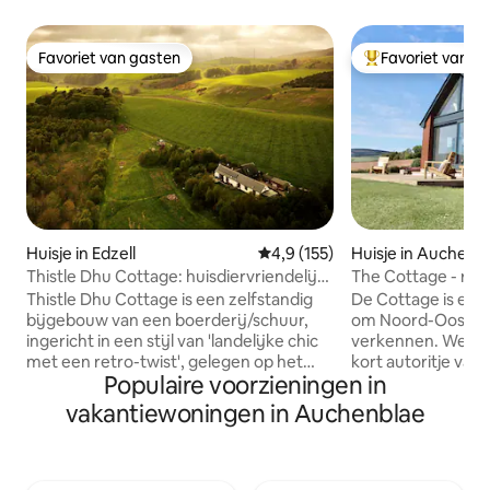
Favoriet van gasten
Favoriet van g
Favoriet van gasten
Topfavoriet van 
Huisje in Edzell
Gemiddelde beoordeling van 4,9
4,9 (155)
Huisje in Auchenb
Thistle Dhu Cottage: huisdiervriendelijk
The Cottage - rui
huisje en tuin de tuin
prachtig uitzicht
Thistle Dhu Cottage is een zelfstandig
De Cottage is een 
bijgebouw van een boerderij/schuur,
om Noord-Oost-Sc
ingericht in een stijl van 'landelijke chic
verkennen. We lig
met een retro-twist', gelegen op het
kort autoritje van
Populaire voorzieningen in
rustige platteland. Omheinde tuin en
Cairngorms, Royal
privéweiland. Geweldige uitvalsbasis om
stranden, golfbanen
vakantiewoningen in Auchenblae
de Cairngorms, Grampians, stranden en
voelt je direct thui
havens aan de oostkust, golfbanen,
de lounge, kookt i
schilderachtige landschappen en dieren
keuken of geniet v
in het wild te fotograferen, sterren te
terwijl je geniet v