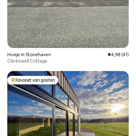
Huisje in Stonehaven
Gemiddelde be
4,98 (41)
Clerkswell Cottage
Favoriet van gasten
Topfavoriet van gasten