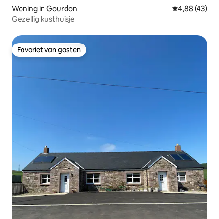
Woning in Gourdon
Gemiddelde be
4,88 (43)
Gezellig kusthuisje
Favoriet van gasten
Favoriet van gasten