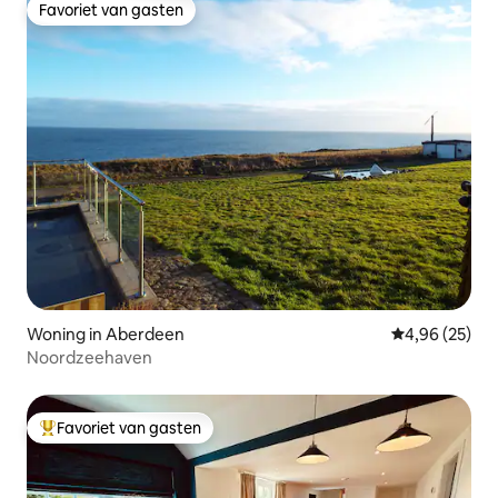
Favoriet van gasten
Favoriet van gasten
Woning in Aberdeen
Gemiddelde be
4,96 (25)
Noordzeehaven
Favoriet van gasten
Topfavoriet van gasten