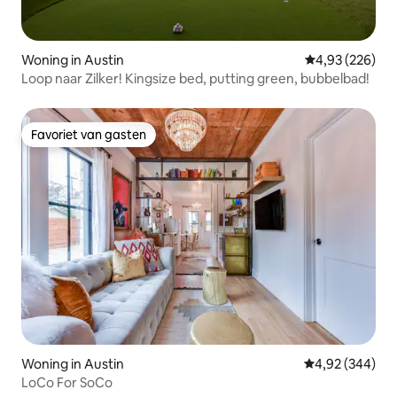
Woning in Austin
Gemiddelde beo
4,93 (226)
Loop naar Zilker! Kingsize bed, putting green, bubbelbad!
Favoriet van gasten
Favoriet van gasten
Woning in Austin
Gemiddelde beo
4,92 (344)
LoCo For SoCo