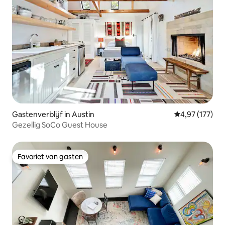
Gastenverblijf in Austin
Gemiddelde beo
4,97 (177)
Gezellig SoCo Guest House
Favoriet van gasten
Favoriet van gasten