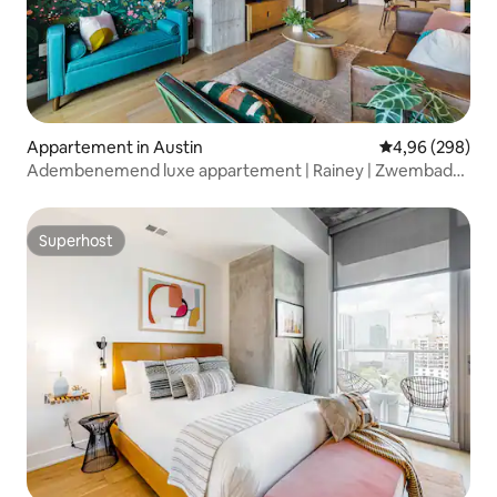
Appartement in Austin
Gemiddelde beo
4,96 (298)
Adembenemend luxe appartement | Rainey | Zwembad
op het dak
Superhost
Superhost