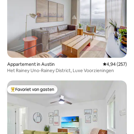
Appartement in Austin
Gemiddelde beo
4,94 (257)
Het Rainey Uno-Rainey District, Luxe Voorzieningen
Favoriet van gasten
Topfavoriet van gasten