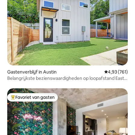
Gastenverblijf in Austin
Gemiddelde beo
4,93 (761)
Belangrijkste bezienswaardigheden op loopafstand East
Austin Casita
Favoriet van gasten
Topfavoriet van gasten