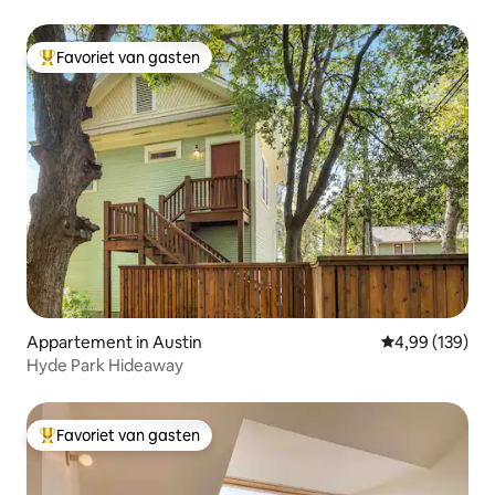
het centrum
Favoriet van gasten
Topfavoriet van gasten
Appartement in Austin
Gemiddelde beo
4,99 (139)
Hyde Park Hideaway
Favoriet van gasten
Topfavoriet van gasten