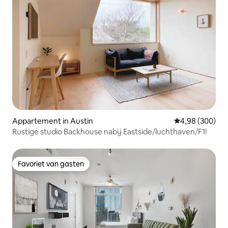
Appartement in Austin
Gemiddelde beo
4,98 (300)
Rustige studio Backhouse nabij Eastside/luchthaven/F1!
Favoriet van gasten
Favoriet van gasten