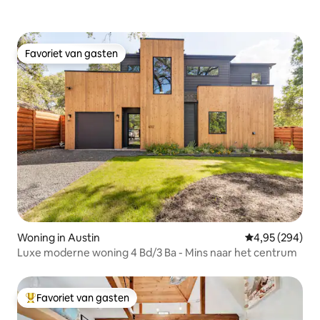
Favoriet van gasten
Favoriet van gasten
Woning in Austin
Gemiddelde beo
4,95 (294)
Luxe moderne woning 4 Bd/3 Ba - Mins naar het centrum
Favoriet van gasten
Topfavoriet van gasten