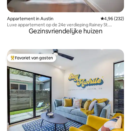
Appartement in Austin
Gemiddelde beo
4,96 (232)
Luxe appartement op de 24e verdieping Rainey St.
Gezinsvriendelijke huizen
District
Favoriet van gasten
Topfavoriet van gasten