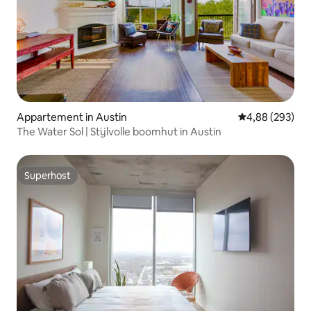
Appartement in Austin
Gemiddelde beo
4,88 (293)
The Water Sol | Stijlvolle boomhut in Austin
Superhost
Superhost