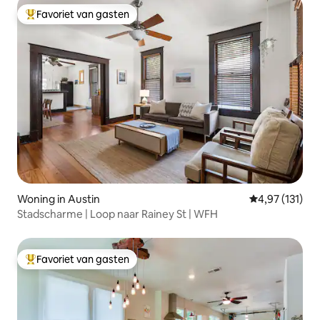
Favoriet van gasten
Topfavoriet van gasten
Woning in Austin
Gemiddelde beo
4,97 (131)
Stadscharme | Loop naar Rainey St | WFH
Favoriet van gasten
Topfavoriet van gasten