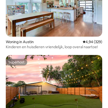
Woning in Austin
Gemiddelde beo
4,94 (329)
Kinderen en huisdieren vriendelijk, loop overal naartoe!
Superhost
Superhost