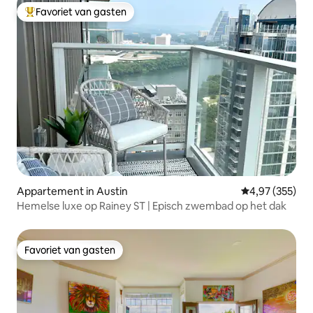
Favoriet van gasten
Topfavoriet van gasten
Appartement in Austin
Gemiddelde beo
4,97 (355)
Hemelse luxe op Rainey ST | Episch zwembad op het dak
Favoriet van gasten
Favoriet van gasten