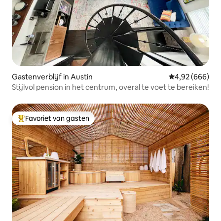
Gastenverblijf in Austin
Gemiddelde beo
4,92 (666)
Stijlvol pension in het centrum, overal te voet te bereiken!
Favoriet van gasten
Topfavoriet van gasten