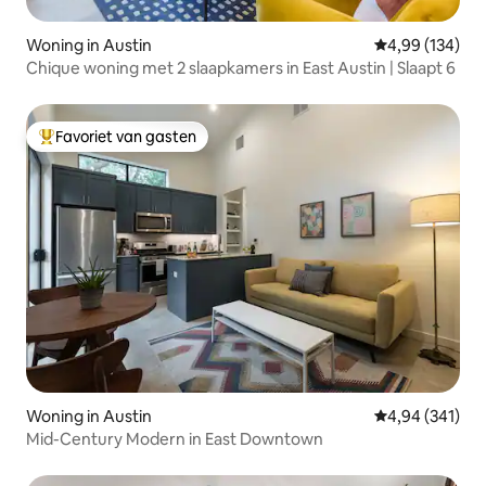
Woning in Austin
Gemiddelde beo
4,99 (134)
Chique woning met 2 slaapkamers in East Austin | Slaapt 6
Favoriet van gasten
Topfavoriet van gasten
Woning in Austin
Gemiddelde beo
4,94 (341)
Mid-Century Modern in East Downtown