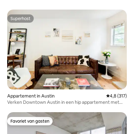
Overton is de oudste Amerikaanse en
Amerikaanse Tweede Wereldoorlog-
veteraan op 112 jaar oud. Hij woont
Superhost
verderop in het blok waar een huis werd
Superhost
gekocht nadat de oorlog was afgelopen.
Appartement in Austin
Gemiddelde be
4,8 (317)
Verken Downtown Austin in een hip appartement met
balkon
Favoriet van gasten
Favoriet van gasten