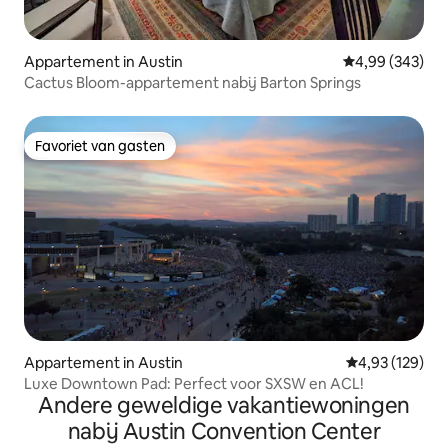
Appartement in Austin
Gemiddelde beo
4,99 (343)
Cactus Bloom-appartement nabij Barton Springs
Favoriet van gasten
Favoriet van gasten
Appartement in Austin
Gemiddelde beo
4,93 (129)
Luxe Downtown Pad: Perfect voor SXSW en ACL!
Andere geweldige vakantiewoningen
nabij Austin Convention Center