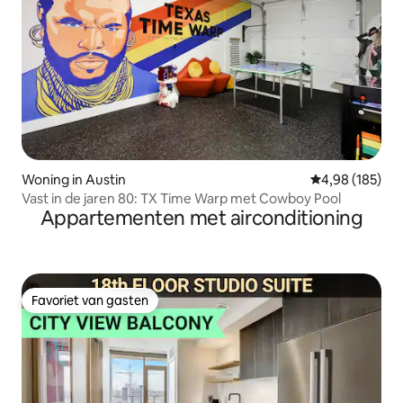
Woning in Austin
Gemiddelde beo
4,98 (185)
Vast in de jaren 80: TX Time Warp met Cowboy Pool
Appartementen met airconditioning
Favoriet van gasten
Favoriet van gasten