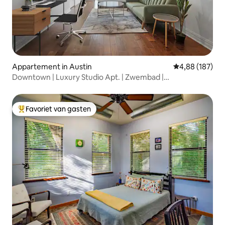
Appartement in Austin
Gemiddelde beo
4,88 (187)
Downtown | Luxury Studio Apt. | Zwembad |
Fitnessruimte | Geweldig
Favoriet van gasten
Topfavoriet van gasten