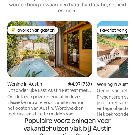
worden hoog gewaardeerd voor hun locatie, netheid
en meer.
Favoriet van gasten
Favoriet van gas
Topfavoriet van gasten
Favoriet van gas
Woning in Austin
Gemiddelde beoordeling van 4,97
4,97 (739)
Woning in Austin
Uitzonderlijke East Austin Retreat met
Geniet van het v
sauna en koude duik
watervalzwembad
Ontdek een privéreservaat in deze
Presenteren van The 
Getaway
klassieke retraite voor kunstenaars in
jezelf met samen
het oosten van Austin. Word wakker
vintage objecten 
met rust en stilte te midden van
Het bekroonde Uit
Populaire voorzieningen voor
houtafwerkingen in een ruimte met een
internationaal bek
op maat gemaakt kathedraalplafond,
Airbnb 's in de we
vakantiehuizen vlak bij Austin
een loft op de bovenste verdieping, een
van de beste Airbnb' 