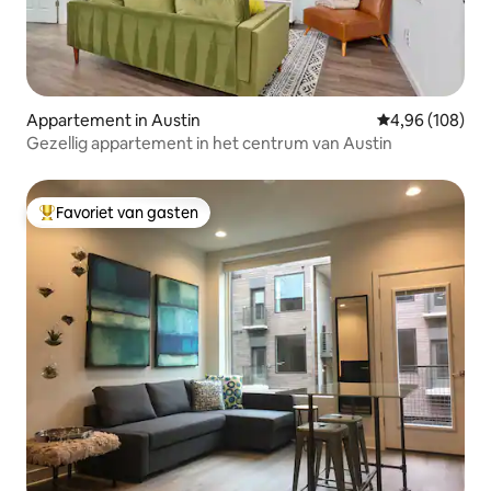
Appartement in Austin
Gemiddelde beo
4,96 (108)
Gezellig appartement in het centrum van Austin
Favoriet van gasten
Topfavoriet van gasten