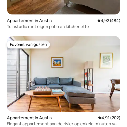
Appartement in Austin
Gemiddelde beo
4,92 (484)
Tuinstudio met eigen patio en kitchenette
Favoriet van gasten
Favoriet van gasten
Appartement in Austin
Gemiddelde beo
4,91 (202)
Elegant appartement aan de rivier op enkele minuten van