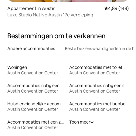
Appartement in Austin
Gemiddelde beo
4,89 (148)
Luxe Studio Natiivo Austin 17e verdieping
Bestemmingen om te verkennen
Andere accommodaties
Beste bezienswaardigheden in de b
Woningen
Accommodaties met toilet op toegankelijke hoogte
Austin Convention Center
Austin Convention Center
Accommodaties nabij een meer
Accommodaties nabij een strand
Austin Convention Center
Austin Convention Center
Huisdiervriendelijke accommodaties
Accommodaties met bubbelbad
Austin Convention Center
Austin Convention Center
Accommodaties met een zwembad
Toon meer
Austin Convention Center