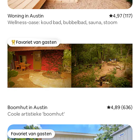
Woning in Austin
Gemiddelde beo
4,97 (117)
Wellness-oase: koud bad, bubbelbad, sauna, stoom
Favoriet van gasten
Topfavoriet van gasten
Boomhut in Austin
Gemiddelde beo
4,89 (636)
Coole artistieke 'boomhut'
Favoriet van gasten
Favoriet van gasten