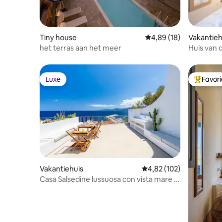
Tiny house
Gemiddelde beoordeling
4,89 (18)
Vakantieh
het terras aan het meer
Huis van
Luxe
Favor
Luxe
Topfavor
Vakantiehuis
Gemiddelde beoordeling 
4,82 (102)
Casa Salsedine lussuosa con vista mare e
SPA