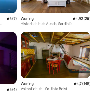
recensies
Gemiddelde beoordeling van 5 uit 5, 7 recensies
5 (7)
Woning
Gemiddelde beoordelin
4,92 (26)
Historisch huis Austis, Sardinië
Woning
Gemiddelde beoordelin
4,7 (145)
Vakantiehuis - Sa Jinta Belvì
Gemiddelde beoordeling van 5 uit 5, 4 recensies
5 (4)