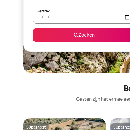
Vertrek
Zoeken
B
Gasten zijn het ermee e
Superhost
Superho
Superhost
Superho