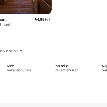
ment
Gemiddelde beoordeling van 4,99 uit 5, 67 r
4,99 (67)
artment
en in de buurt
Nice
Marseille
Na
Vakantiehuizen
Vakantiehuizen
Va