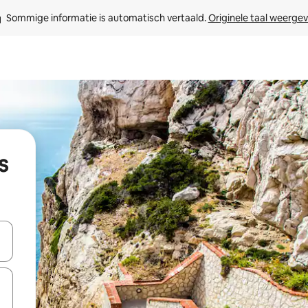
Sommige informatie is automatisch vertaald. 
Originele taal weerge
s
een keuze met je de pijltjestoetsen omhoog en omlaag, óf door te tik