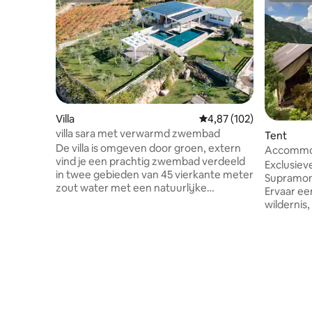
Villa
Gemiddelde beoordeling 
4,87 (102)
villa sara met verwarmd zwembad
Tent
De villa is omgeven door groen, extern
Accommod
vind je een prachtig zwembad verdeeld
tent in d
Exclusieve
in twee gebieden van 45 vierkante meter
Supramont
zout water met een natuurlijke
Ervaar ee
temperatuur, altijd open de natuurlijke
wilderni
temperatuur. De ontspanningsruimte
uitzicht en ste
van 20 vierkante meter met whirlpools
vierkante
wordt bedekt door een elektronische
bedden e
luik en wordt het hele jaar door
woonkame
verwarmd. (Van 1 november tot 30 april)
in een aa
neem contact op met de eigenaren om
vind je e
de mogelijke kosten van verwarming
Wij zijn 
overeen te komen. Het is ook mogelijk
schone en