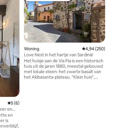
Casa 
Appartem
waar je w
van het v
historisc
bereikbaa
de natuu
mogelijkh
en attrac
Woning
Gemiddelde beoordeling
4,94 (250)
bevelen 
Love Nest in het hartje van Sardinië
ecensies
gastvrijh
Het huisje aan de Via Pia is een historisch
onze kan
huis uit de jaren 1880, meestal gebouwd
laten vo
met lokale steen: het zwarte basalt van
beschikb
het Abbasanta-plateau. "Klein huis",
van gast
want alles lijkt in een gereduceerd
formaat te zijn... de kleine ramen, de
broodoven, de binnenplaats. Een
comfortabel en gastvrij nest van liefde,
Gemiddelde beoordeling van 5 uit 5, 6 recensies
5 (6)
geschikt voor diegenen die zintuiglijke
meer en
ervaringen (vooral gastronomisch!)
ette en
willen hebben in dit minder bekende deel
er is
van Sardinië, dat zee, vlaktes, heuvels en
nverblijf,
bergen afwisselt en een levende,