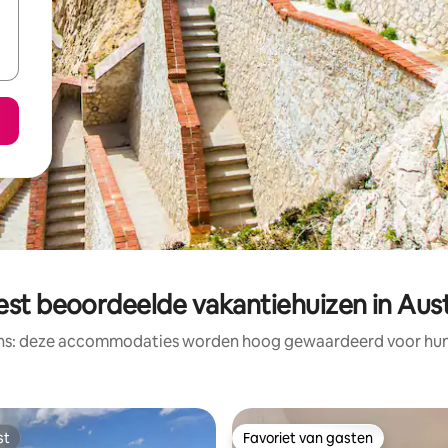
est beoordeelde vakantiehuizen in Aust
ens: deze accommodaties worden hoog gewaardeerd voor hun l
st
Favoriet van gasten
st
Favoriet van gasten