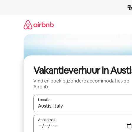
Ga
direct
naar
inhoud
Vakantieverhuur in Austi
Vind en boek bijzondere accommodaties op
Airbnb
Locatie
Wanneer er suggesties beschikbaar zijn, maak je 
Aankomst