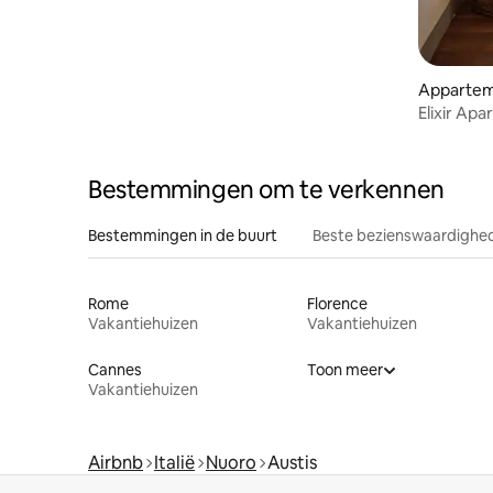
Apparte
Elixir Ap
Bestemmingen om te verkennen
Bestemmingen in de buurt
Beste bezienswaardighed
Rome
Florence
Vakantiehuizen
Vakantiehuizen
Cannes
Toon meer
Vakantiehuizen
Airbnb
Italië
Nuoro
Austis