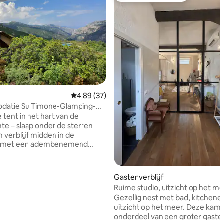
van 4,87 uit 5, 102 recensies
Gemiddelde beoordeling van 4,89 uit 5, 37 r
4,89 (37)
atie Su Timone-Glamping-
e Supramonte
 tent in het hart van de
e – slaap onder de sterren
n verblijf midden in de
s, met een adembenemend
rrenhemel. De tent van 26
 meter biedt plaats aan 3
n een comfortabele
Gastenverblijf
r. Buitenkeuken en badkamer
Ruime studio, uitzicht op het 
ngrenzende structuur. Buiten
bad
Gezellig nest met bad, kitchen
en groene ruimte met ligstoelen.
uitzicht op het meer. Deze kam
een duurzame faciliteit met
onderdeel van een groter gaste
ergie, bronwater en een