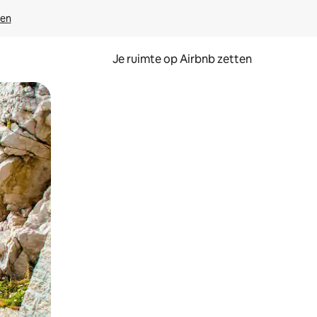
ven
Je ruimte op Airbnb zetten
ken of swipen.