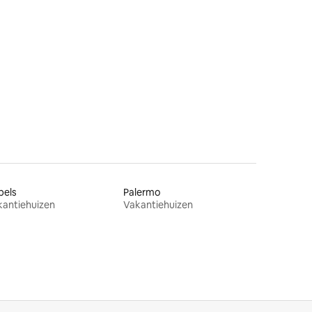
ecensies
pels
Palermo
kantiehuizen
Vakantiehuizen