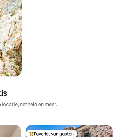
is
ocatie, netheid en meer.
Apparte
Favoriet van gasten
Favorie
Topfavoriet van gasten
Favorie