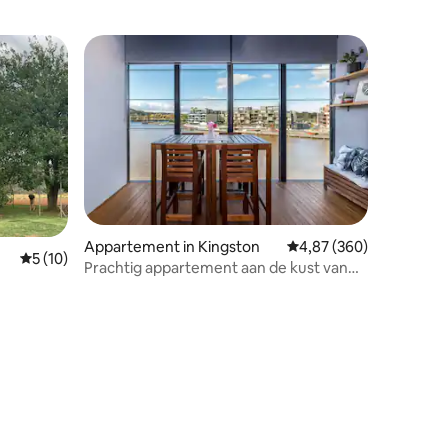
recensies
Appartement in Kingston
Gemiddelde beoordeling
4,87 (360)
Gemiddelde beoordeling van 5 uit 5, 10 recensies
5 (10)
Prachtig appartement aan de kust van
Kingston Harbour met 1 slaapkamer en
uitzicht op het water