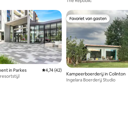
The Republic
Favoriet van gasten
Favoriet van gasten
ent in Parkes
Gemiddelde beoordeling van 4,74 uit 5, 42 
4,74 (42)
Kampeerboerderij in Colinton
esortstijl
Ingelara Boerderij Studio
 van 4,84 uit 5, 85 recensies