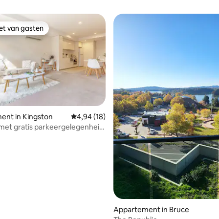
iet van gasten
iet van gasten
ng van 4,8 uit 5, 10 recensies
ent in Kingston
Gemiddelde beoordeling van 4,94 uit 5, 18 r
4,94 (18)
 met gratis parkeergelegenheid
n Foreshore
Appartement in Bruce