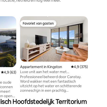
locatie, netheid en nog veel meer.
Appartem
Favoriet van gasten
Favorie
Favoriet van gasten
Favorie
Prachtig 
bergen |
Appartem
fitnessr
met uitzi
gelegen 
Canberra.
badkamers
parkeerpl
het meer
ecensies
zonsonder
Appartement in Kingston
Gemiddelde beoordelin
4,9 (375)
zwembad 
Luxe unit aan het water met
Gemiddelde beoordeling van 4,9 uit 5, 63 recensies
4,9 (63)
toegang 
adembenemend uitzicht
Professioneel beheerd door Canstay.
de fitnes
Word wakker met een fantastisch
tot de b
de oude
uitzicht op het water en schitterende
23e verd
elconnen
zonneschijn in een prachtig
restaura
t meer!
appartement waar de accommodatie
winkels 
ren open
deel uitmaakt van de ervaring. Het
UC, AIS e
isch Hoofdstedelijk Territorium
 in de
appartement met één slaapkamer ligt in
avond.