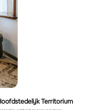
ken of swipen.
oofdstedelijk Territorium