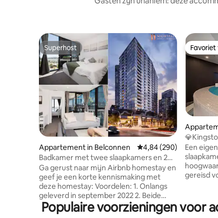
Gasten zijn unaniem: deze accommo
Superhost
Favoriet
Superhost
Favoriet
Appartem
💎Kingst
2BR✅Poo
Appartement in Belconnen
Gemiddelde beoordeling 
4,84 (290)
Een eigen
slaapkam
Badkamer met twee slaapkamers en 2
hoogwaard
badkamers (twee queensize bedden van
Ga gerust naar mijn Airbnb homestay en
gereisd v
1,8 * 2,0 queensize bedden; 10 minuten
geef je een korte kennismaking met
dingen op
rijden naar het centrum)
deze homestay: Voordelen: 1. Onlangs
gevonden
geleverd in september 2022 2. Beide
toch onmo
Populaire voorzieningen voor a
slaapkamers hebben queensize bedden
🔹 Kingsi
van 183 x 203 cm met veermatrassen 3.