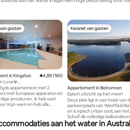
daties aan het water kregen een hoge beoordeling voor hun 
 van gasten
Favoriet van gasten
 van gasten
Favoriet van gasten
ent in Kingston
Gemiddelde beoordeling van 4,89 uit 5, 160 r
4,89 (160)
on Luxe💎
l✅Parking✅Wifi✅BBQ✅Wine
van 4,84 uit 5, 290 recensies
Appartement in Belconnen
tijds appartement met 2
ers met Europese apparaten en
Episch uitzicht op het meer!
ige armaturen. Ik heb veel
Deze plek ligt in een hoek van 
oor mijn werk en heb alle
parkeerplaats van Westfield B
genomen die ik graag had
en is episch urban cool; aan he
 in de accommodatie, maar
Schuif de volledige balkondeu
gelijk te vinden in één ruimte
ccommodaties aan het water in Austral
— perfect voor een kopje koffie
ze bed in grote slaapkamer met
ochtend of ontspanning in de 