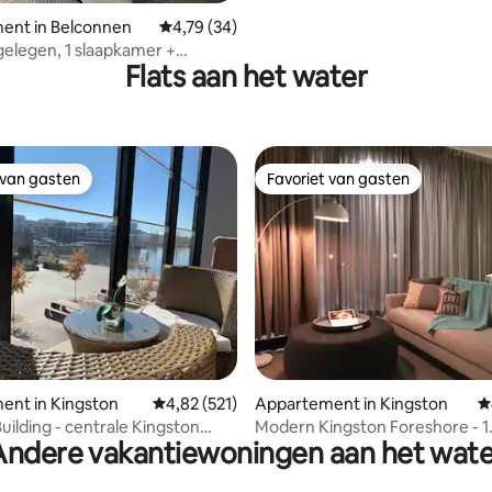
ent in Belconnen
Gemiddelde beoordeling van 4,79 uit 5, 34 r
4,79 (34)
gelegen, 1 slaapkamer +
Flats aan het water
| Gratis parkeren, spa,
imte
 van gasten
Favoriet van gasten
 van gasten
Favoriet van gasten
van 4,59 uit 5, 162 recensies
ent in Kingston
Gemiddelde beoordeling van 4,82 uit 5, 521 r
4,82 (521)
Appartement in Kingston
G
uilding - centrale Kingston
Modern Kingston Foreshore - 1
Andere vakantiewoningen aan het wate
e
queensize bed/apart.+parkeerp