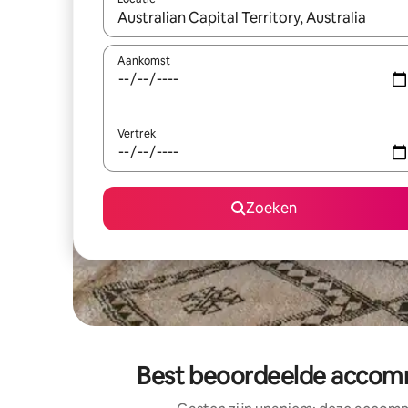
Wanneer er suggesties beschikbaar zijn, maak je 
Aankomst
Vertrek
Zoeken
Best beoordeelde accommo