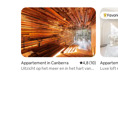
Favor
Topfavor
Appartement in Canberra
Gemiddelde beoordeli
4,8 (10)
Appartem
Uitzicht op het meer en in het hart van
Luxe loft
de stad!
｜Kingsto