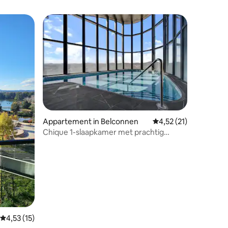
ecensies
Appartement in Belconnen
Gemiddelde beoordelin
4,52 (21)
Chique 1-slaapkamer met prachtig
uitzicht op het meer en binnenzwembad
Gemiddelde beoordeling van 4,53 uit 5, 15 recensies
4,53 (15)