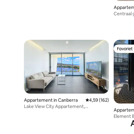
Appartem
Centraal 
slaapbank 
fitnessru
Favoriet
Favoriet
Appartement in Canberra
Gemiddelde beoordeling 
4,59 (162)
Lake View City Appartement,
Appartem
Nachtleven, ANU
Element B
foreshor