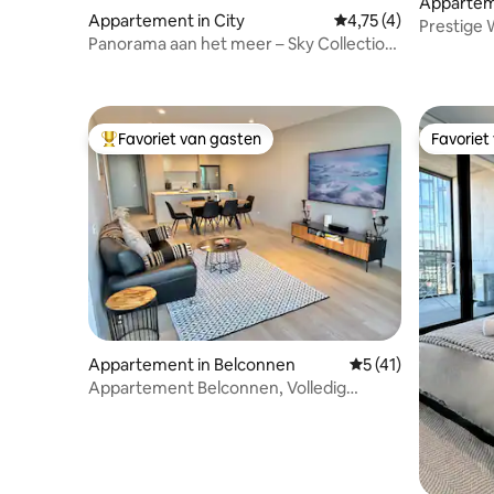
Appartem
Appartement in City
Gemiddelde beoordeli
4,75 (4)
Prestige 
Panorama aan het meer – Sky Collection
Kingston
Suite
Favoriet van gasten
Favoriet
Topfavoriet van gasten
Favoriet
Appartement in Belconnen
Gemiddelde beoorde
5 (41)
Appartement Belconnen, Volledig
zelfstandig, 2 slaapkamers, 2 badkamers