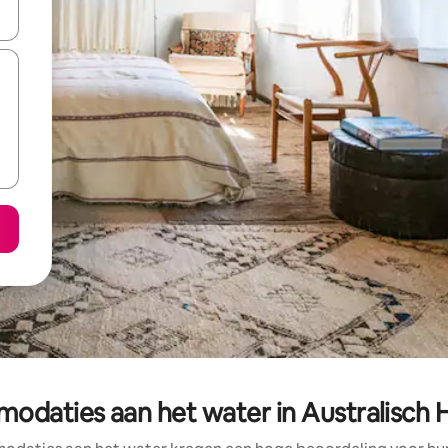
een keuze met je de pijltjestoetsen omhoog en omlaag, óf door te tik
daties aan het water in Australisch H