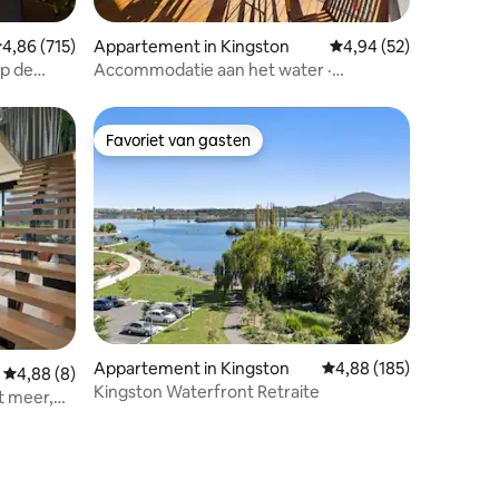
ecensies
emiddelde beoordeling van 4,86 uit 5, 715 recensies
4,86 (715)
Appartement in Kingston
Gemiddelde beoordelin
4,94 (52)
op de
Accommodatie aan het water ·
Eetkamer + geschikt voor werk
(parkeerplaats)
Favoriet van gasten
Favoriet van gasten
Appartement in Kingston
Gemiddelde beoordeling
4,88 (185)
Gemiddelde beoordeling van 4,88 uit 5, 8 recensies
4,88 (8)
Kingston Waterfront Retraite
t meer,