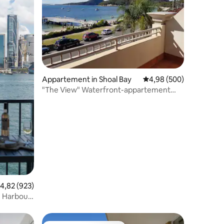
Appartement in Shoal Bay
Gemiddelde beoordeling
4,98 (500)
"The View" Waterfront-appartement
Shoal Bay
ecensies
emiddelde beoordeling van 4,82 uit 5, 923 recensies
4,82 (923)
e Harbour