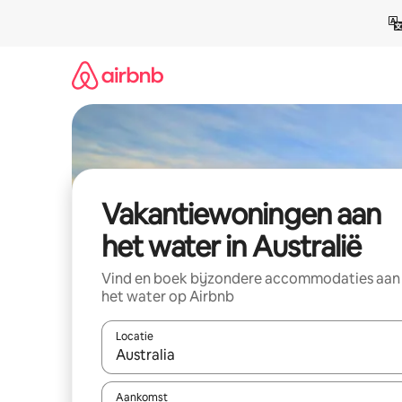
Ga
direct
naar
inhoud
Vakantiewoningen aan
het water in Australië
Vind en boek bijzondere accommodaties aan
het water op Airbnb
Locatie
Wanneer er suggesties beschikbaar zijn, maak je 
Aankomst