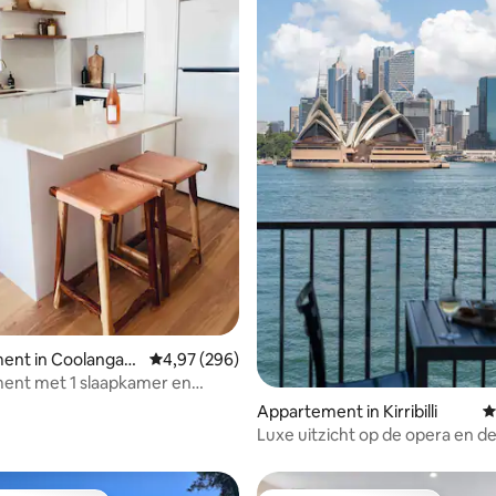
van 4,76 uit 5, 360 recensies
ent in Coolangatt
Gemiddelde beoordeling van 4,97 uit 5, 296 r
4,97 (296)
ent met 1 slaapkamer en
op de oceaan
Appartement in Kirribilli
G
Luxe uitzicht op de opera en d
Bridge - Het beste in Syd