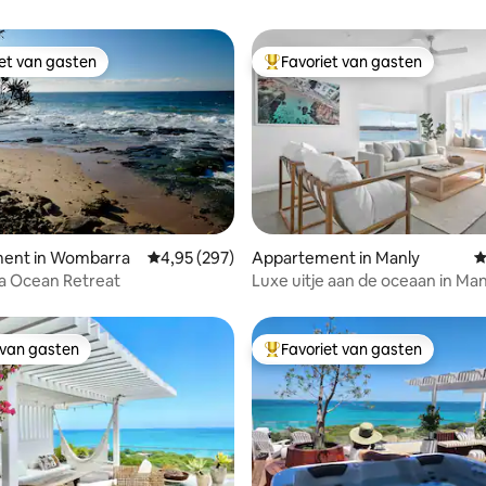
iet van gasten
Favoriet van gasten
iet van gasten
Topfavoriet van gasten
van 4,89 uit 5, 132 recensies
ent in Wombarra
Gemiddelde beoordeling van 4,95 uit 5, 297 r
4,95 (297)
Appartement in Manly
G
 Ocean Retreat
Luxe uitje aan de oceaan in Man
 van gasten
Favoriet van gasten
 van gasten
Topfavoriet van gasten