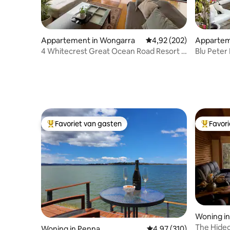
Appartement in Wongarra
Gemiddelde beoordeling 
4,92 (202)
Appartem
ee
4 Whitecrest Great Ocean Road Resort -
Blu Pete
Uitzicht op de oceaan
Favoriet van gasten
Favor
Topfavoriet van gasten
Topfavor
Woning in
The Hide
Woning in Penna
Gemiddelde beoordeling 
4,97 (310)