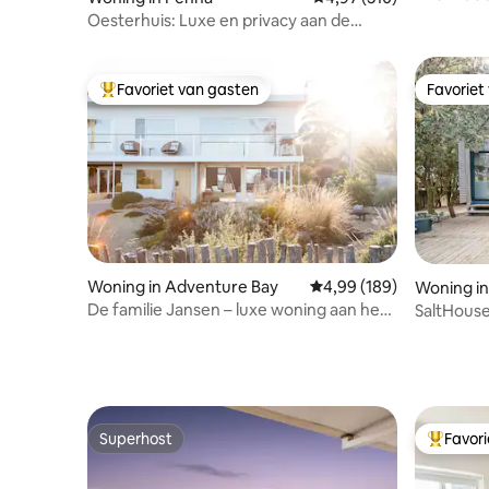
Oesterhuis: Luxe en privacy aan de
waterkant
Favoriet van gasten
Favoriet
Topfavoriet van gasten
Favoriet
Woning in Adventure Bay
Gemiddelde beoordeling 
4,99 (189)
Woning in
De familie Jansen – luxe woning aan het
SaltHouse 
strand voor twee personen
Superhost
Favor
Superhost
Topfavor