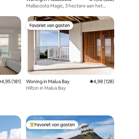
Mallacoota Magic, 3 hectare aan het
meer, wifi, kingsize bed, EV
Favoriet van gasten
Favoriet van gasten
emiddelde beoordeling van 4,95 uit 5, 181 recensies
4,95 (181)
Woning in Malua Bay
Gemiddelde beoordeling
4,98 (128)
ecensies
Hilton in Malua Bay
Favoriet van gasten
Topfavoriet van gasten