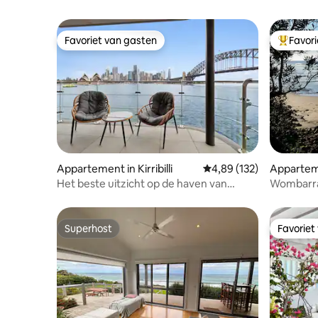
Favoriet van gasten
Favor
Favoriet van gasten
Topfavor
Appartement in Kirribilli
Gemiddelde beoordeling 
4,89 (132)
Appartem
Het beste uitzicht op de haven van
Wombarra
Sydney|Eerste rij aan het water
Superhost
Favoriet
Superhost
Favoriet