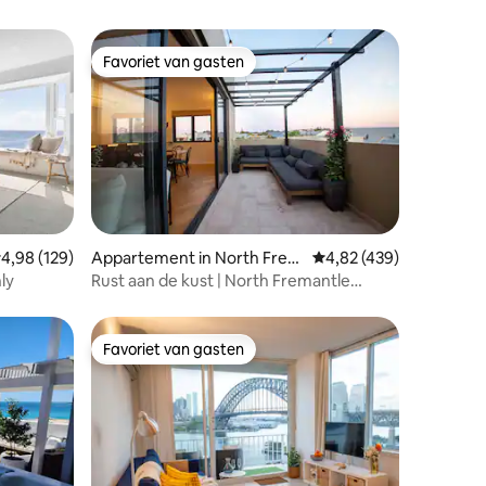
Favoriet van gasten
Favoriet van gasten
ecensies
emiddelde beoordeling van 4,98 uit 5, 129 recensies
4,98 (129)
Appartement in North Frem
Gemiddelde beoordeling
4,82 (439)
antle
ly
Rust aan de kust | North Fremantle
Retreat
Favoriet van gasten
Favoriet van gasten