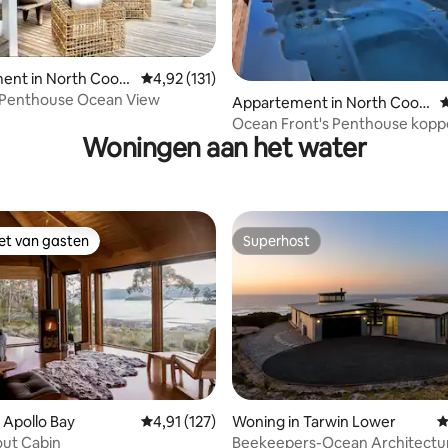
van 4,92 uit 5, 202 recensies
ent in North Coog
Gemiddelde beoordeling van 4,92 uit 5, 131 
4,92 (131)
r Penthouse Ocean View
Appartement in North Coog
G
ee
Ocean Front's Penthouse koppe
Woningen aan het water
iet van gasten
Superhost
iet van gasten
Superhost
 Apollo Bay
Gemiddelde beoordeling van 4,91 uit 5, 127 
4,91 (127)
Woning in Tarwin Lower
G
out Cabin
Beekeepers-Ocean Architectur
van 4,97 uit 5, 310 recensies