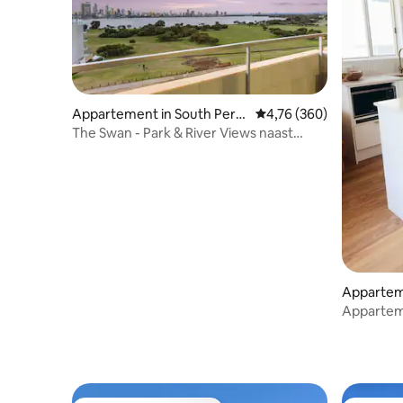
Appartement in South Pert
Gemiddelde beoordeling 
4,76 (360)
h
The Swan - Park & River Views naast
Perth Zoo
Appartem
a
Appartem
uitzicht 