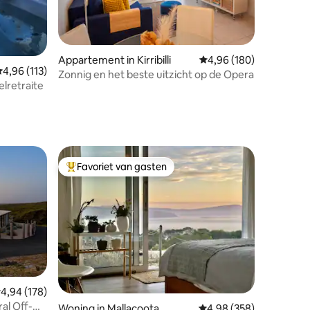
recensies
Appartement in Kirribilli
Gemiddelde beoordeling
4,96 (180)
emiddelde beoordeling van 4,96 uit 5, 113 recensies
4,96 (113)
Zonnig en het beste uitzicht op de Opera
lretraite
Favoriet van gasten
Topfavoriet van gasten
recensies
emiddelde beoordeling van 4,94 uit 5, 178 recensies
4,94 (178)
al Off-
Woning in Mallacoota
Gemiddelde beoordeling
4,98 (358)