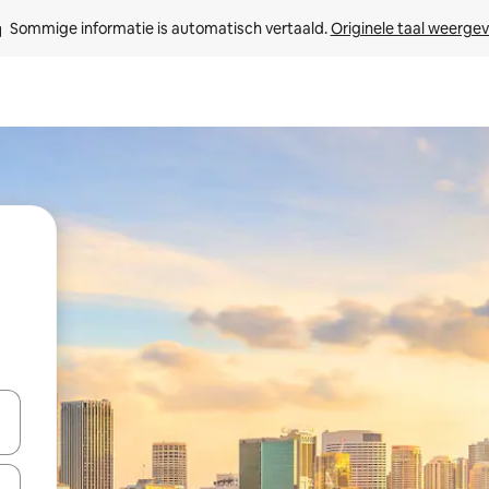
Sommige informatie is automatisch vertaald. 
Originele taal weerge
een keuze met je de pijltjestoetsen omhoog en omlaag, óf door te tik