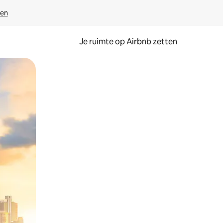
ven
Je ruimte op Airbnb zetten
ken of swipen.