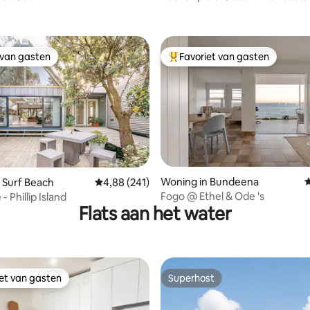
Grid Sanctuary
 van gasten
Favoriet van gasten
 van gasten
Topfavoriet van gasten
van 4,99 uit 5, 189 recensies
Woning in Bundeena
G
 Surf Beach
Gemiddelde beoordeling van 4,88 uit 5, 241 r
4,88 (241)
Fogo @ Ethel & Ode 's
- Phillip Island
Flats aan het water
iet van gasten
Superhost
iet van gasten
Superhost