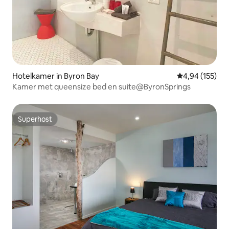
Hotelkamer in Byron Bay
Gemiddelde beo
4,94 (155)
Kamer met queensize bed en suite@ByronSprings
Superhost
Superhost