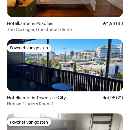
Hotelkamer in Pokolbin
Gemiddelde be
4,94 (31)
The Carriages Guesthouse Suite
Favoriet van gasten
Favoriet van gasten
Hotelkamer in Townsville City
Gemiddelde be
4,95 (21)
Hub on Flinders Room 1
Favoriet van gasten
Favoriet van gasten