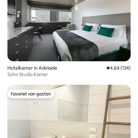
Hotelkamer in Adelaide
Gemiddelde beo
4,64 (134)
Soho Studio Kamer
Favoriet van gasten
Favoriet van gasten