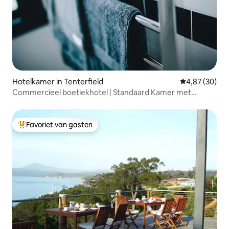
Hotelkamer in Tenterfield
Gemiddelde be
4,87 (30)
Commercieel boetiekhotel | Standaard Kamer met
Queensize Bed
Favoriet van gasten
Topfavoriet van gasten