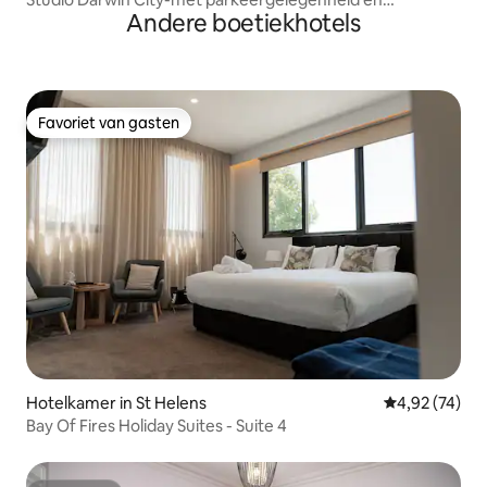
Andere boetiekhotels
wekelijkse service
Favoriet van gasten
Favoriet van gasten
Hotelkamer in St Helens
Gemiddelde be
4,92 (74)
Bay Of Fires Holiday Suites - Suite 4