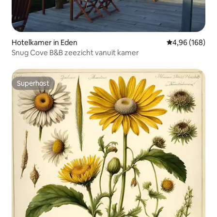
Hotelkamer in Eden
Gemiddelde beo
4,96 (168)
Snug Cove B&B zeezicht vanuit kamer
Superhost
Superhost