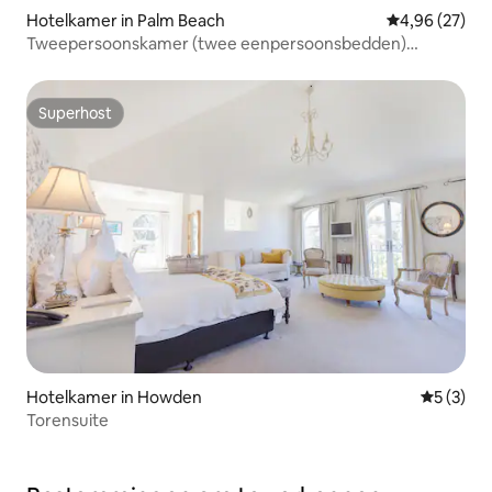
Hotelkamer in Palm Beach
Gemiddelde be
4,96 (27)
Tweepersoonskamer (twee eenpersoonsbedden)
Boutique Motel Palm Beach
Superhost
Superhost
Hotelkamer in Howden
Gemiddeld
5 (3)
Torensuite