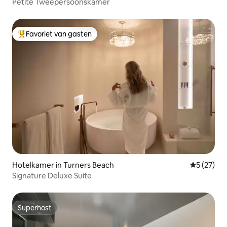
Petite Tweepersoonskamer
Favoriet van gasten
Topfavoriet van gasten
Hotelkamer in Turners Beach
Gemiddelde
5 (27)
Signature Deluxe Suite
Superhost
Superhost