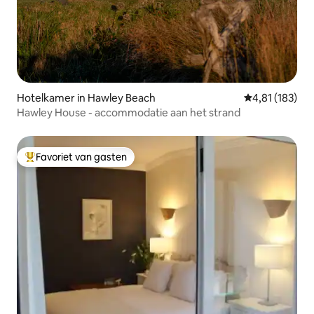
Hotelkamer in Hawley Beach
Gemiddelde beo
4,81 (183)
Hawley House - accommodatie aan het strand
Favoriet van gasten
Topfavoriet van gasten