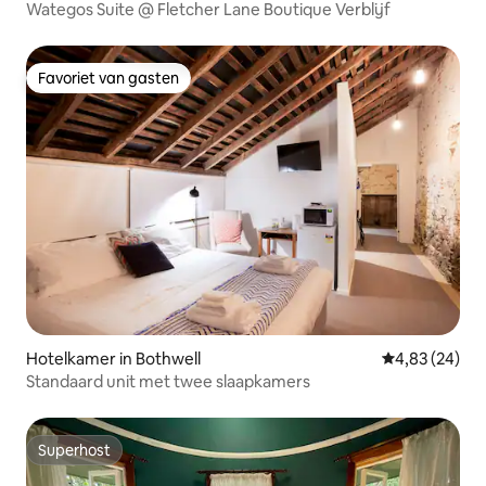
Wategos Suite @ Fletcher Lane Boutique Verblijf
Favoriet van gasten
Favoriet van gasten
Hotelkamer in Bothwell
Gemiddelde be
4,83 (24)
Standaard unit met twee slaapkamers
Superhost
Superhost