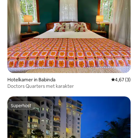
Hotelkamer in Babinda
Gemiddelde b
4,67 (3)
Doctors Quarters met karakter
Superhost
Superhost