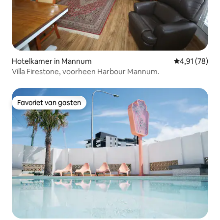
Hotelkamer in Mannum
Gemiddelde be
4,91 (78)
Villa Firestone, voorheen Harbour Mannum.
Favoriet van gasten
Favoriet van gasten