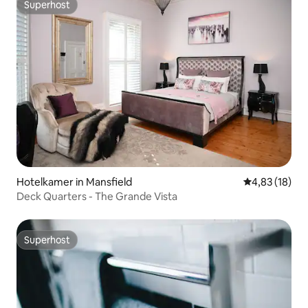
Superhost
Superhost
Hotelkamer in Mansfield
Gemiddelde be
4,83 (18)
Deck Quarters - The Grande Vista
Superhost
Superhost