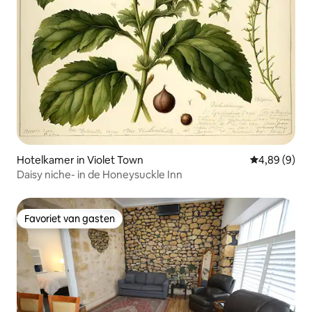
Hotelkamer in Violet Town
Gemiddelde b
4,89 (9)
Daisy niche- in de Honeysuckle Inn
Favoriet van gasten
Favoriet van gasten