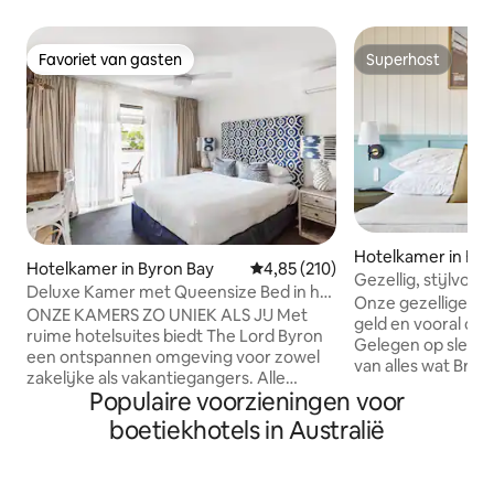
Favoriet van gasten
Superhost
Favoriet van gasten
Superhost
Hotelkamer in Bru
Hotelkamer in Byron Bay
Gemiddelde beoordeling van 4,85
4,85 (210)
eads
Gezellig, stijlvol
Deluxe Kamer met Queensize Bed in het
Onze gezellige kam
Lord Byron Hotel
ONZE KAMERS ZO UNIEK ALS JIJ Met
geld en vooral comf
ruime hotelsuites biedt The Lord Byron
Gelegen op slecht
een ontspannen omgeving voor zowel
van alles wat Bru
zakelijke als vakantiegangers. Alle
heeft, maar toch 
Populaire voorzieningen voor
kamers zijn voorzien van een balkon,
ontspannen tropis
thee- en koffiefaciliteiten, een eigen
boetiekhotels in Australië
Voorzieningen zij
badkamer en GRATIS wifi. ONTSPAN BIJ
zoutwaterzwembad
HET ZWEMBAD Na een zware dag
BBQ-cabana, een H
winkelen en bezienswaardigheden
gratis fietsverhuur. Kenmerk