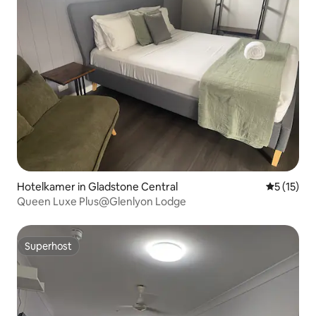
Hotelkamer in Gladstone Central
Gemiddelde
5 (15)
Queen Luxe Plus@Glenlyon Lodge
Superhost
Superhost