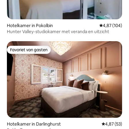
Hotelkamer in Pokolbin
Gemiddelde beo
4,87 (104)
Hunter Valley-studiokamer met veranda en uitzicht
Favoriet van gasten
Favoriet van gasten
Hotelkamer in Darlinghurst
Gemiddelde be
4,87 (53)