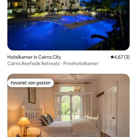
Hotelkamer in Cairns City
Gemiddelde b
4,67 (3)
Cairns Reefside Retreats - Privéhotelkamer
Favoriet van gasten
Favoriet van gasten