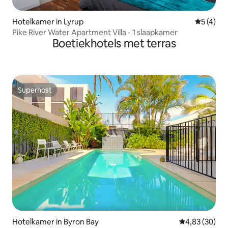
Hotelkamer in Lyrup
Gemiddeld
5 (4)
Pike River Water Apartment Villa - 1 slaapkamer
Boetiekhotels met terras
Superhost
Superhost
Hotelkamer in Byron Bay
Gemiddelde be
4,83 (30)