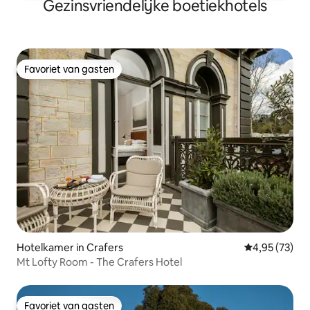
Gezinsvriendelijke boetiekhotels
Favoriet van gasten
Favoriet van gasten
Hotelkamer in Crafers
Gemiddelde be
4,95 (73)
Mt Lofty Room - The Crafers Hotel
Favoriet van gasten