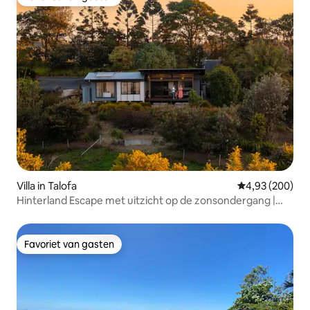
Favoriet van gasten
Villa in Talofa
Gemiddelde beo
4,93 (200)
Hinterland Escape met uitzicht op de zonsondergang |
Dichtbij Byron
Favoriet van gasten
Favoriet van gasten