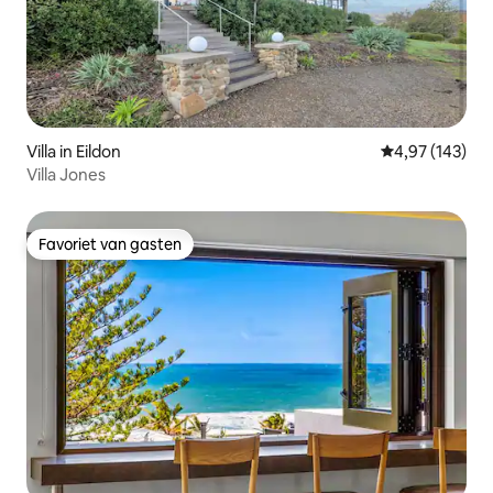
Villa in Eildon
Gemiddelde beo
4,97 (143)
Villa Jones
Favoriet van gasten
Favoriet van gasten