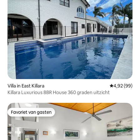
Villa in East Killara
Gemiddelde be
4,92 (99)
Killara Luxurious 8BR House 360 graden uitzicht
Favoriet van gasten
Favoriet van gasten