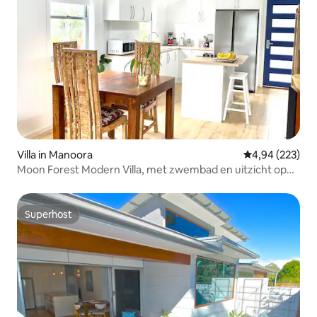
Villa in Manoora
Gemiddelde beo
4,94 (223)
Moon Forest Modern Villa, met zwembad en uitzicht op
de bergen
Superhost
Superhost