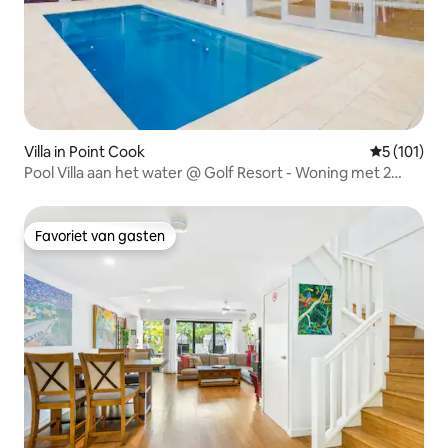
Villa in Point Cook
Gemiddelde 
5 (101)
Pool Villa aan het water @ Golf Resort - Woning met 2
slaapkamers
Favoriet van gasten
Favoriet van gasten