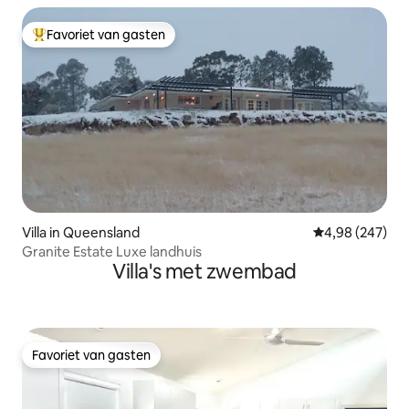
Favoriet van gasten
Topfavoriet van gasten
Villa in Queensland
Gemiddelde beo
4,98 (247)
Granite Estate Luxe landhuis
Villa's met zwembad
Favoriet van gasten
Favoriet van gasten