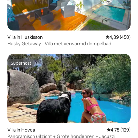
Villa in Huskisson
Gemiddelde beo
4,89 (450)
Husky Getaway - Villa met verwarmd dompelbad
Superhost
Superhost
Villa in Hovea
Gemiddelde beo
4,78 (129)
Panoramisch uitzicht + Grote hondenren + Jacuzzi