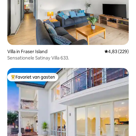
Villa in Fraser Island
Gemiddelde beo
4,83 (229)
Sensationele Satinay Villa 633.
Favoriet van gasten
Topfavoriet van gasten