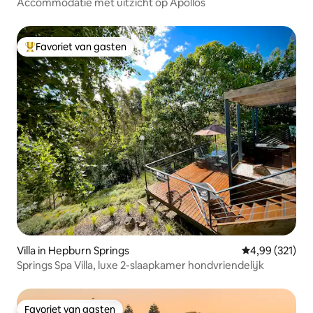
Accommodatie met uitzicht op Apollos
Favoriet van gasten
Topfavoriet van gasten
Villa in Hepburn Springs
Gemiddelde beo
4,99 (321)
Springs Spa Villa, luxe 2-slaapkamer hondvriendelijk
Favoriet van gasten