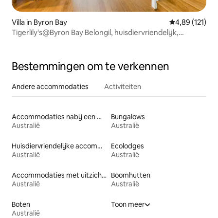
Villa in Byron Bay
Gemiddelde beo
4,89 (121)
Tigerlily's@Byron Bay Belongil, huisdiervriendelijk,
zwembad
Bestemmingen om te verkennen
Andere accommodaties
Activiteiten
Accommodaties nabij een meer
Bungalows
Australië
Australië
Huisdiervriendelijke accommodaties
Ecolodges
Australië
Australië
Accommodaties met uitzicht op het strand
Boomhutten
Australië
Australië
Boten
Toon meer
Australië