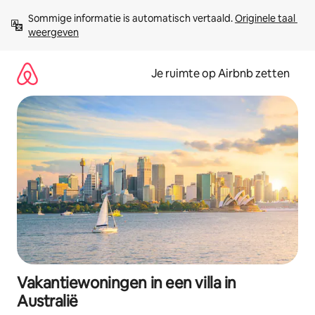
Ga
Sommige informatie is automatisch vertaald. 
Originele taal 
direct
weergeven
naar
inhoud
Je ruimte op Airbnb zetten
Vakantiewoningen in een villa in
Australië