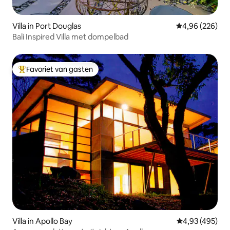
Villa in Port Douglas
Gemiddelde beo
4,96 (226)
Bali Inspired Villa met dompelbad
Favoriet van gasten
Topfavoriet van gasten
Villa in Apollo Bay
Gemiddelde beo
4,93 (495)