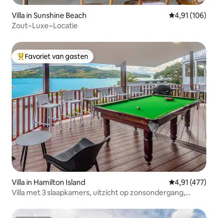
Villa in Sunshine Beach
Gemiddelde beo
4,91 (106)
Zout~Luxe~Locatie
Favoriet van gasten
Topfavoriet van gasten
Villa in Hamilton Island
Gemiddelde beo
4,91 (477)
Villa met 3 slaapkamers, uitzicht op zonsondergang,
buggy - Hamilton Island