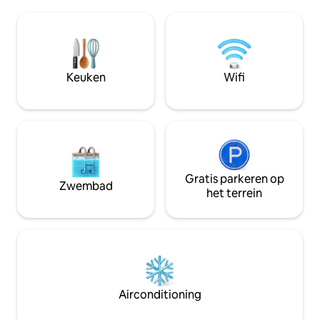
boerderijstijl me
ontspannen Balinese geïnspireerde
esthetiek, onze du
meubels. Elk chalet is uitgerust met alle
een rustige gezo
moderne voorzieningen voor comfort
natuurlijke kalkw
en gemak. De goed uitgeruste keuken
houten kenmerken.
en eetfaciliteiten zullen voldoen aan de
benedenverdiepin
Keuken
Wifi
meest veeleisende fijnproevers.
woon-eetkeuken 
bovenste loft is Q
Gratis parkeren op
Zwembad
het terrein
Airconditioning