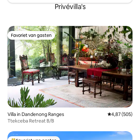
Privévilla's
Favoriet van gasten
Favoriet van gasten
Villa in Dandenong Ranges
Gemiddelde beo
4,87 (505)
Ttekceba Retreat B/B