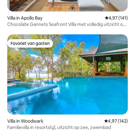
Villa in Apollo Bay
Gemiddelde beo
4,97 (141)
Chocolate Gannets Seafront Villa met volledig uitzicht op
de oceaan, 50 meter van het strand en 3 minuten rijden
naar de stad
Favoriet van gasten
Favoriet van gasten
Villa in Woodwark
Gemiddelde beo
4,97 (142)
Familievilla in resortstijl, uitzicht op zee, zwembad