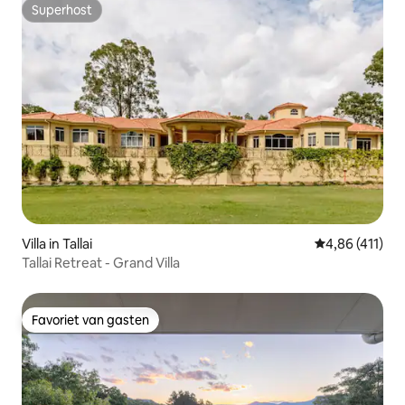
Superhost
Superhost
Villa in Tallai
Gemiddelde beo
4,86 (411)
Tallai Retreat - Grand Villa
Favoriet van gasten
Favoriet van gasten