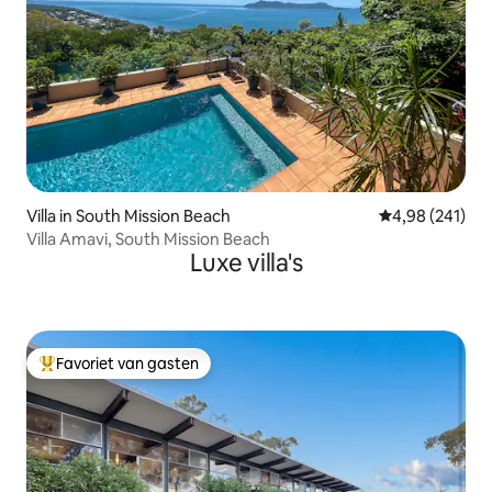
Villa in South Mission Beach
Gemiddelde beo
4,98 (241)
Villa Amavi, South Mission Beach
Luxe villa's
Favoriet van gasten
Topfavoriet van gasten