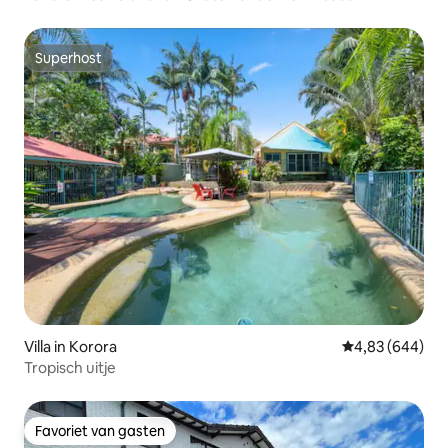
Superhost
Superhost
Villa in Korora
Gemiddelde beo
4,83 (644)
Tropisch uitje
Favoriet van gasten
Favoriet van gasten