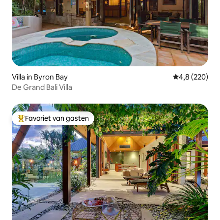
Villa in Byron Bay
Gemiddelde be
4,8 (220)
De Grand Bali Villa
Favoriet van gasten
Topfavoriet van gasten