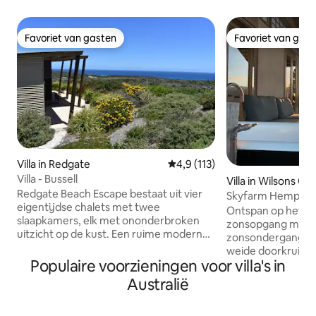
Favoriet van gasten
Favoriet van gas
Favoriet van gasten
Favoriet van gas
Villa in Redgate
Gemiddelde beoordeling van 4,9
4,9 (113)
Villa - Bussell
Villa in Wilsons Cr
Redgate Beach Escape bestaat uit vier
Skyfarm Hemp Vill
eigentijdse chalets met twee
Byron Hinterland
Ontspan op het de
slaapkamers, elk met ononderbroken
zonsopgang met ui
uitzicht op de kust. Een ruime moderne,
zonsondergang en 
open woonkamer en keuken scheidt
weide doorkruisen.
twee royale en eigen kingsize en
Populaire voorzieningen voor villa's in
te midden van ee
queensize slaapkamers.( met zeer
veehouderij, met v
Australië
comfortabele bedden).<p> Eenvoudig
platteland - je zu
en functioneel ontwerp, maar toch
voelen in het plat
universeel gezellig en gastvrij met