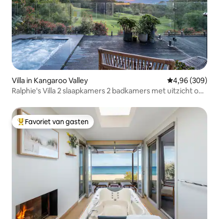
Villa in Kangaroo Valley
Gemiddelde beo
4,96 (309)
Ralphie's Villa 2 slaapkamers 2 badkamers met uitzicht op
de vallei
Favoriet van gasten
Topfavoriet van gasten