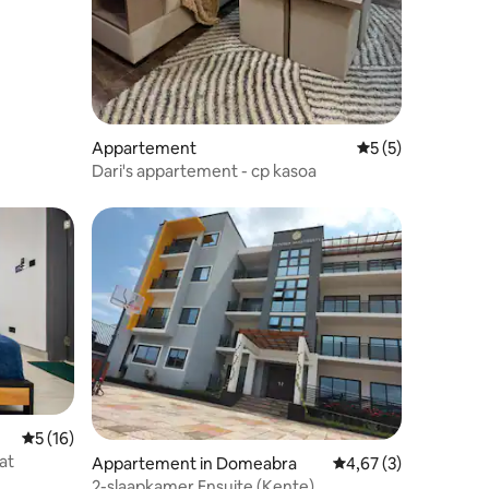
ecensies
Appartement
Gemiddelde beoord
5 (5)
Dari's appartement - cp kasoa
Gemiddelde beoordeling van 5 uit 5, 16 recensies
5 (16)
at
ecensies
Appartement in Domeabra
Gemiddelde beoordeli
4,67 (3)
2-slaapkamer Ensuite (Kente)