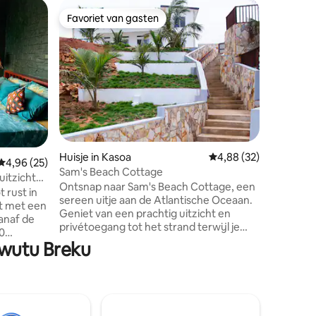
Gastenver
Favoriet van gasten
Favorie
Favoriet van gasten
Favorie
okrobite
Groen be
Ontspan e
Green Pr
Kokrobit
en geniet
strand en
vanaf je 
aircondi
badkamer
ecensies
kookplaa
Huisje in Kasoa
Gemiddelde beoordelin
4,88 (32)
Gemiddelde beoordeling van 4,96 uit 5, 25 recensies
4,96 (25)
parkeren 
Sam's Beach Cottage
zijn welk
uitzicht
Ontsnap naar Sam's Beach Cottage, een
ontsnapping aan
n Starlink
 rust in
sereen uitje aan de Atlantische Oceaan.
een kame
t met een
Geniet van een prachtig uitzicht en
of voor j
vanaf de
privétoegang tot het strand terwijl je
elke kam
20
ontspant in dit moderne toevluchtsoord.
Awutu Breku
beperkte
Het charmante huisje met 2
ouches.
verdiepingen biedt exclusieve toegang
oning
tot de begane grond, met 3 slaapkamers
t
met airconditioning, een eigen
twee. Een
badkamer, gezellige woon- en
erstrekt