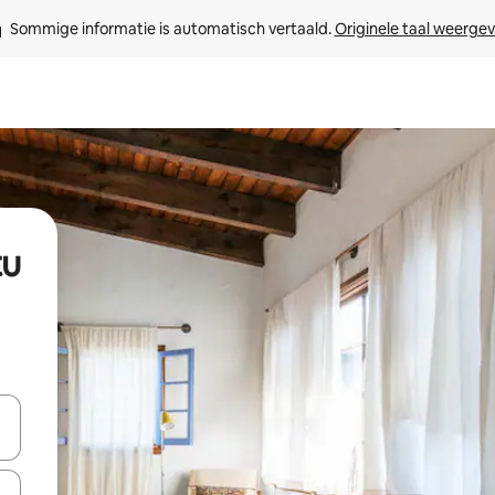
Sommige informatie is automatisch vertaald. 
Originele taal weerge
tu
een keuze met je de pijltjestoetsen omhoog en omlaag, óf door te tik