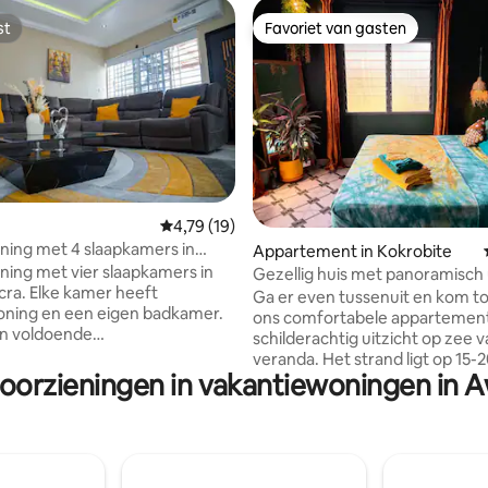
st
Favoriet van gasten
st
Favoriet van gasten
Gemiddelde beoordeling van 4,79 uit 5, 19 r
4,79 (19)
ing met 4 slaapkamers in
g van 4,75 uit 5, 16 recensies
Appartement in Kokrobite
cra
ing met vier slaapkamers in
Gezellig huis met panoramisch 
cra. Elke kamer heeft
op de oceaan, airconditioning e
Ga er even tussenuit en kom tot
ioning en een eigen badkamer.
ons comfortabele appartemen
an voldoende
schilderachtig uitzicht op zee 
legenheid en een volledig
veranda. Het strand ligt op 15-
te keuken met een wasmachine.
voorzieningen in vakantiewoningen in 
minuten lopen. Geniet van on
ërge in de jongensvertrekken
snelle Starlink-wifi en warme d
r jouw comfort. Een back-up
De slaapkamer heeft airconditi
is ook beschikbaar. Slechts vijf
voor rustgevende nachten. He
ar West Hills Mall, lokale bars
queensize bed is perfect voor 
s. De belangrijkste stranden in
studentenmatras kan worden v