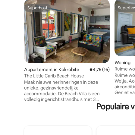
Superhost
Superho
Superhost
Superho
Woning
Ruime won
Appartement in Kokrobite
Gemiddelde beoordelin
4,75 (16)
Weija, Ac
Ruime won
The Little Carib Beach House
Weija, Ac
Maak nieuwe herinneringen in deze
aircondit
unieke, gezinsvriendelijke
Geniet v
accommodatie. De Beach Villa is een
parkeerge
volledig ingericht strandhuis met 3
uitgerus
Populaire 
slaapkamers, met een groot queensize
Een conci
bed en 2 tweepersoonsbedden. Het
zorgt voo
biedt comfortabel plaats aan 6 personen.
generator 
Er zijn beneden nog eens twee
minuten na
slaapkamers met eigen badkamer. Deze
en winkel
extra slaapkamers kunnen naar