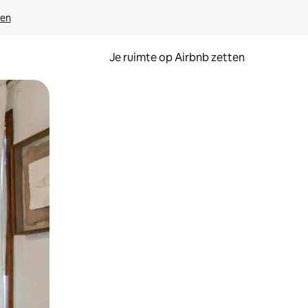
ven
Je ruimte op Airbnb zetten
ken of swipen.