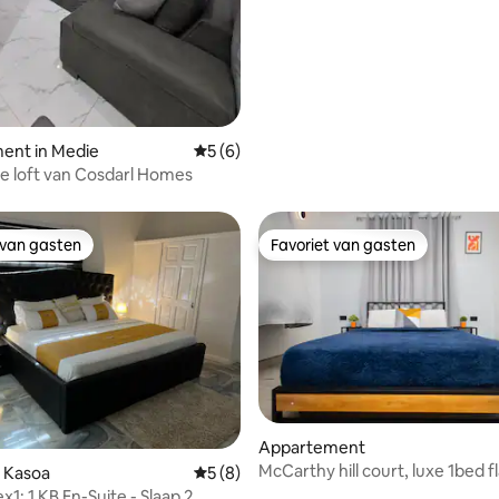
ent in Medie
Gemiddelde beoordeling van 5 uit 5, 6 r
5 (6)
ke loft van Cosdarl Homes
 van gasten
Favoriet van gasten
 van gasten
Favoriet van gasten
Appartement
McCarthy hill court, luxe 1bed fl
ling van 5 uit 5, 27 recensies
 Kasoa
Gemiddelde beoordeling van 5 uit 5, 8 r
5 (8)
1: 1 KB En-Suite - Slaap 2