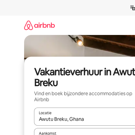
Ga
direct
naar
inhoud
Vakantieverhuur in Awu
Breku
Vind en boek bijzondere accommodaties op
Airbnb
Locatie
Wanneer er suggesties beschikbaar zijn, maak je 
Aankomst