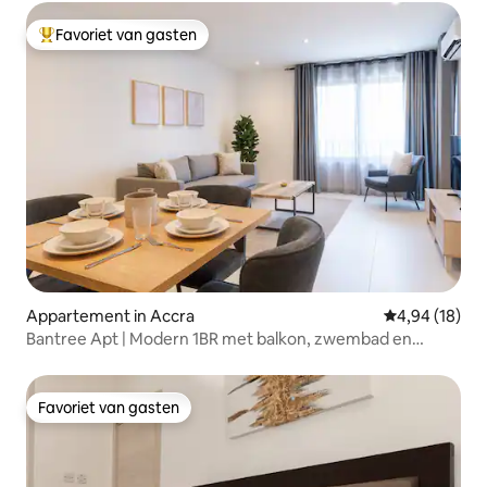
Favoriet van gasten
Topfavoriet van gasten
Appartement in Accra
Gemiddelde be
4,94 (18)
Bantree Apt | Modern 1BR met balkon, zwembad en
fitnessruimte
Favoriet van gasten
Favoriet van gasten