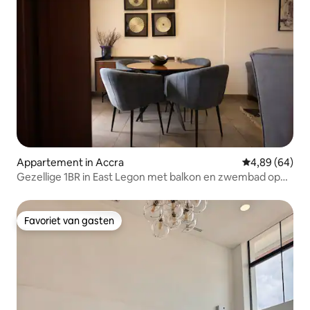
Appartement in Accra
Gemiddelde be
4,89 (64)
Gezellige 1BR in East Legon met balkon en zwembad op
het dak
Favoriet van gasten
Favoriet van gasten