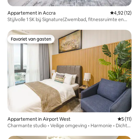
Appartement in Accra
Gemiddelde be
4,92 (12)
Stijlvolle 1 SK bij Signature|Zwembad, fitnessruimte en
snelle wifi
Favoriet van gasten
Favoriet van gasten
Appartement in Airport West
Gemiddeld
5 (11)
Charmante studio • Veilige omgeving • Harmonie • Dicht
bij de luchthaven