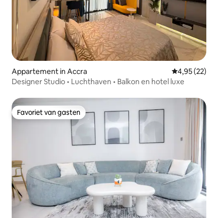
Appartement in Accra
Gemiddelde be
4,95 (22)
Designer Studio • Luchthaven • Balkon en hotel luxe
Favoriet van gasten
Favoriet van gasten