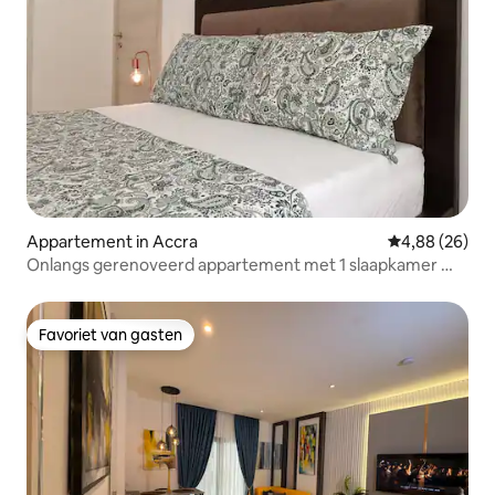
Appartement in Accra
Gemiddelde be
4,88 (26)
Onlangs gerenoveerd appartement met 1 slaapkamer @
The Gallery
Favoriet van gasten
Favoriet van gasten