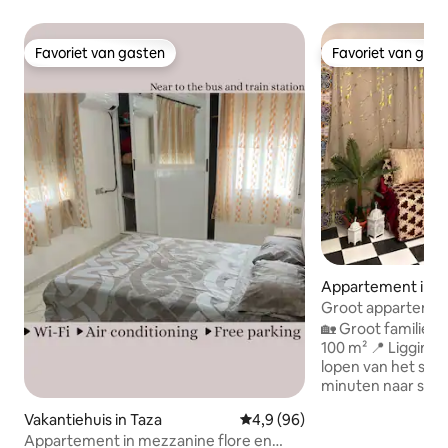
Favoriet van gasten
Favoriet van gas
Favoriet van gasten
Favoriet van gas
Appartement in T
Groot apparteme
slaapkamers.
🏡 Groot familie-
100 m² 📍 Ligging: 🏙️ • Op vijf minuten
lopen van het stadsce
minuten naar supermar
minuten lopen van h
Vakantiehuis in Taza
Gemiddelde beoordeling van 4,
4,9 (96)
Slaapkamerindeling 
Appartement in mezzanine flore en
ruime slaapkamers • 1 tweepersoonsb