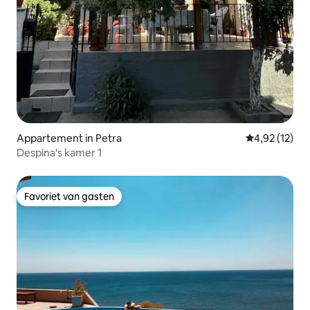
Appartement in Petra
Gemiddelde be
4,92 (12)
Despina's kamer 1
Favoriet van gasten
Favoriet van gasten