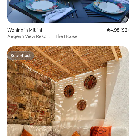
Woning in Mitilini
Gemiddelde be
4,98 (92)
Aegean View Resort # The House
Superhost
Superhost