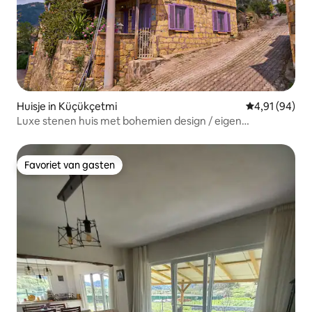
Huisje in Küçükçetmi
Gemiddelde be
4,91 (94)
Luxe stenen huis met bohemien design / eigen
parkeerplaats
Favoriet van gasten
Favoriet van gasten