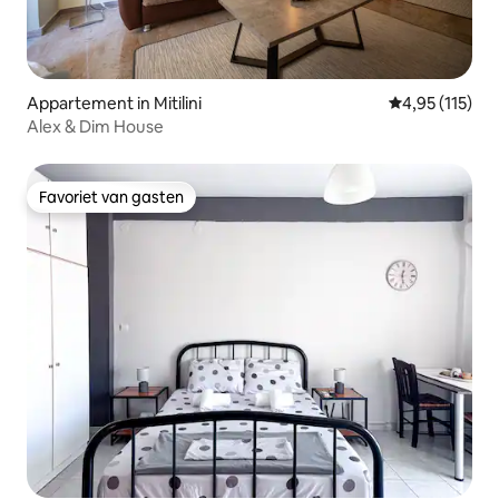
Appartement in Mitilini
Gemiddelde beo
4,95 (115)
Alex & Dim House
Favoriet van gasten
Favoriet van gasten