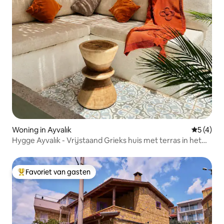
Woning in Ayvalık
Gemiddeld
5 (4)
Hygge Ayvalık - Vrijstaand Grieks huis met terras in het
centrum
Favoriet van gasten
Topfavoriet van gasten