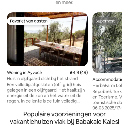
en meer.
Favoriet van gasten
Superhost
Favoriet van gasten
Superhost
Woning in Ayvacık
Gemiddelde beoordeling van 4,
4,9 (49)
Huis in olijfgaard dichtbij het strand
Accommodatie in
Een volledig afgesloten (off-grid) huis
ÇANAKKALE
HerbaFarm Loft
gelegen in een olijfgaard. Het haalt zijn
Republiek Turkije 
energie uit de zon en het water uit de
en Toerisme, Verb
regen. In de lente is de tuin volledig
toeristische doele
bedekt met wilde bloemen. Op de
06.03.2025/17-645 Dit privéhuis me
bovenste hoogtes van de tuin en op het
Populaire voorzieningen voor
uitzicht op het ei
terras voor het huis is er een prachtig
Egeïsche Zee is ee
vakantiehuizen vlak bij Babakale Kalesi
uitzicht op de Lesbos aan de ene kant en
huis voor een huw
het uitzicht op de berg en de vallei aan