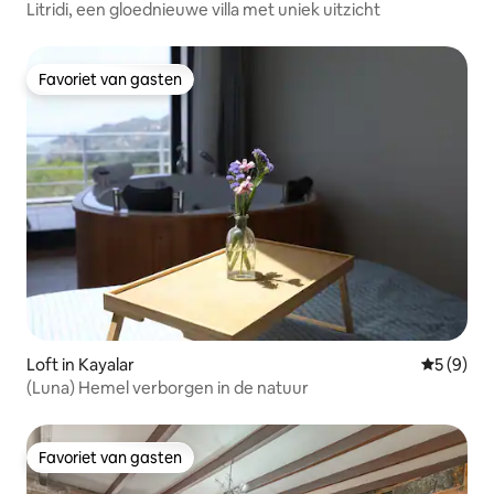
Litridi, een gloednieuwe villa met uniek uitzicht
Favoriet van gasten
Favoriet van gasten
Loft in Kayalar
Gemiddeld
5 (9)
(Luna) Hemel verborgen in de natuur
Favoriet van gasten
Favoriet van gasten