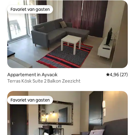
Favoriet van gasten
Favoriet van gasten
Appartement in Ayvacık
Gemiddelde be
4,96 (27)
Terras Kösk Suite 2 Balkon Zeezicht
Favoriet van gasten
Favoriet van gasten