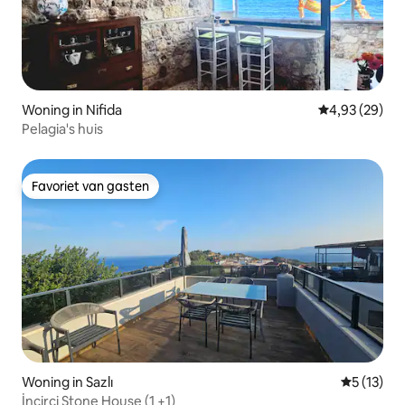
Woning in Nifida
Gemiddelde be
4,93 (29)
Pelagia's huis
Favoriet van gasten
Favoriet van gasten
Woning in Sazlı
Gemiddelde
5 (13)
İncirci Stone House (1 +1)