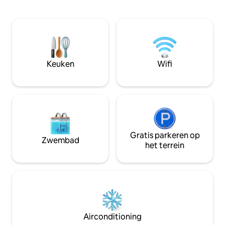
keuken, woonkame
de andere kant. Je kunt overdag lange
en een badkamer 
natuurwandelingen maken, je kunt
tweepersoonsbed 
binnen vijf minuten loopafstand naar de
geschikt voor gez
zee gaan. Je kunt genieten van wakker
met een extra bed
worden in een huis waar je geen
dorpsstrand ligt o
geluiden kunt horen, behalve het geluid
er zijn rieten para
Keuken
Wifi
van vogels.
trap naar de zee. 
helder, het strand 
Gratis parkeren op
Zwembad
het terrein
Airconditioning