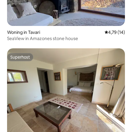
Woning in Tavari
Gemiddelde be
4,79 (14)
SeaView in Amazones stone house
Superhost
Superhost