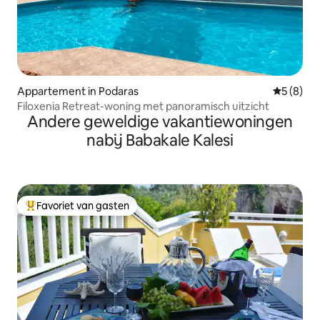
Appartement in Podaras
Gemiddeld
5 (8)
Filoxenia Retreat-woning met panoramisch uitzicht
Andere geweldige vakantiewoningen
nabij Babakale Kalesi
Favoriet van gasten
Topfavoriet van gasten