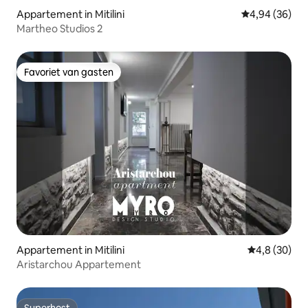
Appartement in Mitilini
Gemiddelde be
4,94 (36)
Martheo Studios 2
Favoriet van gasten
Favoriet van gasten
Appartement in Mitilini
Gemiddelde b
4,8 (30)
Aristarchou Appartement
Superhost