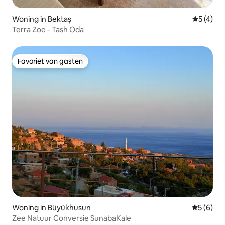
Woning in Bektaş
Gemiddeld
5 (4)
Terra Zoe - Tash Oda
Favoriet van gasten
Favoriet van gasten
Woning in Büyükhusun
Gemiddeld
5 (6)
Zee Natuur Conversie SunabaKale