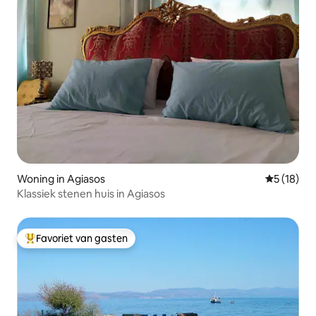
Woning in Agiasos
Gemiddelde
5 (18)
Klassiek stenen huis in Agiasos
Favoriet van gasten
Topfavoriet van gasten