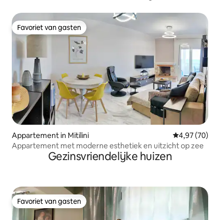
Favoriet van gasten
Favoriet van gasten
Appartement in Mitilini
Gemiddelde be
4,97 (70)
Appartement met moderne esthetiek en uitzicht op zee
Gezinsvriendelijke huizen
Favoriet van gasten
Favoriet van gasten