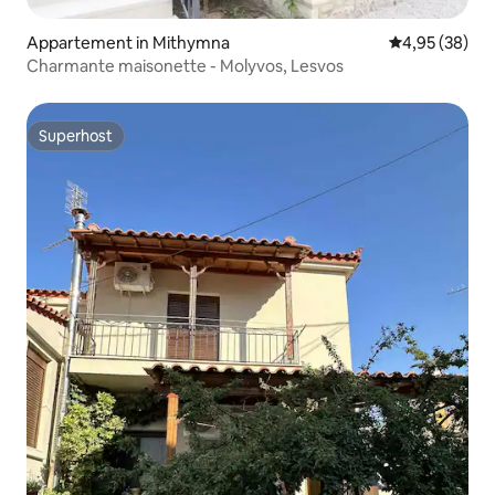
Appartement in Mithymna
Gemiddelde be
4,95 (38)
Charmante maisonette - Molyvos, Lesvos
Superhost
Superhost