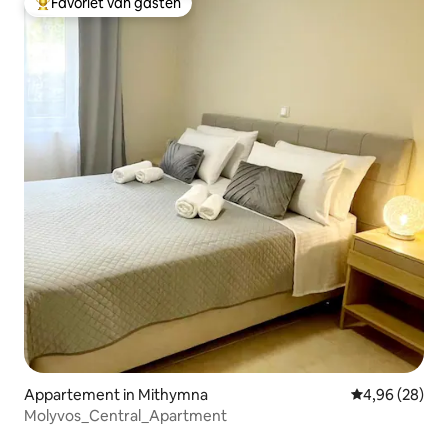
Favoriet van gasten
Topfavoriet van gasten
Appartement in Mithymna
Gemiddelde be
4,96 (28)
Molyvos_Central_Apartment