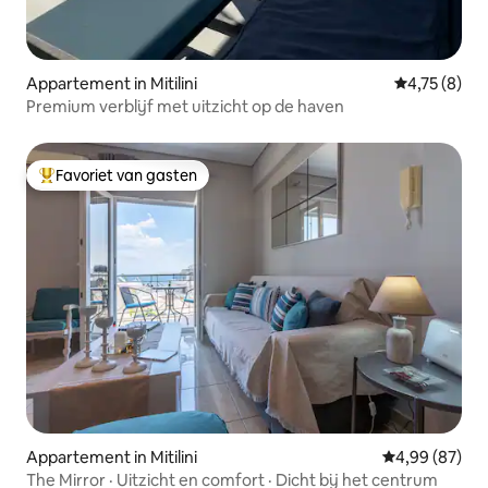
Appartement in Mitilini
Gemiddelde b
4,75 (8)
Premium verblijf met uitzicht op de haven
Favoriet van gasten
Topfavoriet van gasten
Appartement in Mitilini
Gemiddelde be
4,99 (87)
The Mirror · Uitzicht en comfort · Dicht bij het centrum