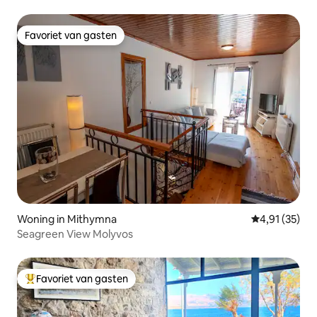
Favoriet van gasten
Favoriet van gasten
Woning in Mithymna
Gemiddelde be
4,91 (35)
Seagreen View Molyvos
Favoriet van gasten
Topfavoriet van gasten