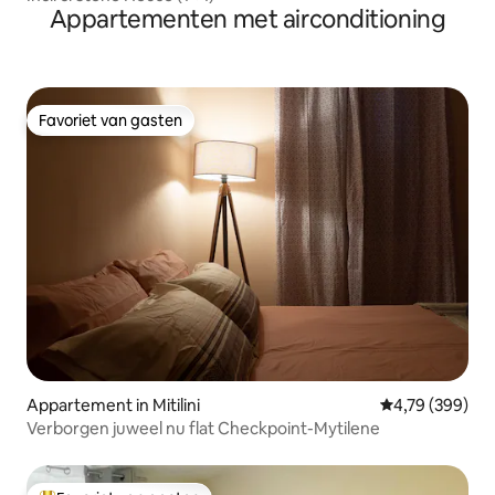
Appartementen met airconditioning
Favoriet van gasten
Favoriet van gasten
Appartement in Mitilini
Gemiddelde beo
4,79 (399)
Verborgen juweel nu flat Checkpoint-Mytilene