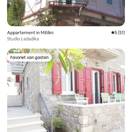
Appartement in Mitilini
Gemiddelde
5 (51)
Studio Ladadika
Favoriet van gasten
Favoriet van gasten