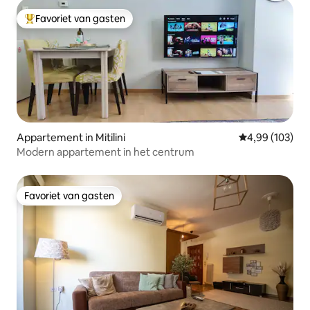
Favoriet van gasten
Topfavoriet van gasten
Appartement in Mitilini
Gemiddelde beo
4,99 (103)
Modern appartement in het centrum
Favoriet van gasten
Favoriet van gasten