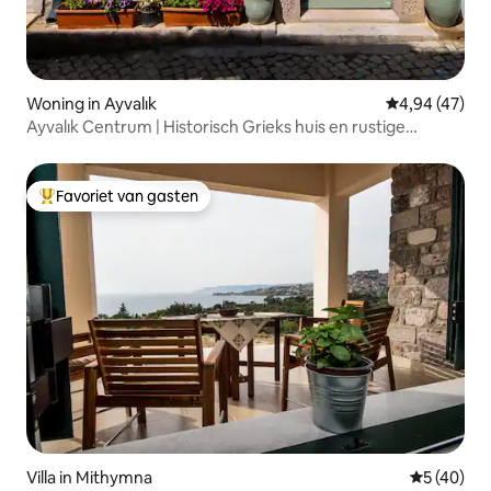
Woning in Ayvalık
Gemiddelde be
4,94 (47)
Ayvalık Centrum | Historisch Grieks huis en rustige
binnenplaats
Favoriet van gasten
Topfavoriet van gasten
Villa in Mithymna
Gemiddelde
5 (40)