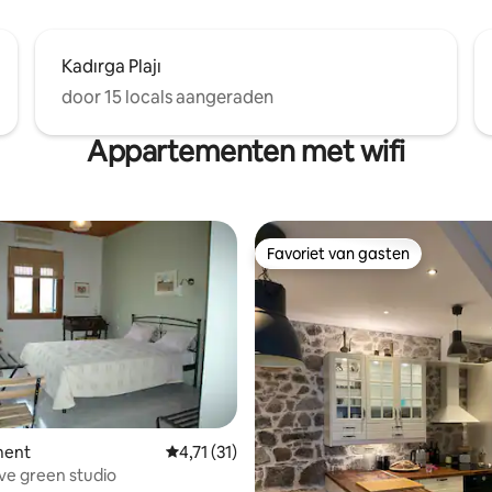
Kadırga Plajı
door 15 locals aangeraden
Appartementen met wifi
Favoriet van gasten
Favoriet van gasten
ment
Gemiddelde beoordeling van 4,71 uit 5, 31 
4,71 (31)
live green studio
eling van 5 uit 5, 4 recensies