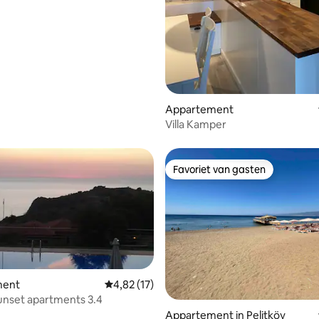
Appartement
Villa Kamper
Favoriet van gasten
Favoriet van gasten
ment
Gemiddelde beoordeling van 4,82 uit 5, 17 r
4,82 (17)
unset apartments 3.4
Appartement in Pelitköy