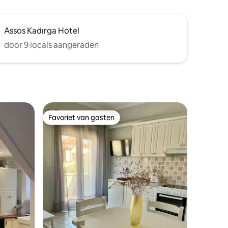
Assos Kadırga Hotel
door 9 locals aangeraden
Favoriet van gasten
Favoriet van gasten
recensies