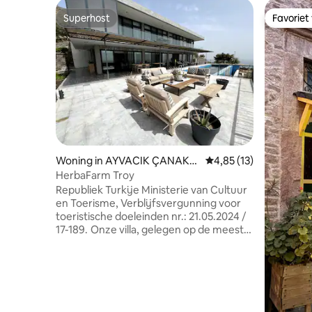
Superhost
Favoriet
Superhost
Favoriet
Woning in AYVACIK ÇANAKK
Gemiddelde beoordelin
4,85 (13)
ALE
HerbaFarm Troy
Republiek Turkije Ministerie van Cultuur
en Toerisme, Verblijfsvergunning voor
toeristische doeleinden nr.: 21.05.2024 /
17-189. Onze villa, gelegen op de meest
ongerepte en rustige plek van het dorp
Babakale, het meest westelijke punt van
het Aziatische continent, is gelegen op
een land met een uniek uitzicht op de
zonsondergang. In onze villa, die opvalt
door zijn moderne architectuur, kun je