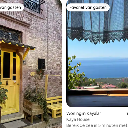
 van gasten
Favoriet van gasten
 van gasten
Favoriet van gasten
g van 4,85 uit 5, 13 recensies
Woning in Kayalar
Kaya House
Bereik de zee in 5 minuten met