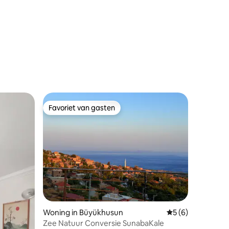
ecensies
Favoriet van gasten
Favoriet van gasten
ecensies
Woning in Büyükhusun
Gemiddelde beoord
5 (6)
Zee Natuur Conversie SunabaKale