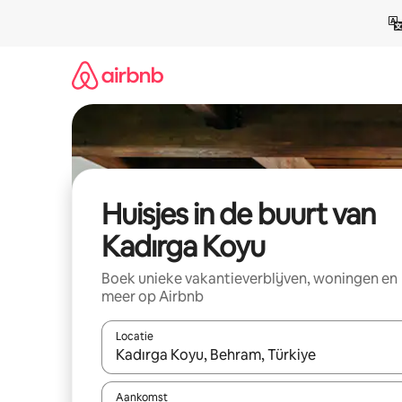
Ga
direct
naar
inhoud
Huisjes in de buurt van
Kadırga Koyu
Boek unieke vakantieverblijven, woningen en
meer op Airbnb
Locatie
Wanneer er suggesties beschikbaar zijn, maak je 
Aankomst