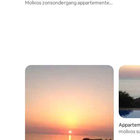
Molivos zonsondergang appartementen
(8,9)
Apparte
molivos s