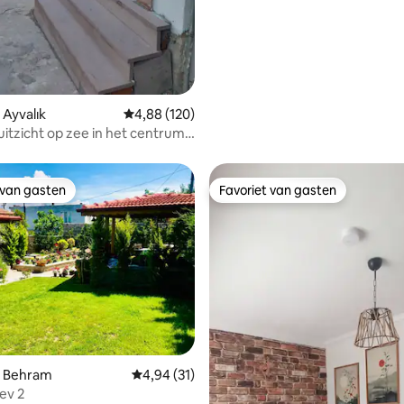
 Ayvalık
Gemiddelde beoordeling van 4,88 uit 5, 120 r
4,88 (120)
uitzicht op zee in het centrum
a
 van gasten
Favoriet van gasten
 van gasten
Favoriet van gasten
eling van 5 uit 5, 4 recensies
n Behram
Gemiddelde beoordeling van 4,94 uit 5, 31 r
4,94 (31)
ev 2