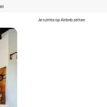
ven
Je ruimte op Airbnb zetten
ken of swipen.