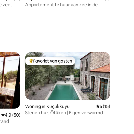
e zee,
Appartement te huur aan zee in de
haven van Altınoluk
Favoriet van gasten
Topfavoriet van gasten
Woning in Küçukkuyu
Gemiddelde beoorde
5 (15)
Stenen huis Ötüken | Eigen verwarmd
Gemiddelde beoordeling van 4,9 uit 5, 50 recensies
4,9 (50)
zwembad
trand