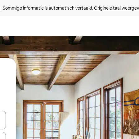
Sommige informatie is automatisch vertaald. 
Originele taal weerge
een keuze met je de pijltjestoetsen omhoog en omlaag, óf door te tik