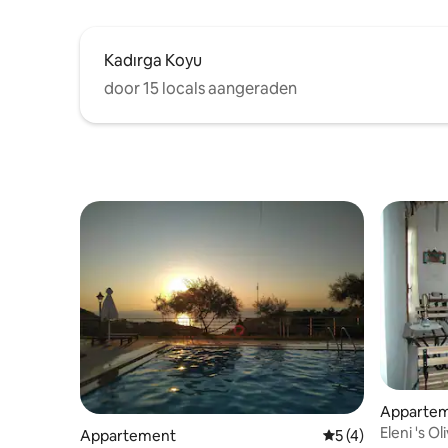
Kadırga Koyu
door 15 locals aangeraden
Apparte
Eleni 's O
Appartement
Gemiddelde beoord
5 (4)