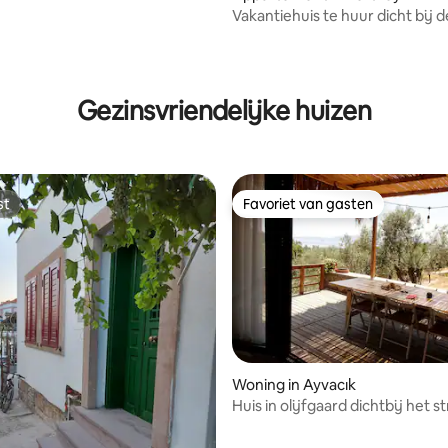
Vakantiehuis te huur dicht bij d
begane grond - Burhaniye
g van 4,88 uit 5, 8 recensies
Gezinsvriendelijke huizen
st
Favoriet van gasten
st
Favoriet van gasten
Woning in Ayvacık
Huis in olijfgaard dichtbij het s
 van 4,98 uit 5, 53 recensies