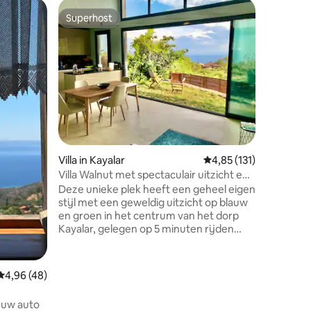
Villa in Sa
Superhost
Favorie
Superhost
Favorie
Assos / S
De restau
dorp Ayva
voltooid
bovenver
ingericht
vrouw en
benedenv
schoonhe
op Lesbos
Villa in Kayalar
Gemiddelde beoordeling
4,85 (131)
personen
verblijve
Villa Walnut met spectaculair uitzicht en
grote tui
tuin, Assos
Deze unieke plek heeft een geheel eigen
de natuur
stijl met een geweldig uitzicht op blauw
slechts 
en groen in het centrum van het dorp
historisc
Kayalar, gelegen op 5 minuten rijden
Küçükkuy
naar spectaculaire Egeïsche stranden en
voertuig.
restaurants, 15 minuten rijden naar
Küçükkuyu en Assos. De begane grond
Gemiddelde beoordeling van 4,96 uit 5, 48 recensies
4,96 (48)
biedt een woonkamer, een keuken, een
badkamer en een slaapkamer met twee
 uw auto
bedden. Je kunt ook heerlijk genieten