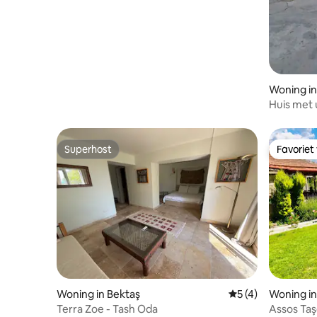
Woning in
Huis met 
van Cund
Superhost
Favoriet
Superhost
Favoriet
Woning in Bektaş
Gemiddelde beoord
5 (4)
Woning i
Terra Zoe - Tash Oda
Assos Taş