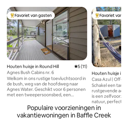
Favoriet van gasten
Favoriet van g
Topfavoriet van gasten
Topfavoriet van 
Houten huisje in Round Hill
Gemiddelde beoordeling van 
5 (11)
Agnes Bush Cabins nr. 6
Houten huisje in C
Welkom in ons rustige toevluchtsoord in
eek
Casa Azul | Off-g
de bush, weg van de hoofdweg naar
Water & 1770
Schakel een tandje
Agnes Water. Geschikt voor 6 personen
rustgevende acco
met een tweepersoonsbed, een
is een zelfvoorzie
stapelbed en een slaapbank. Goed
natuur, perfecte p
ingerichte keuken, smart-tv, airco met
Populaire voorzieningen in
detox en opnieuw
omgekeerde cyclus. Privéterras,
met het leven. Op 15 minuten rijden van
vakantiewoningen in Baffle Creek
gasbarbecue en vuurplaats.
het iconische Agn
Beddengoed en handdoeken zijn
je genieten van he
inclusief. Zelf inchecken via sleutelkluis.