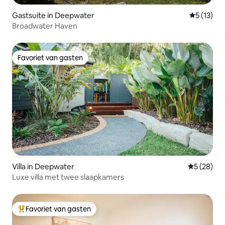
Gastsuite in Deepwater
Gemiddelde
5 (13)
Broadwater Haven
Favoriet van gasten
Favoriet van gasten
Villa in Deepwater
Gemiddelde
5 (28)
Luxe villa met twee slaapkamers
Favoriet van gasten
Topfavoriet van gasten