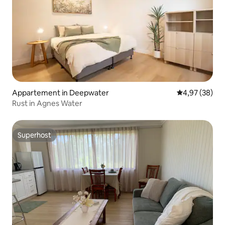
Appartement in Deepwater
Gemiddelde be
4,97 (38)
Rust in Agnes Water
Superhost
Superhost