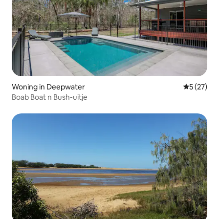
Woning in Deepwater
Gemiddelde
5 (27)
Boab Boat n Bush-uitje