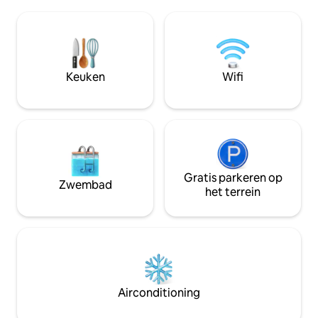
surfen en strand 
Vijf minuten naar het strand, winkels en
te trekken in een 
cafés. Huisdieren welkom (maximaal 2,
nachts de beste rus
toeslag van $ 50). Houd huisdieren
hebben. Maak verbinding met de natuur,
aangelijnd – de accommodatie is niet
lokale vogels en k
omheind en heeft een dam aan de
de sterrenhemel b
Keuken
Wifi
achterzijde. Borenwater uit de kraan –
en bouw het opnie
niet om te drinken, 2 flessen aanwezig.
boservaring.
Gratis parkeren op
Zwembad
het terrein
Airconditioning