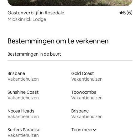
Gastenverblijf in Rosedale
Gemiddeld
5 (6)
Midskinrick Lodge
Bestemmingen om te verkennen
Bestemmingen in de buurt
Brisbane
Gold Coast
Vakantiehuizen
Vakantiehuizen
Sunshine Coast
Toowoomba
Vakantiehuizen
Vakantiehuizen
Noosa Heads
Brisbane
Vakantiehuizen
Vakantiehuizen
Surfers Paradise
Toon meer
Vakantiehuizen