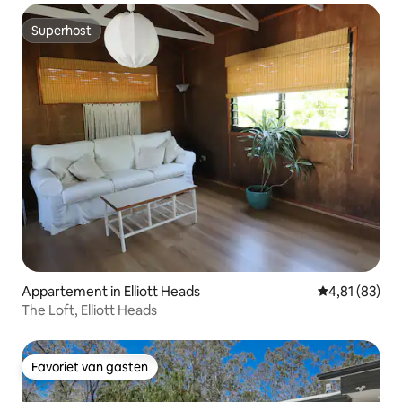
Superhost
Superhost
Appartement in Elliott Heads
Gemiddelde be
4,81 (83)
The Loft, Elliott Heads
Favoriet van gasten
Favoriet van gasten