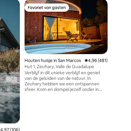
Apparteme
Favoriet van gasten
Favor
Favoriet van gasten
Topfavo
nia
De Zwar
Deze acc
unieke sti
perfect 
bingeren 
Kingsize 
*Aircondi
*Alles op fot
de prach
Houten huisje in San Marcos
Gemiddelde beoordeling
4,96 (481)
tweepers
Hut 1, Zeuhary, Valle de Guadalupe
ecensies
uitzicht 
Verblijf in dit unieke verblijf en geniet
Buitenk
van de geluiden van de natuur. In
vuurplaats e
Zeuhary hebben we een ontspannen
een omhe
sfeer. Kom en dompel jezelf onder in
beveiligi
onze buitenjacuzzi met uitzicht op de
bars, res
wijngaard, geniet van het lezen van een
1,5km)
boek op ons buitennet, een wandeling
over hangbruggen, een bioscoop in de
buitenlucht of geniet gewoon van het
prachtige uitzicht dat we voor je hebben.
We richten ons op het bieden van alle
emiddelde beoordeling van 4,97 uit 5, 106 recensies
4,97 (106)