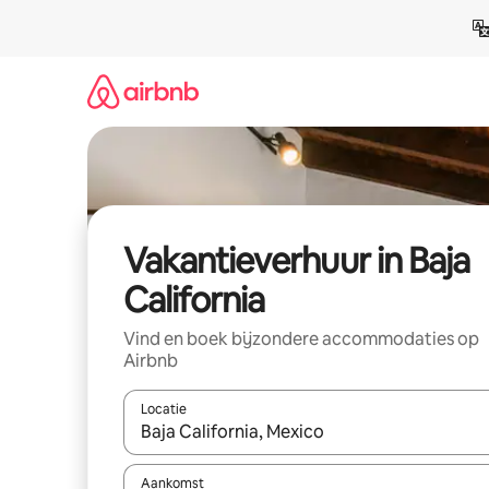
Ga
direct
naar
inhoud
Vakantieverhuur in Baja
California
Vind en boek bijzondere accommodaties op
Airbnb
Locatie
Wanneer er suggesties beschikbaar zijn, maak je 
Aankomst