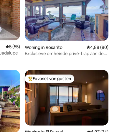
ecensies
Gemiddelde beoordeling van 5 uit 5, 55 recensies
5 (55)
Woning in Rosarito
Gemiddelde beoordelin
4,88 (80)
 Guadalupe
Exclusieve omheinde privé-trap aan de
oceaan naar het strand
Favoriet van gasten
Topfavoriet van gasten
Woning in El Sauzal
Gemiddelde beoordelin
4,97 (34)