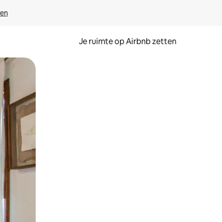
ven
Je ruimte op Airbnb zetten
ken of swipen.