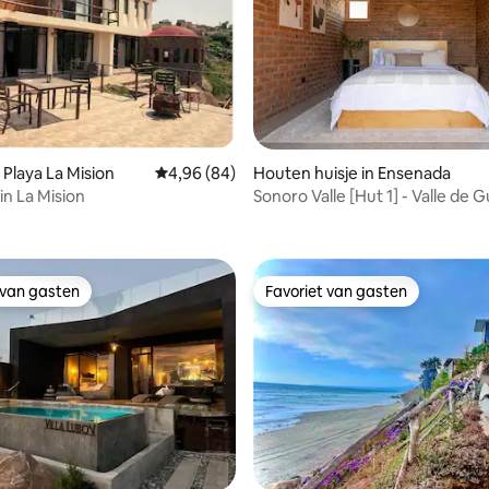
 Playa La Mision
Gemiddelde beoordeling van 4,96 uit 5, 84 r
4,96 (84)
Houten huisje in Ensenada
in La Mision
Sonoro Valle [Hut 1] - Valle de
ling van 5 uit 5, 13 recensies
 van gasten
Favoriet van gasten
 van gasten
Favoriet van gasten