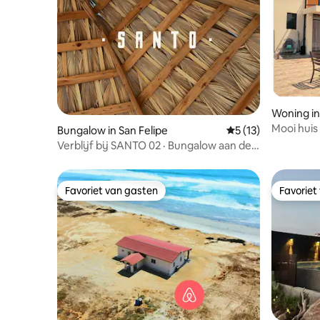
Woning in
Mooi huis 
Bungalow in San Felipe
Gemiddelde beoorde
5 (13)
Verblijf bij SANTO 02 · Bungalow aan de
Zee van Cortez
Favoriet van gasten
Favoriet
Favoriet van gasten
Favoriet