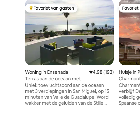
Favoriet van gasten
Favoriet
Topfavoriet van gasten
Favoriet
Woning in Ensenada
Gemiddelde beoordeling 
4,98 (193)
Huisje in
Terras aan de oceaan met
Charmante
zonsondergang | 15 minuten naar Wine
Uniek toevluchtsoord aan de oceaan
Charmant
Country
met 3 verdiepingen in San Miguel, op 15
verblijf Deze romantische casita is
minuten van Valle de Guadalupe. Word
volledig 
wakker met de geluiden van de Stille
Spaanse 
Oceaan en geniet van de mooiste
keuken, 
zonsondergangen van Ensenada vanaf
luxe bedd
ons enorme terras met vuurplaats.
houtkache
WORK & PLAY: bureau van 4,5 m met
tuin naas
uitzicht op de oceaan voor de ultieme
je terug i
workation. BINNENKLIMMEN: Probeer
voor een 