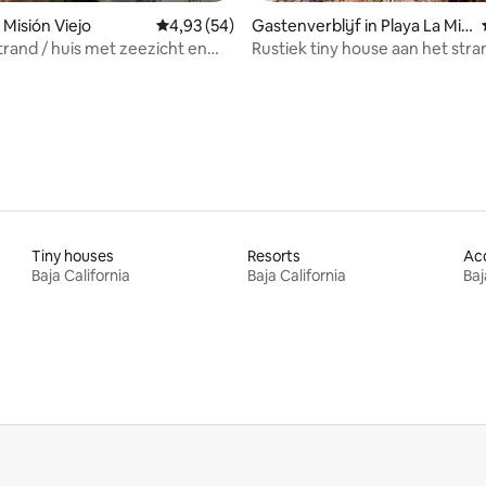
 Misión Viejo
Gemiddelde beoordeling van 4,93 uit 5, 54 r
4,93 (54)
Gastenverblijf in Playa La Misi
g van 4,93 uit 5, 14 recensies
on
rand / huis met zeezicht en
Rustiek tiny house aan het stra
embad
Tiny houses
Resorts
Baja California
Baja California
Baj