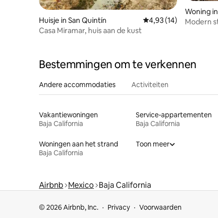
Woning in
Huisje in San Quintín
Gemiddelde beoordelin
4,93 (14)
Modern st
Casa Miramar, huis aan de kust
privézw
Bestemmingen om te verkennen
Andere accommodaties
Activiteiten
Vakantiewoningen
Service-appartementen
Baja California
Baja California
Woningen aan het strand
Toon meer
Baja California
Airbnb
Mexico
Baja California
© 2026 Airbnb, Inc.
Privacy
Voorwaarden