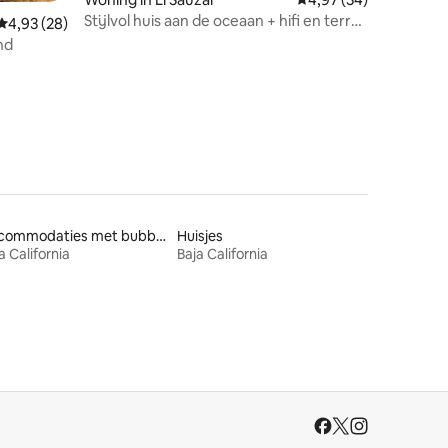
Stijlvol huis aan de oceaan + hifi en terras
ecensies
Gemiddelde beoordeling van 4,93 uit 5, 28 recensies
4,93 (28)
voor zonsondergang / 3
nd
Accommodaties met bubbelbad
Huisjes
a California
Baja California