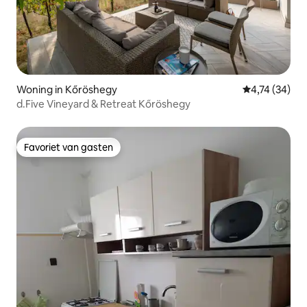
Woning in Kőröshegy
Gemiddelde be
4,74 (34)
d.Five Vineyard & Retreat Kőröshegy
Favoriet van gasten
Favoriet van gasten