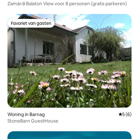
Zamárdi Balaton View voor 8 personen (gratis parkeren)
Favoriet van gasten
Favoriet van gasten
Woning in Barnag
Gemiddeld
5 (6)
StoneBarn GuestHouse