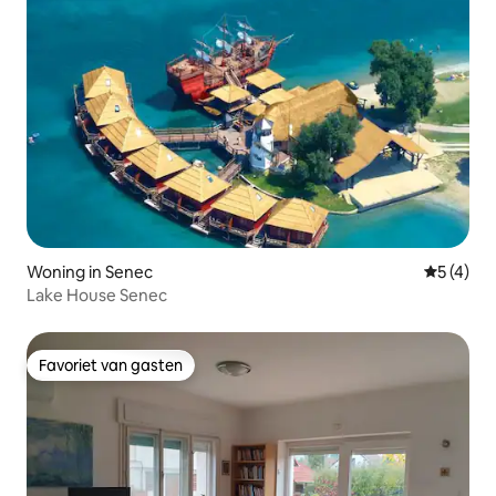
Woning in Senec
Gemiddeld
5 (4)
Lake House Senec
Favoriet van gasten
Favoriet van gasten