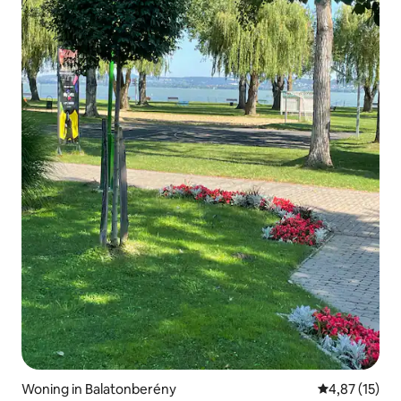
Woning in Balatonberény
Gemiddelde be
4,87 (15)