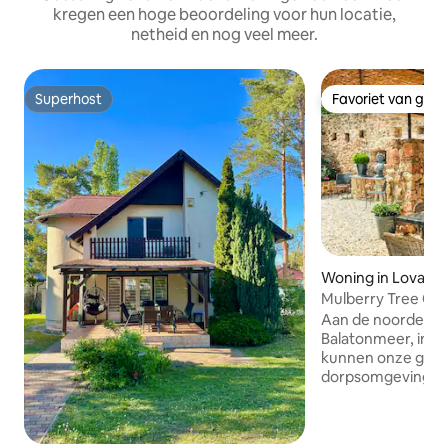
kregen een hoge beoordeling voor hun locatie,
netheid en nog veel meer.
Superhost
Favoriet van gas
Superhost
Favoriet van gas
Woning in Lovas
Mulberry Tree Co
Aan de noordelijk
Balatonmeer, in he
kunnen onze gast
dorpsomgeving in
stenen huis in Prov
het zwembad. De 
jaar oude schuur z