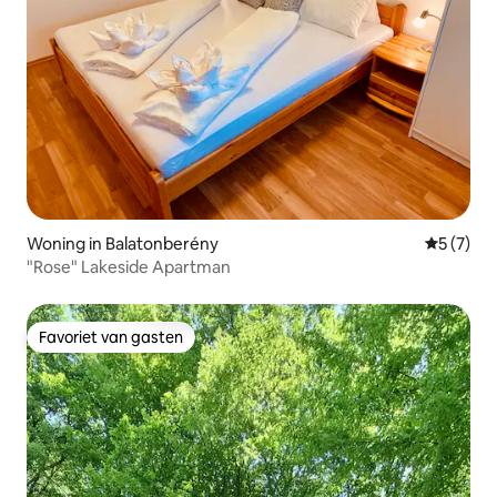
Woning in Balatonberény
Gemiddeld
5 (7)
"Rose" Lakeside Apartman
Favoriet van gasten
Favoriet van gasten