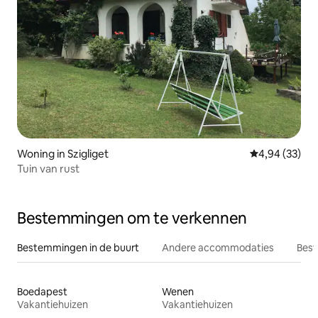
Woning in Szigliget
Gemiddelde be
4,94 (33)
Tuin van rust
Bestemmingen om te verkennen
Bestemmingen in de buurt
Andere accommodaties
Best
Boedapest
Wenen
Vakantiehuizen
Vakantiehuizen