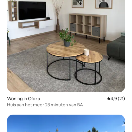
Woning in Oľdza
Gemiddelde b
4,9 (21)
Huis aan het meer 23 minuten van BA