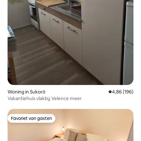
Woning in Sukoró
Gemiddelde beo
4,86 (196)
Vakantiehuis vlakbij Velence meer
Favoriet van gasten
Favoriet van gasten