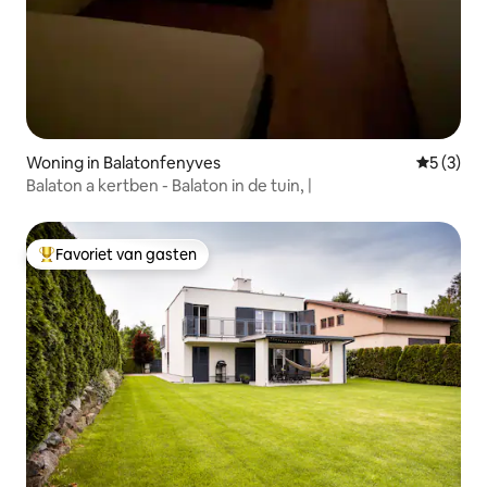
Woning in Balatonfenyves
Gemiddeld
5 (3)
Balaton a kertben - Balaton in de tuin, |
Favoriet van gasten
Topfavoriet van gasten