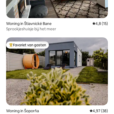
Woning in Štiavnické Bane
Gemiddelde b
4,8 (15)
Sprookjeshuisje bij het meer
Favoriet van gasten
Topfavoriet van gasten
Woning in Šoporňa
Gemiddelde be
4,97 (38)