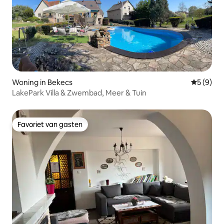
Woning in Bekecs
Gemiddeld
5 (9)
LakePark Villa & Zwembad, Meer & Tuin
Favoriet van gasten
Favoriet van gasten