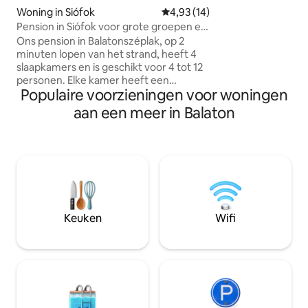
eet- en loungeruim
Woning in Siófok
Gemiddelde beoordeling van 4,9
4,93 (14)
smaakvol ingerich
Pension in Siófok voor grote groepen en
met een kathedraa
gezinnen.
Ons pension in Balatonszéplak, op 2
woonkeuken voelen
minuten lopen van het strand, heeft 4
en op hun gemak. 
slaapkamers en is geschikt voor 4 tot 12
Balatonfüred ligge
personen. Elke kamer heeft een
minuten rijden. Al
Populaire voorzieningen voor woningen
queensize bed en er staan 3
met een comforta
slaapbanken in de gemeenschappelijke
aan een meer in Balaton
ruimtes. Op de omheinde binnenplaats
is ruimte voor 4 auto's, en voor het huis
kunnen nog eens 2 auto's parkeren. Bij
de accommodatie horen ook 2 fietsen
die gratis mogen worden gebruikt, een
grote tuinbarbecue, een tuindouche en
ligstoelen. Onze accommodatie is
huisdiervriendelijk – je mag je harige
Keuken
Wifi
vriendje meenemen. Het grote,
overdekte terras van het huis is geschikt
voor een groep van maximaal
12 personen.