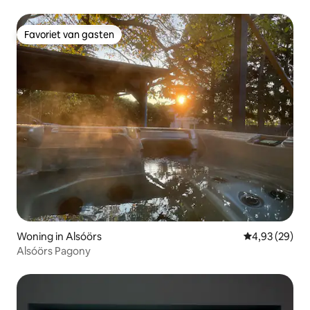
Favoriet van gasten
Favoriet van gasten
Woning in Alsóörs
Gemiddelde be
4,93 (29)
Alsóörs Pagony