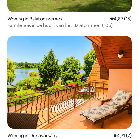
Woning in Balatonszemes
Gemiddelde be
4,87 (15)
Familiehuis in de buurt van het Balatonmeer (10p)
Woning in Dunavarsány
Gemiddelde 
4,71 (7)