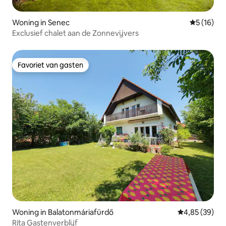
Woning in Senec
Gemiddelde
5 (16)
Exclusief chalet aan de Zonnevijvers
Favoriet van gasten
Favoriet van gasten
Woning in Balatonmáriafürdő
Gemiddelde be
4,85 (39)
Rita Gastenverblijf