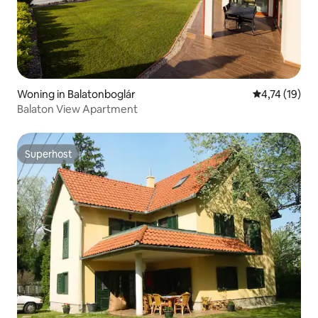
Woning in Balatonboglár
Gemiddelde be
4,74 (19)
Balaton View Apartment
Superhost
Superhost