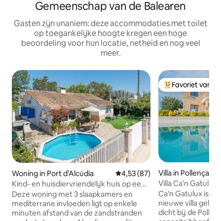
Gemeenschap van de Balearen
Gasten zijn unaniem: deze accommodaties met toilet
op toegankelijke hoogte kregen een hoge
beoordeling voor hun locatie, netheid en nog veel
meer.
Favoriet van g
Topfavoriet van 
Villa in Pollença
Woning in Port d'Alcúdia
Gemiddelde beoordeling van 4,5
4,53 (87)
Villa Ca'n Gatulu
Kind- en huisdiervriendelijk huis op een
voor 14 personen
paar stappen van Hidropark
Ca'n Gatulux is ee
Deze woning met 3 slaapkamers en
nieuwe villa gelege
mediterrane invloeden ligt op enkele
dicht bij de Pollen
minuten afstand van de zandstranden