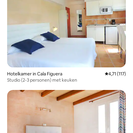
Hotelkamer in Cala Figuera
Gemiddelde be
4,71 (117)
Studio (2-3 personen) met keuken