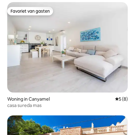
Favoriet van gasten
Favoriet van gasten
Woning in Canyamel
Gemiddeld
5 (8)
casa sureda mas