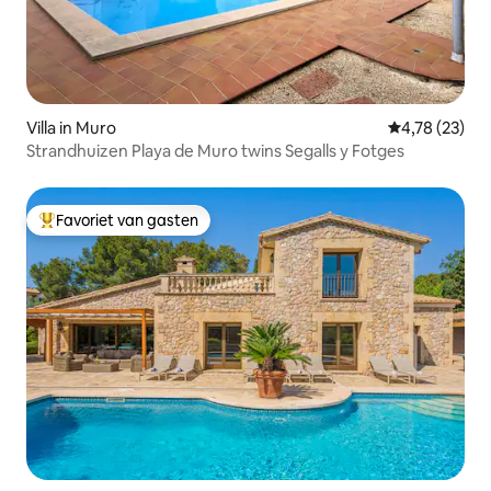
Villa in Muro
Gemiddelde be
4,78 (23)
Strandhuizen Playa de Muro twins Segalls y Fotges
Favoriet van gasten
Topfavoriet van gasten