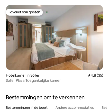
Favoriet van gasten
Favoriet van gasten
Hotelkamer in Sóller
Gemiddelde b
4,8 (35)
Soller Plaza Toegankelijke kamer
Bestemmingen om te verkennen
Bestemmingen in de buurt
Andere accommodaties
Best