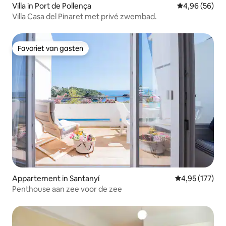
Villa in Port de Pollença
Gemiddelde be
4,96 (56)
Villa Casa del Pinaret met privé zwembad.
Favoriet van gasten
Favoriet van gasten
Appartement in Santanyí
Gemiddelde beo
4,95 (177)
Penthouse aan zee voor de zee