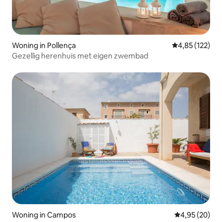
Woning in Pollença
Gemiddelde beo
4,85 (122)
Gezellig herenhuis met eigen zwembad
Woning in Campos
Gemiddelde be
4,95 (20)