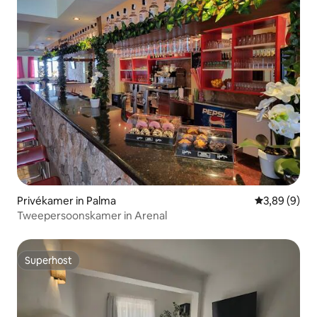
Privékamer in Palma
Gemiddelde b
3,89 (9)
Tweepersoonskamer in Arenal
Superhost
Superhost