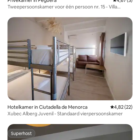
Privékamer in Peguera
Gemiddelde b
4,67 (3)
Tweepersoonskamer voor één persoon nr. 15 - Villa
Palmer
Hotelkamer in Ciutadella de Menorca
Gemiddelde be
4,82 (22)
Xubec Alberg Juvenil - Standaard vierpersoonskamer
Superhost
Superhost