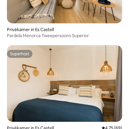
Privékamer in Es Castell
Pardela Menorca Tweepersoons Superior
Superhost
Superhost
Privékamer in Es Castell
Gemiddelde be
4,75 (69)