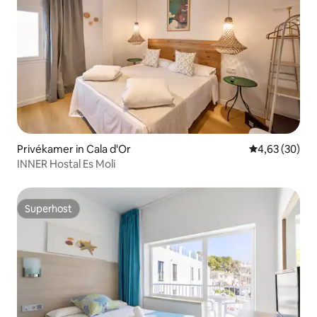
Privékamer in Cala d'Or
Gemiddelde be
4,63 (30)
INNER Hostal Es Moli
Superhost
Superhost