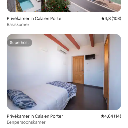
Privékamer in Cala en Porter
Gemiddelde be
4,8 (103)
Basiskamer
Superhost
Superhost
Privékamer in Cala en Porter
Gemiddelde be
4,64 (14)
Eenpersoonskamer