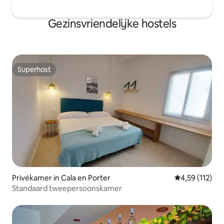
Gezinsvriendelijke hostels
Superhost
Superhost
Privékamer in Cala en Porter
Gemiddelde beo
4,59 (112)
Standaard tweepersoonskamer