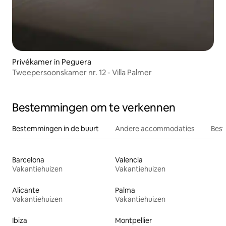
Privékamer in Peguera
Tweepersoonskamer nr. 12 - Villa Palmer
Bestemmingen om te verkennen
Bestemmingen in de buurt
Andere accommodaties
Best
Barcelona
Valencia
Vakantiehuizen
Vakantiehuizen
Alicante
Palma
Vakantiehuizen
Vakantiehuizen
Ibiza
Montpellier