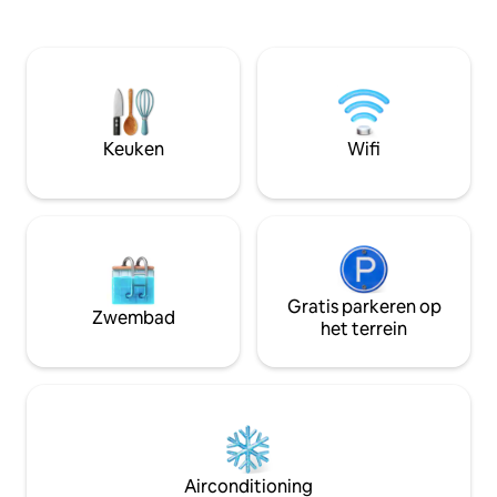
airconditioning, 
tweepersoonsbed, een eigen badkamer,
(kleine koelkast), g
een tv, airconditioning en een
beddengoed, han
eenvoudige, comfortabele en lichte
douchegel/shampo
sfeer. Je kunt ook ontspannen in de
haardroger.
gemeenschappelijke ruimtes van de
accommodatie, waaronder een patio die
ideaal is om tot rust te komen en in
Keuken
Wifi
contact te komen met de natuur
Gratis parkeren op
Zwembad
het terrein
Airconditioning