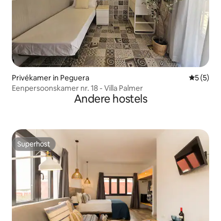
Privékamer in Peguera
Gemiddeld
5 (5)
Eenpersoonskamer nr. 18 - Villa Palmer
Andere hostels
Superhost
Superhost