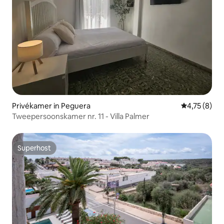
Privékamer in Peguera
Gemiddelde b
4,75 (8)
Tweepersoonskamer nr. 11 - Villa Palmer
Superhost
Superhost