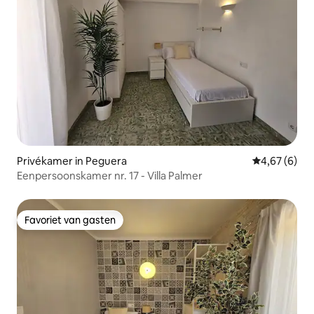
Privékamer in Peguera
Gemiddelde b
4,67 (6)
Eenpersoonskamer nr. 17 - Villa Palmer
Favoriet van gasten
Favoriet van gasten