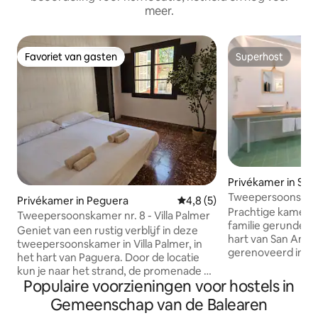
meer.
Favoriet van gasten
Superhost
Favoriet van gasten
Superhost
Privékamer in San
e Portmany
Tweepersoonskame
Privékamer in Peguera
Gemiddelde beoordeling van 4
4,8 (5)
op 5 minuten lope
Prachtige kamer in
Tweepersoonskamer nr. 8 - Villa Palmer
familie gerunde bo
Geniet van een rustig verblijf in deze
hart van San Anton
tweepersoonskamer in Villa Palmer, in
gerenoveerd in 20
het hart van Paguera. Door de locatie
inrichting. Deze k
kun je naar het strand, de promenade en
thermische isolati
Populaire voorzieningen voor hostels in
een breed aanbod aan restaurants en
verlichting, heef
winkels lopen, zonder in te boeten op
Gemeenschap van de Balearen
met douche en is 
rust. De kamer heeft een