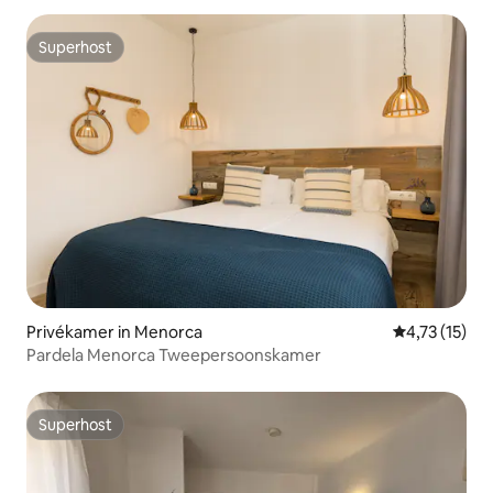
Superhost
Superhost
Privékamer in Menorca
Gemiddelde be
4,73 (15)
Pardela Menorca Tweepersoonskamer
Superhost
Superhost