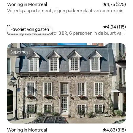
Woning in Montreal
Gemiddelde beo
4,75 (275)
Volledig appartement, eigen parkeerplaats en achtertuin
Woning in Montreal
Gemiddelde beo
4,94 (115)
Favoriet van gasten
Favoriet van gasten
Gezellig toevluchtsoord, 3 BR, 6 personen in de buurt van
Dtown & CDN
Superhost
Superhost
Woning in Montreal
Gemiddelde beo
4,83 (318)