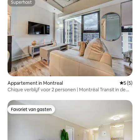
Superhost
Superhost
Appartement in Montreal
Gemiddeld
5 (5)
Chique verblijf voor 2 personen | Montréal Transit in de
buurt
Favoriet van gasten
Favoriet van gasten