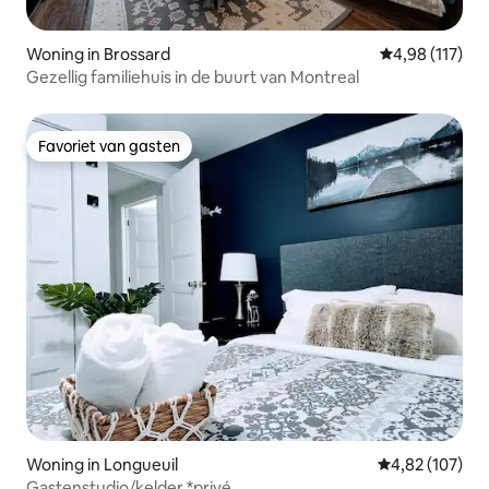
Woning in Brossard
Gemiddelde beo
4,98 (117)
Gezellig familiehuis in de buurt van Montreal
Favoriet van gasten
Favoriet van gasten
Woning in Longueuil
Gemiddelde beo
4,82 (107)
Gastenstudio/kelder *privé