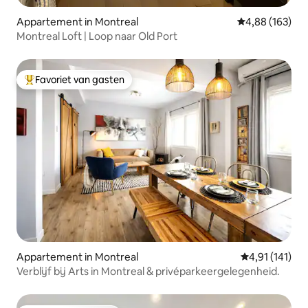
Appartement in Montreal
Gemiddelde beo
4,88 (163)
Montreal Loft | Loop naar Old Port
Favoriet van gasten
Topfavoriet van gasten
Appartement in Montreal
Gemiddelde beo
4,91 (141)
Verblijf bij Arts in Montreal & privéparkeergelegenheid.