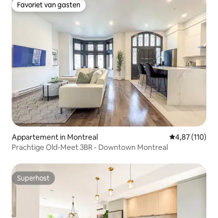
Favoriet van gasten
Favoriet van gasten
Appartement in Montreal
Gemiddelde beo
4,87 (110)
Prachtige Old-Meet 3BR - Downtown Montreal
Superhost
Superhost