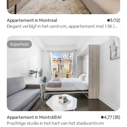
Appartement in Montreal
Gemiddelde
5 (12)
Elegant verblijf in het centrum, appartement met 1 SK |
Montréal Centre
Superhost
Superhost
Appartement in Montrã©Al
Gemiddelde be
4,77 (35)
Prachtige studio in het hart van het stadscentrum