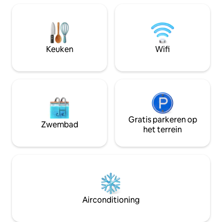
fitnessruimte en panoramische
speelkamer, loung
skylounge. Of je nu op zakenreis bent,
meerdere barbecue
een weekendje weg voor een
beschikking! Profi
evenement of voor een langer verblijf,
ondergrondse par
dit appartement biedt een
het metrosysteem 
Keuken
Wifi
comfortabele en goed gelegen
dat je naar buiten 
uitvalsbasis met alles wat je nodig hebt
inbegrepen
om van de stad te genieten.
Gratis parkeren op
Zwembad
het terrein
Airconditioning