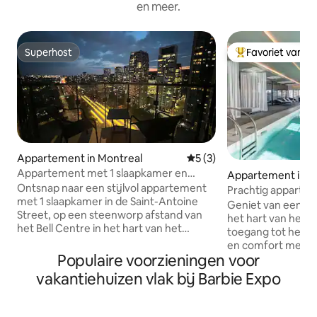
en meer.
Superhost
Favoriet van g
Superhost
Topfavoriet van 
Appartement in Montreal
Gemiddelde beoordeling van
5 (3)
Appartement met 1 slaapkamer en
Appartement in M
uitzicht op de skyline in de buurt van het
Ontsnap naar een stijlvol appartement
Prachtig appartem
Bell Centre
met 1 slaapkamer in de Saint-Antoine
met 2 slaapkamers
Geniet van een sti
Street, op een steenworp afstand van
zwembad en grati
het hart van het 
het Bell Centre in het hart van het
toegang tot het Bell Cent
centrum van Montreal. Deze ruimte is
en comfort met ee
zorgvuldig ontworpen voor comfort en
Populaire voorzieningen voor
appartement met 
gemak en combineert modern wonen
inclusief gratis ko
vakantiehuizen vlak bij Barbie Expo
met uitzonderlijke voorzieningen in het
waterkoker en all
gebouw, waaronder een
zwembad, fitnessr
binnenzwembad, bubbelbad,
gewichten en mac