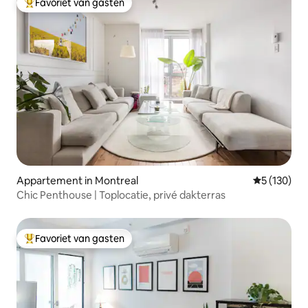
Favoriet van gasten
Topfavoriet van gasten
Appartement in Montreal
Gemiddelde 
5 (130)
Chic Penthouse | Toplocatie, privé dakterras
Favoriet van gasten
Topfavoriet van gasten