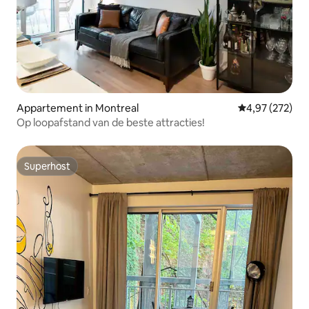
Appartement in Montreal
Gemiddelde beo
4,97 (272)
Op loopafstand van de beste attracties!
Superhost
Superhost