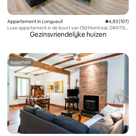
Appartement in Longueuil
Gemiddelde beo
4,93 (107)
Luxe appartement in de buurt van Old Montreal. GRATIS
Gezinsvriendelijke huizen
parkeren.
Superhost
Superhost