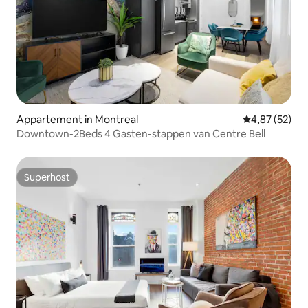
Appartement in Montreal
Gemiddelde be
4,87 (52)
Downtown-2Beds 4 Gasten-stappen van Centre Bell
Superhost
Superhost