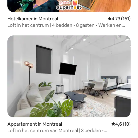
Hotelkamer in Montreal
Gemiddelde beo
4,73 (161)
Loft in het centrum | 4 bedden • 8 gasten • Werken en
ontspannen
Appartement in Montreal
Gemiddelde b
4,6 (10)
Loft in het centrum van Montreal | 3 bedden •
Slaapplaatsen voor 6 • Trappen