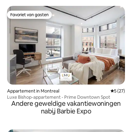
Favoriet van gasten
Favoriet van gasten
Appartement in Montreal
Gemiddelde
5 (27)
Luxe Bishop-appartement - Prime Downtown Spot
Andere geweldige vakantiewoningen
nabij Barbie Expo