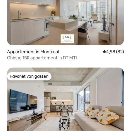
Appartement in Montreal
Gemiddelde be
4,98 (82)
Chique 1BR appartement in DT MTL
Favoriet van gasten
Favoriet van gasten