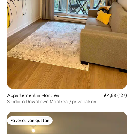
Appartement in Montreal
Gemiddelde beo
4,89 (127)
Studio in Downtown Montreal / privébalkon
Favoriet van gasten
Favoriet van gasten