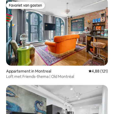
Favoriet van gasten
Favoriet van gasten
Appartement in Montreal
Gemiddelde beo
4,88 (121)
Loft met Friends-thema | Old Montréal