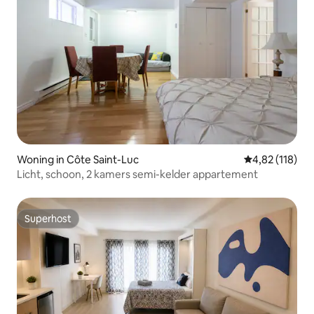
Woning in Côte Saint-Luc
Gemiddelde beo
4,82 (118)
Licht, schoon, 2 kamers semi-kelder appartement
Superhost
Superhost