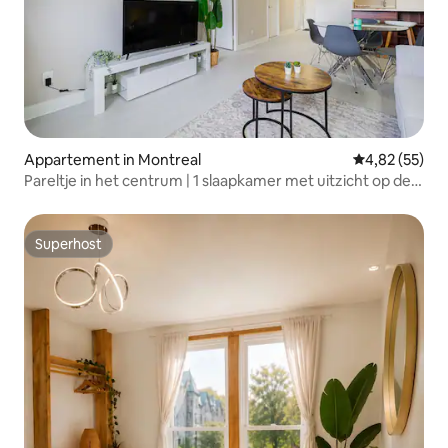
Appartement in Montreal
Gemiddelde be
4,82 (55)
Pareltje in het centrum | 1 slaapkamer met uitzicht op de
stad
Superhost
Superhost