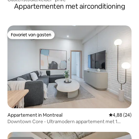
Appartementen met airconditioning
Favoriet van gasten
Favoriet van gasten
Appartement in Montreal
Gemiddelde be
4,88 (24)
Downtown Core - Ultramodern appartement met 1
slaapkamer