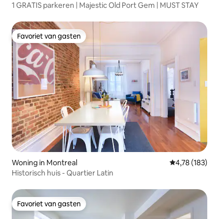
1 GRATIS parkeren | Majestic Old Port Gem | MUST STAY
Favoriet van gasten
Favoriet van gasten
Woning in Montreal
Gemiddelde beo
4,78 (183)
Historisch huis - Quartier Latin
Favoriet van gasten
Favoriet van gasten