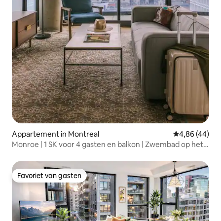
Appartement in Montreal
Gemiddelde be
4,86 (44)
Monroe | 1 SK voor 4 gasten en balkon | Zwembad op het
dak |
Favoriet van gasten
Favoriet van gasten