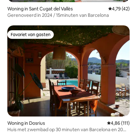
Woning in Sant Cugat del Vallès
Gemiddelde be
4,79 (42)
Gerenoveerd in 2024 / 15minuten van Barcelona
Favoriet van gasten
Favoriet van gasten
Woning in Dosrius
Gemiddelde beo
4,86 (111)
Huis met zwembad op 30 minuten van Barcelona en 20
minuten van Montmeló