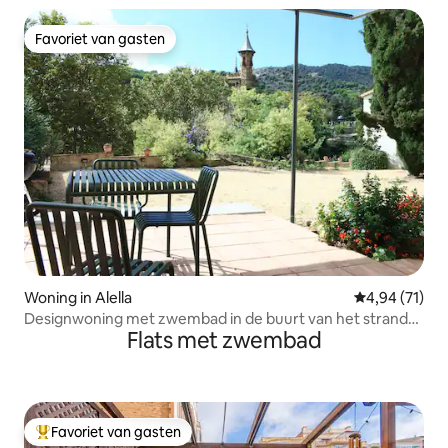
Favoriet van gasten
Favoriet van gasten
Woning in Alella
Gemiddelde be
4,94 (71)
Designwoning met zwembad in de buurt van het strand
Flats met zwembad
en het dorp
Favoriet van gasten
Topfavoriet van gasten