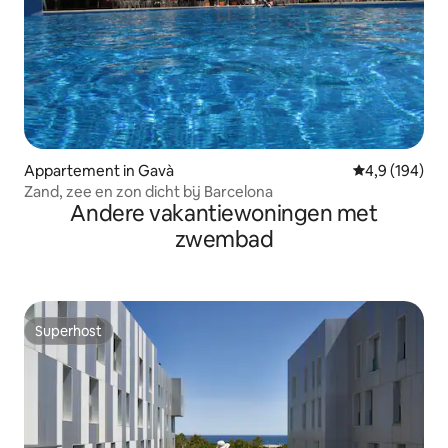
Appartement in Gavà
Gemiddelde be
4,9 (194)
Zand, zee en zon dicht bij Barcelona
Andere vakantiewoningen met
zwembad
Superhost
Superhost