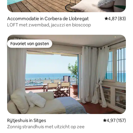
Accommodatie in Corbera de Llobregat
Gemiddelde be
4,87 (83)
LOFT met zwembad, jacuzzi en bioscoop
Favoriet van gasten
Favoriet van gasten
Rijtjeshuis in Sitges
Gemiddelde beo
4,97 (157)
Zonnig strandhuis met uitzicht op zee