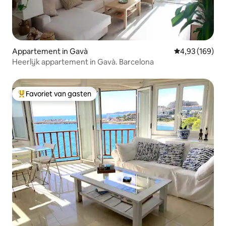
Appartement in Gavà
Gemiddelde beo
4,93 (169)
Heerlijk appartement in Gavà. Barcelona
Favoriet van gasten
Topfavoriet van gasten