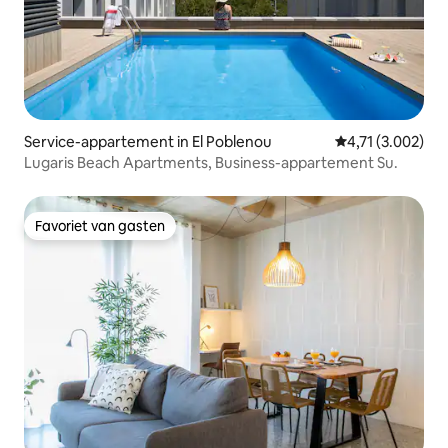
Service-appartement in El Poblenou
Gemiddelde beoor
4,71 (3.002)
Lugaris Beach Apartments, Business-appartement Su.
Favoriet van gasten
Favoriet van gasten