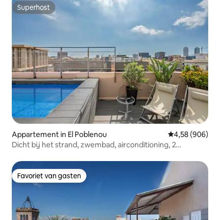
Superhost
Superhost
Appartement in El Poblenou
Gemiddelde beo
4,58 (906)
Dicht bij het strand, zwembad, airconditioning, 2
slaapkamers, 2 badkamers
Favoriet van gasten
Favoriet van gasten