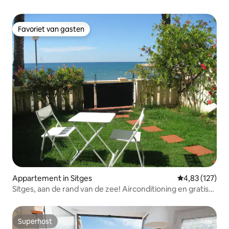
Favoriet van gasten
Favoriet van gasten
Appartement in Sitges
Gemiddelde beo
4,83 (127)
Sitges, aan de rand van de zee! Airconditioning en gratis
wifi
Superhost
Superhost