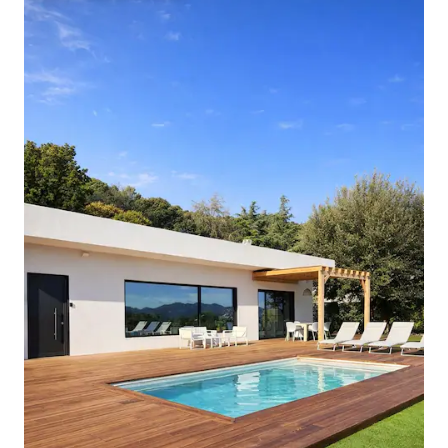
en het centrum van Barcelona op
slechts 14 km afstand. Appartement
aanbiedingen: 150 m ² + 30 m ² terrassen
- Hoofdslaapkamer met panoramisch
uitzicht op zee en toegang tot 2
terrassen - Twee andere slaapkamers
met elk 2 eenpersoonsbedden van 90
cm, die kunnen worden samengevoegd
om een kingsize bed te creëren -
Woonkamer, een multifunctionele
lounge met eindeloos uitzicht op zee -
Eetkamer met een tafel voor 10
personen - Open haard - Drie balkons
waarop u een eettafel voor 8 personen,
loungebanken en een ontbijttafel kunt
vinden - Volledig uitgeruste keuken met
alle belangrijke apparatuur, waaronder
koelkast, vriezer, fornuis, oven,
magnetron, vaatwasser,
koffiezetapparaat, waterkoker, sappers,
blender. - Hogesnelheidsinternet -
Smart TV - Wasmachine, droger en
vaatwasser zijn het hoogwaardige merk
Miele - Centrale airconditioning en