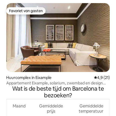
Favoriet van gasten
Favoriet van gasten
Huurcomplex in Eixample
Gemiddelde b
4,9 (21)
Appartement Eixample, solarium, zwembad en design...
Wat is de beste tijd om Barcelona te
bezoeken?
Maand
Gemiddelde
Gemiddelde
prijs
temperatuur