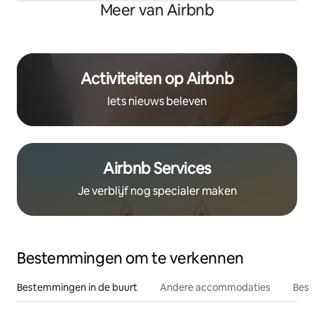
Meer van Airbnb
Activiteiten op Airbnb
Iets nieuws beleven
Airbnb Services
Je verblijf nog specialer maken
Bestemmingen om te verkennen
Bestemmingen in de buurt
Andere accommodaties
Best