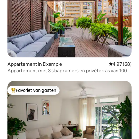
Appartement in Eixample
Gemiddelde be
4,97 (68)
Appartement met 3 slaapkamers en privéterras van 100
m² – Eixample
Favoriet van gasten
Topfavoriet van gasten