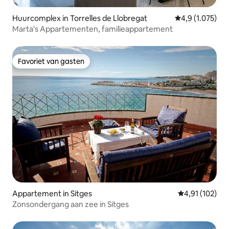
Huurcomplex in Torrelles de Llobregat
Gemiddelde beoo
4,9 (1.075)
Marta's Appartementen, familieappartement
Favoriet van gasten
Favoriet van gasten
Appartement in Sitges
Gemiddelde beo
4,91 (102)
Zonsondergang aan zee in Sitges