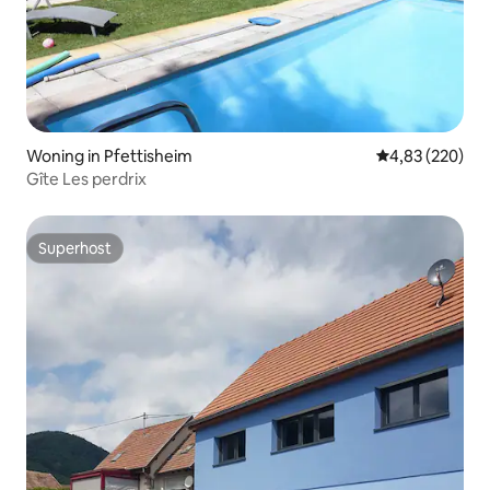
Woning in Pfettisheim
Gemiddelde beo
4,83 (220)
Gîte Les perdrix
Superhost
Superhost