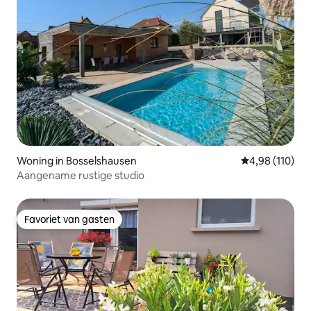
Woning in Bosselshausen
Gemiddelde beo
4,98 (110)
Aangename rustige studio
Favoriet van gasten
Favoriet van gasten