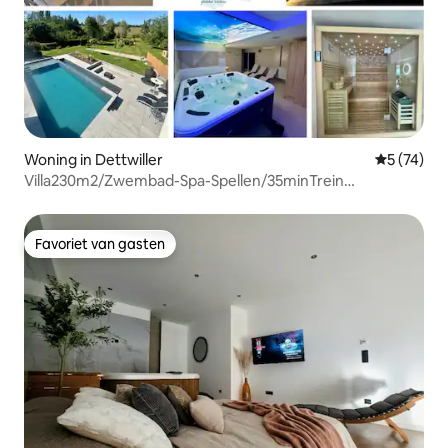
Woning in Dettwiller
Gemiddelde
5 (74)
Villa230m2/Zwembad-Spa-Spellen/35minTrein
Straatsburg
Favoriet van gasten
Favoriet van gasten