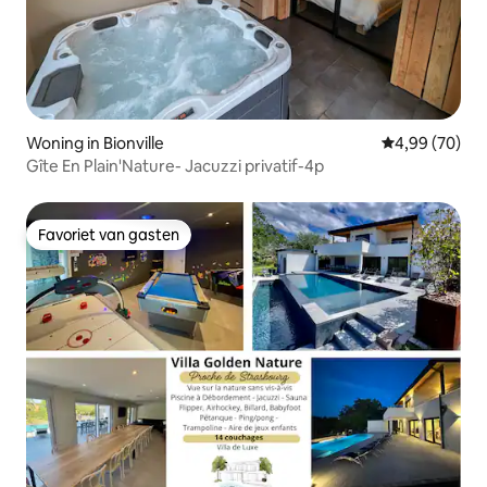
Woning in Bionville
Gemiddelde be
4,99 (70)
Gîte En Plain'Nature- Jacuzzi privatif-4p
Favoriet van gasten
Favoriet van gasten