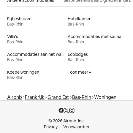
Andere accommodaties
Beste bezienswaardigheden in de b
Rijtjeshuizen
Hotelkamers
Bas-Rhin
Bas-Rhin
Villa's
Accommodaties met sauna
Bas-Rhin
Bas-Rhin
Accommodaties aan het water
Ecolodges
Bas-Rhin
Bas-Rhin
Koepelwoningen
Toon meer
Bas-Rhin
Airbnb
Frankrijk
Grand Est
Bas-Rhin
Woningen
© 2026 Airbnb, Inc.
Privacy
Voorwaarden