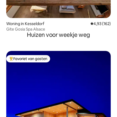
Woning in Kesseldorf
Gemiddelde beo
4,93 (162)
Gite Gosia Spa Alsace
Huizen voor weekje weg
Favoriet van gasten
Topfavoriet van gasten