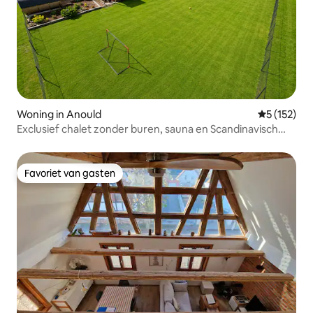
Woning in Anould
Gemiddelde 
5 (152)
Exclusief chalet zonder buren, sauna en Scandinavisch
bad
Favoriet van gasten
Favoriet van gasten