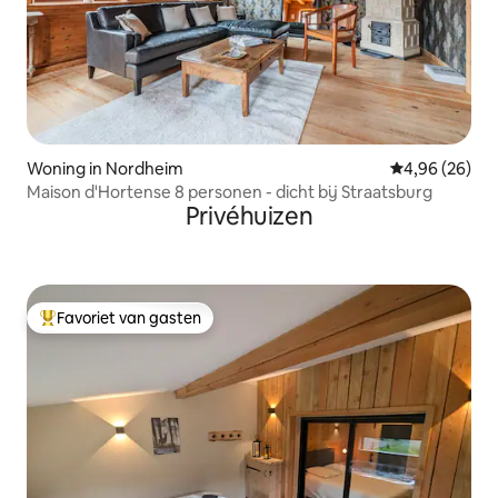
Woning in Nordheim
Gemiddelde be
4,96 (26)
Maison d'Hortense 8 personen - dicht bij Straatsburg
Privéhuizen
Favoriet van gasten
Topfavoriet van gasten