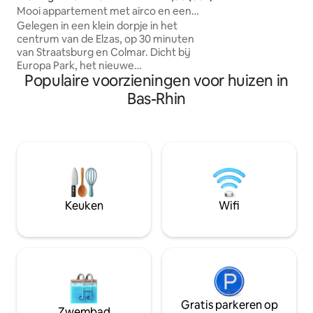
stapelbed en 1 ee
Mooi appartement met airco en een
ingerichte keuken
groot eigen terras.
Gelegen in een klein dorpje in het
toilet, volledig uitgerus
centrum van de Elzas, op 30 minuten
barbecueplek.
van Straatsburg en Colmar. Dicht bij
Europa Park, het nieuwe
Populaire voorzieningen voor huizen in
videogamesmuseum, kerstmarkten, de
wijnroute, gastronomische markten,
Bas-Rhin
enz. Het appartement is 80m2 en is
onderdeel van een groot typisch
Elzassisch huis. Het heeft een eigen
ingang en een eigen terras. Je kunt ook
gebruikmaken van de tuin. Mogelijkheid
tot een verblijf van max 6 personen.
Perfect voor een rustige vakantie dicht
bij dingen te doen om alle leeftijden
Keuken
Wifi
tevreden te stellen!
Gratis parkeren op
Zwembad