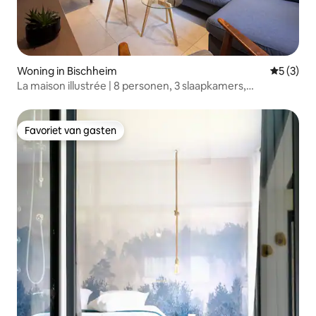
Woning in Bischheim
Gemiddeld
5 (3)
La maison illustrée | 8 personen, 3 slaapkamers,
airconditioning
Favoriet van gasten
Favoriet van gasten