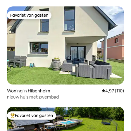
Favoriet van gasten
Favoriet van gasten
Woning in Hilsenheim
Gemiddelde beo
4,97 (110)
nieuw huis met zwembad
Favoriet van gasten
Topfavoriet van gasten