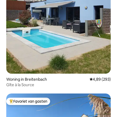
Woning in Breitenbach
Gemiddelde beo
4,89 (293)
Gîte à la Source
Favoriet van gasten
Topfavoriet van gasten