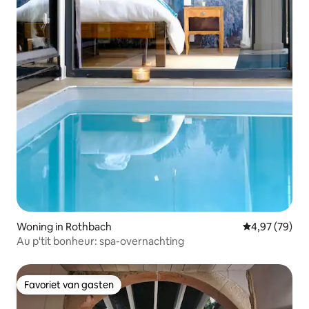
Woning in Rothbach
Gemiddelde be
4,97 (79)
Au p'tit bonheur: spa-overnachting
Favoriet van gasten
Favoriet van gasten