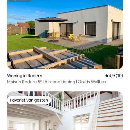
Superhost
Woning in Rodern
Gemiddelde b
4,9 (10)
Maison Rodern 5* l Airconditioning l Gratis Wallbox
Favoriet van gasten
Favoriet van gasten