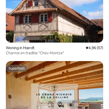
Woning in Hœrdt
Gemiddelde be
4,96 (57)
Charme en traditie "Chez Montze"
Superhost
Superhost