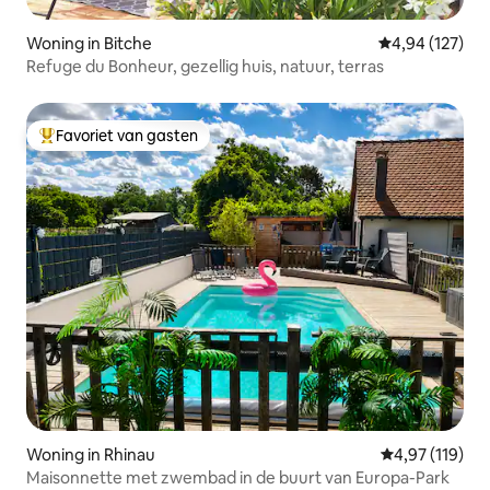
Woning in Bitche
Gemiddelde beo
4,94 (127)
Refuge du Bonheur, gezellig huis, natuur, terras
Favoriet van gasten
Topfavoriet van gasten
Woning in Rhinau
Gemiddelde beo
4,97 (119)
Maisonnette met zwembad in de buurt van Europa-Park