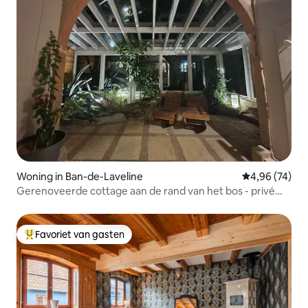
Woning in Ban-de-Laveline
Gemiddelde be
4,96 (74)
Gerenoveerde cottage aan de rand van het bos - privé
jacuzzi
Favoriet van gasten
Topfavoriet van gasten