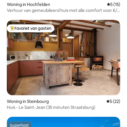
Woning in Hochfelden
Gemiddelde
5 (15)
Verhuur van gemeubileerd huis met alle comfort voor 6/8
personen
Favoriet van gasten
Topfavoriet van gasten
Woning in Steinbourg
Gemiddelde
5 (22)
Huis - Le Saint-Jean (35 minuten Straatsburg)
Superhost