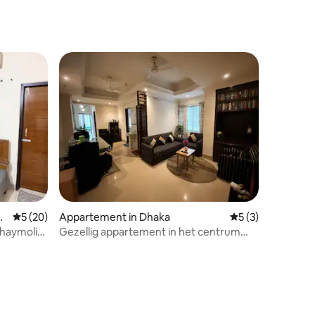
recensies
p
Gemiddelde beoordeling van 5 uit 5, 20 recensies
5 (20)
Appartement in Dhaka
Gemiddelde beoord
5 (3)
Shaymoli
Gezellig appartement in het centrum
van Dhaka | Naya Paltan | Wifi + airco