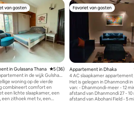
iet van gasten
Favoriet van gasten
iet van gasten
Favoriet van gasten
ent in Gulasana Thana
Gemiddelde beoordeling van 5 uit 5, 36 r
5 (36)
Appartement in Dhaka
partement in de wijk Gulshan-
4 AC slaapkamer appartement 
Dhanmondi
llige woning op de vierde
Het is gelegen in Dhanmondi in
g combineert comfort en
van: - Dhanmondi-meer - 12 minuten
 een lichte slaapkamer, een
afstand van Dhanmondi 27 - 10
 een zithoek met tv, een
afstand van Abohani Field - 5 
imte, een werkplek en een
afstand van Labaid Hospital - 2
De keuken is voorzien van een
afstand van het populaire zieke
 oven en HI-TECH waterfilter
minuut afstand van Shimanto Squ
oudig wonen. Essentiële
appartement heeft de volgen
gen zoals geiser, wifi en
faciliteiten: - 4 slaapkamers met
g van 4,78 uit 5, 32 recensies
ioning in zowel de slaapkamer
airconditioning - 3 toiletten -