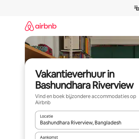
Ga
direct
naar
inhoud
Vakantieverhuur in
Bashundhara Riverview
Vind en boek bijzondere accommodaties op
Airbnb
Locatie
Wanneer er suggesties beschikbaar zijn, maak je 
Aankomst