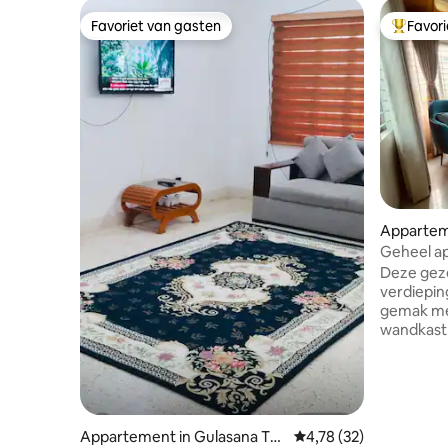
Favoriet van gasten
Favor
Favoriet van gasten
Topfavor
Appartem
Geheel ap
1
Deze geze
verdiepin
gemak met
wandkast,
gebedsru
eethoek. 
koelkast,
voor eenv
voorzienin
Appartement in Gulasana Th
Gemiddelde beoordelin
4,78 (32)
aircondit