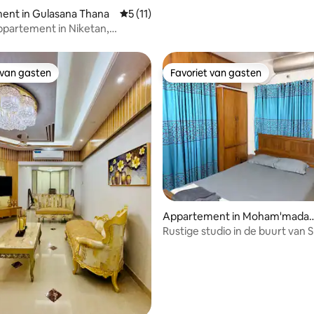
ent in Gulasana Thana
Gemiddelde beoordeling van 5 uit 5, 11 
5 (11)
ppartement in Niketan,
1
 van gasten
Favoriet van gasten
 van gasten
Favoriet van gasten
 van 4,98 uit 5, 56 recensies
Appartement in Moham'mada
ura Thana
Rustige studio in de buurt van 
(gehele appartement)