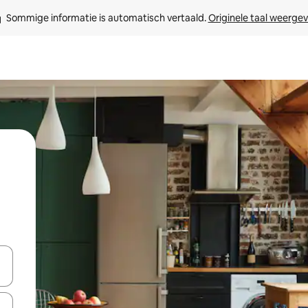
Sommige informatie is automatisch vertaald. 
Originele taal weerge
een keuze met je de pijltjestoetsen omhoog en omlaag, óf door te tik