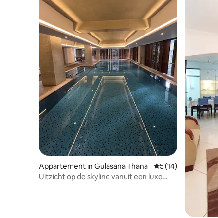
Appartement in Gulasana Thana
Gemiddelde beoorde
5 (14)
Uitzicht op de skyline vanuit een luxe
hoogbouw in Gulshan 2