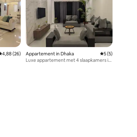
Gemiddelde beoordeling van 4,88 uit 5, 26 recensies
4,88 (26)
Appartement in Dhaka
Gemiddelde beoord
5 (5)
Luxe appartement met 4 slaapkamers in
Bashundhara R/A