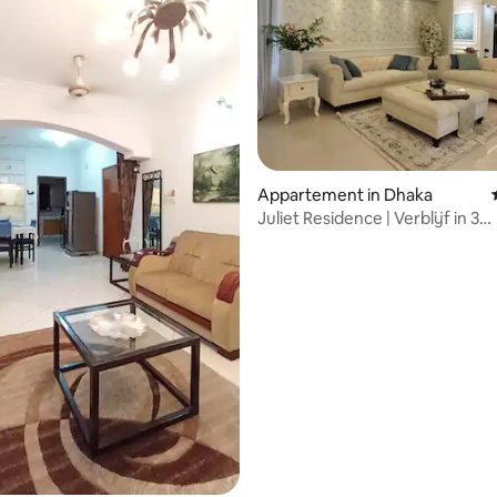
Appartement in Dhaka
Juliet Residence | Verblijf in 3
slaapkamers
ling van 5 uit 5, 14 recensies