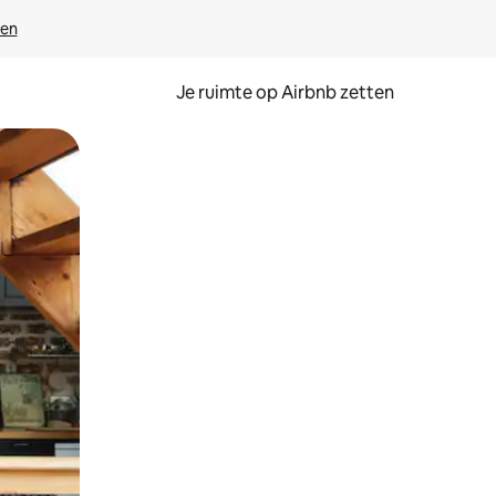
ven
Je ruimte op Airbnb zetten
ken of swipen.