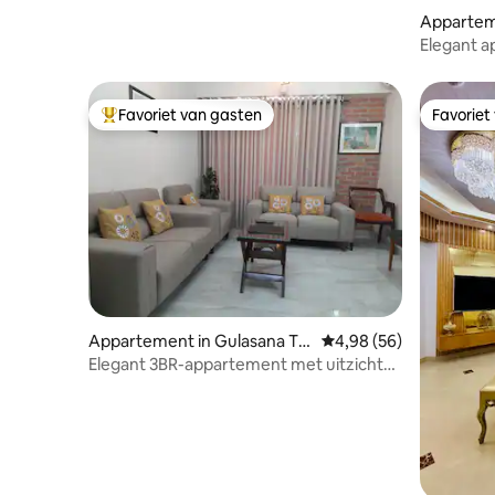
Appartem
Elegant a
Gulshan-
Favoriet van gasten
Favoriet
Topfavoriet van gasten
Favoriet
Appartement in Gulasana Th
Gemiddelde beoordeling
4,98 (56)
ana
Elegant 3BR-appartement met uitzicht
op Banani – Geweldige locatie