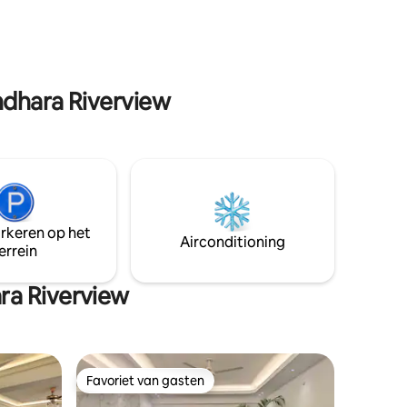
toegang tot lokale restaurants, parken
en markten. Snel wifi, kantoor,
Dakterras, Fitnessruimte, Garage,
Uitgeruste keuken, Airconditioning,
Chef-kok/ dienstmeid op aanvraag,
gestaan -
ndhara Riverview
Generator, 24/7 café in de buurt
arkeren op het
Airconditioning
errein
ra Riverview
Favoriet van gasten
Favoriet van gasten