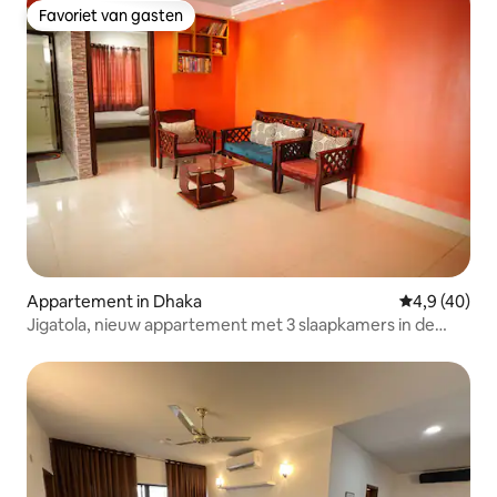
Favoriet van gasten
Favoriet van gasten
Appartement in Dhaka
Gemiddelde b
4,9 (40)
Jigatola, nieuw appartement met 3 slaapkamers in de
buurt van Dhanmondi | 3 airconditionings, ligbad