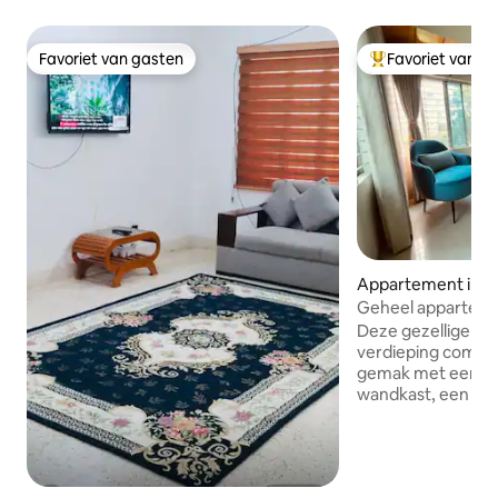
Favoriet van gasten
Favoriet van g
Favoriet van gasten
Topfavoriet van 
Appartement in D
Geheel appartemen
1
Deze gezellige wo
verdieping combi
gemak met een lic
wandkast, een zit
gebedsruimte, ee
eethoek. De keuke
koelkast, oven en
voor eenvoudig wo