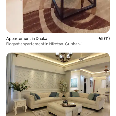
Appartement in Dhaka
Gemiddeld
5 (11)
Elegant appartement in Niketan, Gulshan-1