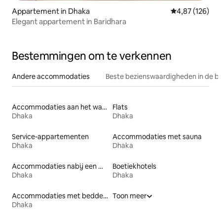
Appartement in Dhaka
Gemiddelde beo
4,87 (126)
Elegant appartement in Baridhara
Bestemmingen om te verkennen
Andere accommodaties
Beste bezienswaardigheden in de b
Accommodaties aan het water
Flats
Dhaka
Dhaka
Service-appartementen
Accommodaties met sauna
Dhaka
Dhaka
Accommodaties nabij een meer
Boetiekhotels
Dhaka
Dhaka
Accommodaties met bedden op toegankelijke hoogte
Toon meer
Dhaka