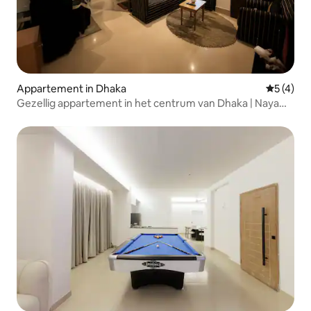
Appartement in Dhaka
Gemiddeld
5 (4)
Gezellig appartement in het centrum van Dhaka | Naya
Paltan | Wifi + airco