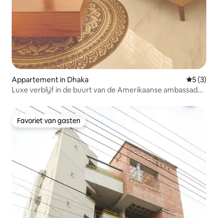
Appartement in Dhaka
Gemiddeld
5 (3)
Luxe verblijf in de buurt van de Amerikaanse ambassade |
Zwembad | Snelle wifi
Favoriet van gasten
Favoriet van gasten