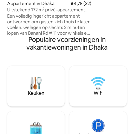
voorzieningen zoal
Appartement in Dhaka
Gemiddelde beoordeling van 4,7
4,78 (32)
airconditioning in
Uitstekend 172 m² privé-appartement
als de woonkamer
@Banani
Een volledig ingericht appartement
Gelegen naast de
ontworpen om gasten zich thuis te laten
outlet en op loop
voelen. Gelegen op slechts 2 minuten
levensmiddelenwin
lopen van Banani Rd # 11 voor winkels en
voor rustig lezen,
Populaire voorzieningen in
eetgelegenheden. Ook 5 minuten naar
gewoon ontspann
Banani Super Market, moskee,
vakantiewoningen in Dhaka
twee p
restaurants, supermarkt, enz. We zijn
omgeven door Gulshan, Baridhara, de
internationale luchthaven en de nieuw
gebouwde verhoogde snelweg -
waardoor het erg handig is voor een
gast om te verhuizen voor dagelijkse
benodigdheden. Ons appartement op
de 4e verdieping is zonder LIFT, maar de
Keuken
Wifi
trap is breed en comfortabel. Dit is een
volledig privé-appartement zonder te
delen.