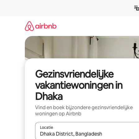
Ga
direct
naar
inhoud
Gezinsvriendelijke
vakantiewoningen in
Dhaka
Vind en boek bijzondere gezinsvriendelijke
woningen op Airbnb
Locatie
Wanneer er suggesties beschikbaar zijn, maak je 