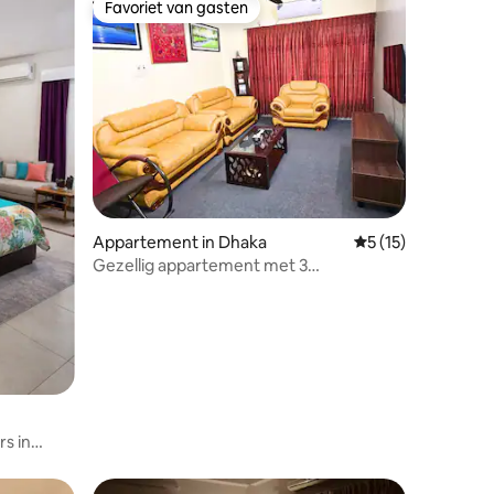
Favoriet van gasten
Favoriet van gasten
ecensies
Appartement in Dhaka
Gemiddelde beoorde
5 (15)
Gezellig appartement met 3
slaapkamers in het chique Niketan,
Gulshan
s in