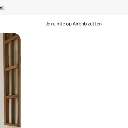
ven
Je ruimte op Airbnb zetten
ken of swipen.