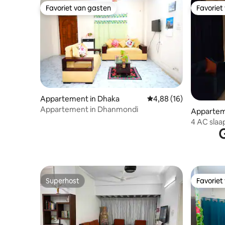
Favoriet van gasten
Favoriet
Favoriet van gasten
Favoriet
Appartement in Dhaka
Gemiddelde beoordeling
4,88 (16)
Appartement in Dhanmondi
Appartem
4 AC sla
G
Dhanmon
Superhost
Favoriet
Superhost
Favoriet