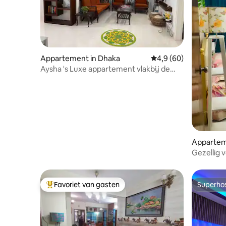
Appartement in Dhaka
Gemiddelde beoordelin
4,9 (60)
Aysha 's Luxe appartement vlakbij de
luchthaven in Uttara
Appartem
Gezellig v
slaapkam
Favoriet van gasten
Superho
Topfavoriet van gasten
Superho