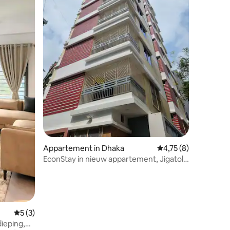
recensies
Appartement in Dhaka
Gemiddelde beoordeli
4,75 (8)
EconStay in nieuw appartement, Jigatola
Dhanmondi, Dhaka, BD
Gemiddelde beoordeling van 5 uit 5, 3 recensies
5 (3)
ieping,