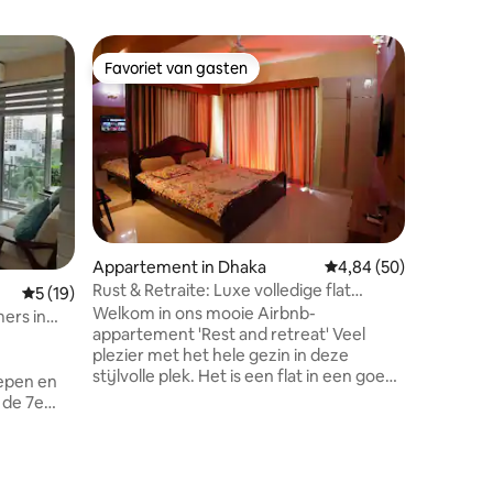
Appartem
Favoriet van gasten
Favorie
Favoriet van gasten
Favorie
Luxe app
Maak opn
in deze g
het vlieg
Boodscha
enkele m
ingericht
huis. Apa
elektris
Appartement in Dhaka
Gemiddelde beoordelin
4,84 (50)
apparatuu
Rust & Retraite: Luxe volledige flat
Gemiddelde beoordeling van 5 uit 5, 19 recensies
5 (19)
enorme co
(2BHK) appartement
Welkom in ons mooie Airbnb-
6 airco, 
ers in
appartement 'Rest and retreat' Veel
batterij 
plezier met het hele gezin in deze
afdekken
stijlvolle plek. Het is een flat in een goed
echt hou
oepen en
onderhouden condo, mooi ingericht, 24
houten m
 de 7e
uur beveiligingssysteem en op een
uitzicht,
centrale plaats van Mirpur en in de buurt
van de luchthaven. 2 slaapkamers, een
eetkamer en tekening cum woonkamer,
en van