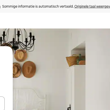
Sommige informatie is automatisch vertaald. 
Originele taal weerge
een keuze met je de pijltjestoetsen omhoog en omlaag, óf door te tik