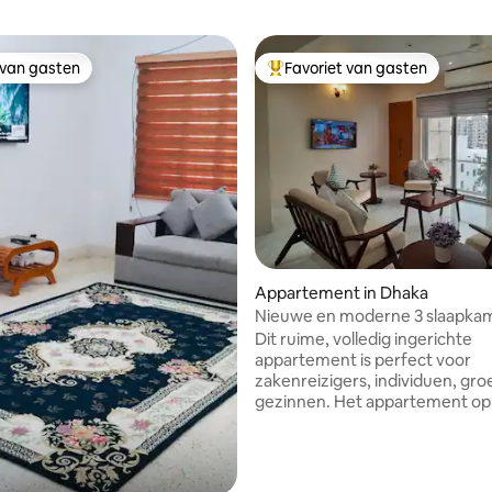
 van gasten
Favoriet van gasten
 van gasten
Topfavoriet van gasten
ng van 4,9 uit 5, 40 recensies
Appartement in Dhaka
Nieuwe en moderne 3 slaapkam
het hart van Banani/Gulshan
Dit ruime, volledig ingerichte
appartement is perfect voor
zakenreizigers, individuen, gr
gezinnen. Het appartement op
verdieping heeft 4 balkons, vrij 
een open indeling en moderne
voorzieningen. Banani ligt op 20 minuten
van de internationale luchthav