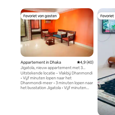
Favoriet van gasten
Favoriet
Favoriet van gasten
Favoriet
Appartement in Dhaka
Gemiddelde beoordeli
4,9 (40)
Jigatola, nieuw appartement met 3
slaapkamers in de buurt van Dhanmondi |
Uitstekende locatie – Vlakbij Dhanmondi
3 airconditionings, ligbad
• Vijf minuten lopen naar het
Dhanmondi-meer • 3 minuten lopen naar
het busstation Jigatola • Vijf minuten
lopen naar het winkelcomplex Rifle
Square Jigatola — Volledig
gemeubileerd, 1300 vierkante voet.
Appartement met 3 slaapkamers, 3
airco's, 2,5 badkamers (badkuip), geiser,