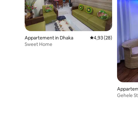
Appartement in Dhaka
Gemiddelde beoordeling
4,93 (28)
Sweet Home
Appartem
Gehele S