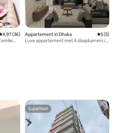
Gemiddelde beoordeling van 4,97 uit 5, 36 recensies
4,97 (36)
Appartement in Dhaka
Gemiddelde beoord
5 (5)
familie
Luxe appartement met 4 slaapkamers in
Bashundhara R/A
ecensies
Superhost
Superhost