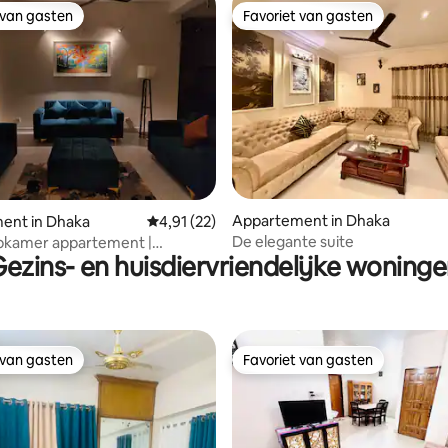
 van gasten
Favoriet van gasten
 van gasten
Favoriet van gasten
 van 4,88 uit 5, 16 recensies
Appartement in Dhaka
ent in Dhaka
Gemiddelde beoordeling van 4,91 uit 5, 22 r
4,91 (22)
De elegante suite
apkamer appartement |
ezins- en huisdiervriendelijke woning
di
 van gasten
Favoriet van gasten
 van gasten
Favoriet van gasten