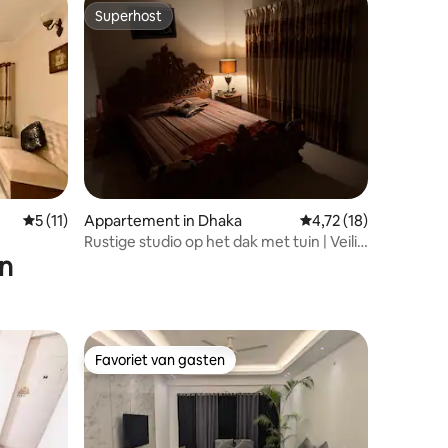
Superhost
Superhost
Gemiddelde beoordeling van 5 uit 5, 11 recensies
5 (11)
Appartement in Dhaka
Gemiddelde beoordelin
4,72 (18)
ecensies
Rustige studio op het dak met tuin | Veilig
en
en stil
Favoriet van gasten
Favoriet van gasten