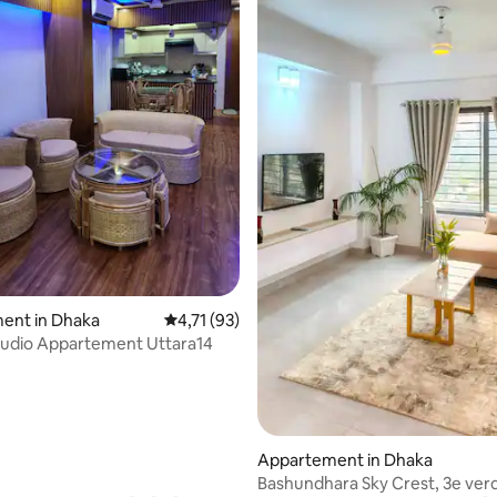
 van 4,93 uit 5, 28 recensies
ent in Dhaka
Gemiddelde beoordeling van 4,71 uit 5, 93 
4,71 (93)
tudio Appartement Uttara14
Appartement in Dhaka
Bashundhara Sky Crest, 3e verd