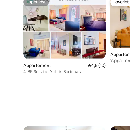
Superhost
Favoriet
Superhost
Favoriet
Appartem
‘Appartem
Appartement
Gemiddelde beoordeli
4,6 (10)
golfbaan 
4-BR Service Apt. in Baridhara