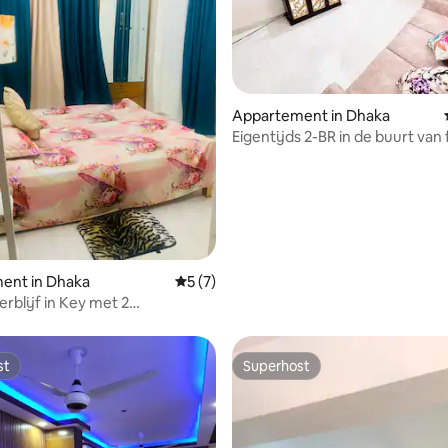
g van 4,9 uit 5, 60 recensies
Appartement in Dhaka
Eigentijds 2-BR in de buurt van 
mart 3 minuten lopen
ent in Dhaka
Gemiddelde beoordeling van 5 uit 5, 7 r
5 (7)
erblijf in Key met 2
ers/hal/keuken
st
Superhost
st
Superhost