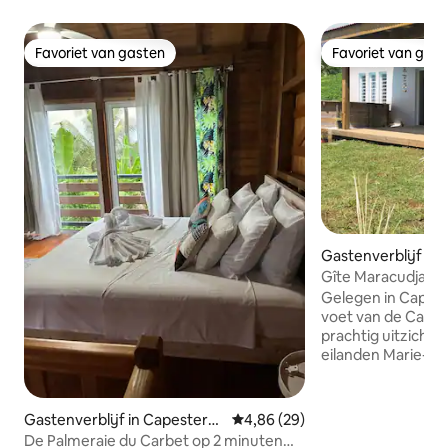
Favoriet van gasten
Favoriet van gas
Favoriet van gasten
Favoriet van gas
Gastenverblijf in
-Belle-Eau
Gîte Maracudja me
Gelegen in Capest
voet van de Carbe
prachtig uitzicht 
eilanden Marie-Ga
eilanden Heiligen, 
verwelkomen je i
rustige omgeving. Het huisje Maracudj
Gastenverblijf in Capesterre
Gemiddelde beoordeling van 4,8
4,86 (29)
biedt volledig van 
-Belle-Eau
De Palmeraie du Carbet op 2 minuten