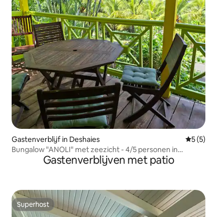
Gastenverblijf in Deshaies
Gemiddeld
5 (5)
Bungalow "ANOLI" met zeezicht - 4/5 personen in
Gastenverblijven met patio
Deshaies
Superhost
Superhost