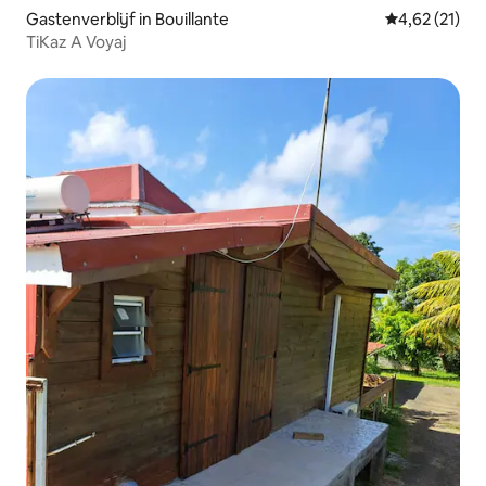
Gastenverblijf in Bouillante
Gemiddelde be
4,62 (21)
TiKaz A Voyaj