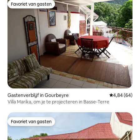
Favoriet van gasten
Favoriet van gasten
Gastenverblijf in Gourbeyre
Gemiddelde be
4,84 (64)
Villa Marika, om je te projecteren in Basse-Terre
Favoriet van gasten
Favoriet van gasten