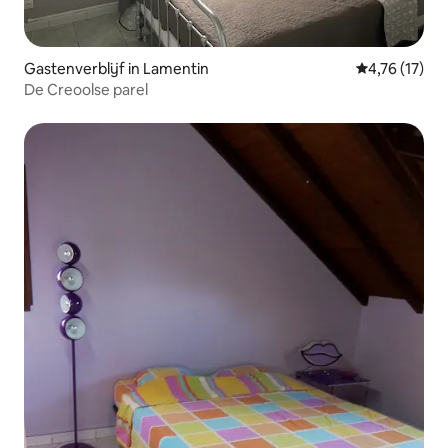
Gastenverblijf in Lamentin
Gemiddelde be
4,76 (17)
De Creoolse parel