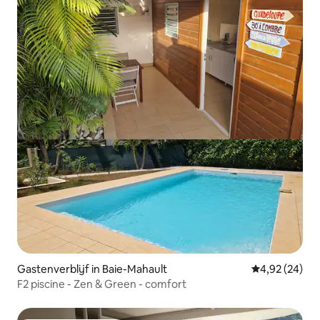
Gastenverblijf in Baie-Mahault
Gemiddelde be
4,92 (24)
F2 piscine - Zen & Green - comfort