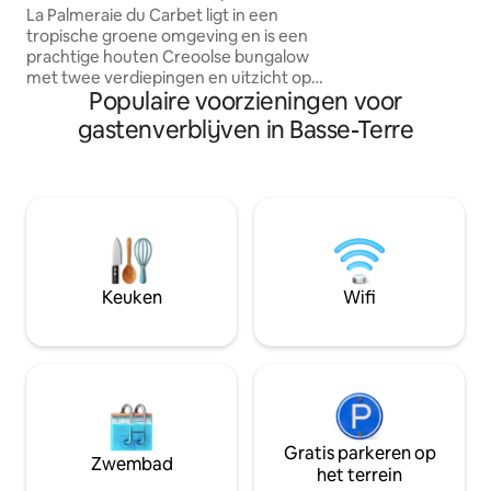
voorziene accomm
van de 3e waterval.
La Palmeraie du Carbet ligt in een
kookgelegenheid, te
tropische groene omgeving en is een
gratis privéparke
prachtige houten Creoolse bungalow
eigen ingang. Ge
met twee verdiepingen en uitzicht op
bezienswaardighei
Populaire voorzieningen voor
zee. Deze accommodatie ligt op 2-3
Bakkerij/Pizzeria
minuten van de majestueuze 3e Chute
gastenverblijven in Basse-Terre
Saintes pier.
du Carbet, de rivieren Routhier en Fond
Cacao, en is de ideale uitvalsbasis om het
zuiden van Basse-Terre te verkennen.
Paisible verleidt met zijn natuurlijke,
zachte en exotische sfeer. De Palmeraie
du Carbet is een bevoorrecht
toevluchtsoord tussen zee, berg en bos.
Ideaal om tot rust te komen.
Keuken
Wifi
Gratis parkeren op
Zwembad
het terrein