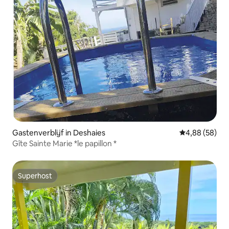
Gastenverblijf in Deshaies
Gemiddelde be
4,88 (58)
Gîte Sainte Marie *le papillon *
Superhost
Superhost