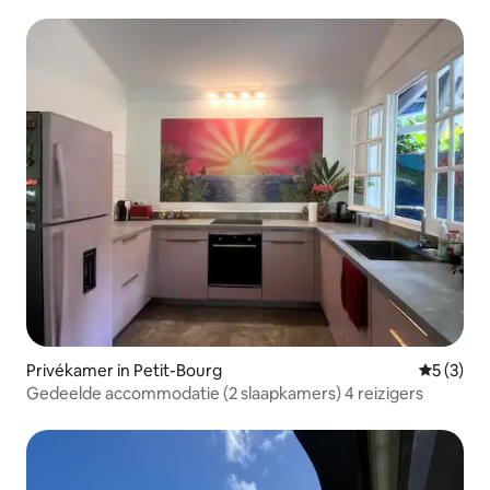
Privékamer in Petit-Bourg
Gemiddeld
5 (3)
Gedeelde accommodatie (2 slaapkamers) 4 reizigers