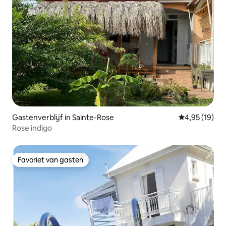
Gastenverblijf in Sainte-Rose
Gemiddelde be
4,95 (19)
Rose indigo
Favoriet van gasten
Favoriet van gasten