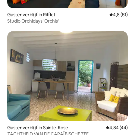
Gastenverblijf in Rifflet
Gemiddelde b
4,8 (51)
Studio Orchidays 'Orchis'
Gastenverblijf in Sainte-Rose
Gemiddelde be
4,84 (44)
ZACHTHEID VAN DE CARAÏBISCHE ZEE