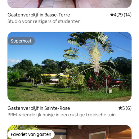
Gastenverblijf in Basse-Terre
Gemiddelde be
4,79 (14)
Studio voor reizigers of studenten
Superhost
Superhost
Gastenverblijf in Sainte-Rose
Gemiddeld
5 (6)
PRM-vriendelijk huisje in een rustige tropische tuin
Favoriet van gasten
Favoriet van gasten