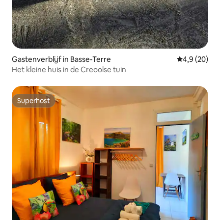
Gastenverblijf in Basse-Terre
Gemiddelde b
4,9 (20)
Het kleine huis in de Creoolse tuin
Superhost
Superhost