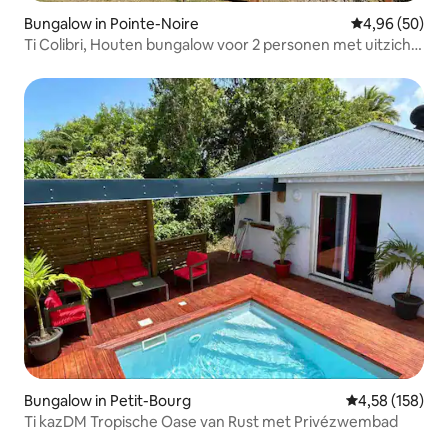
Bungalow in Pointe-Noire
Gemiddelde be
4,96 (50)
Ti Colibri, Houten bungalow voor 2 personen met uitzicht
op zee
Bungalow in Petit-Bourg
Gemiddelde beo
4,58 (158)
Ti kazDM Tropische Oase van Rust met Privézwembad