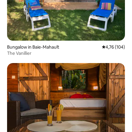
Bungalow in Baie-Mahault
Gemiddelde beo
4,76 (104)
The Vanillier