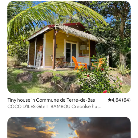
Tiny house in Commune de Terre-de-Bas
Gemiddelde be
4,64 (64)
COCO D'ILES GiteTI BAMBOU Creoolse hut
geclassificeerd 3***