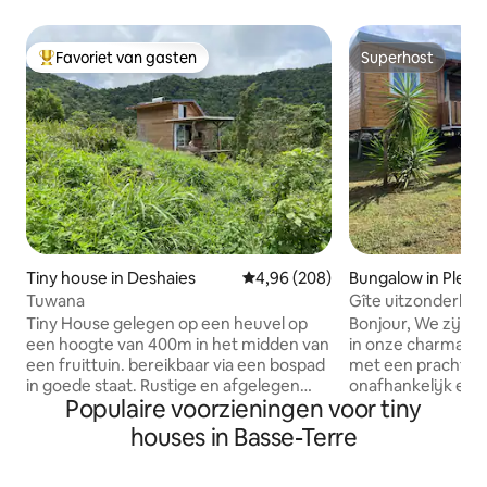
Favoriet van gasten
Superhost
Topfavoriet van gasten
Superhost
Tiny house in Deshaies
Gemiddelde beoordeling van 4,96
4,96 (208)
Bungalow in Pless
Tuwana
Gîte uitzonderlijk
Tiny House gelegen op een heuvel op
Bonjour, We zijn blij om u te ontvangen
een hoogte van 400m in het midden van
in onze charmant
een fruittuin. bereikbaar via een bospad
met een prachtig u
in goede staat. Rustige en afgelegen
onafhankelijk en 
Populaire voorzieningen voor tiny
plek tussen de zee en de berg met een
airconditioning ge
dominant uitzicht. Natuurlijk frisse en
NOGENT ten noord
houses in Basse-Terre
luchtige accommodatie zonder
tussen DESHAIES e
muggen. Ecologische accommodatie.
uitzicht op de Carib