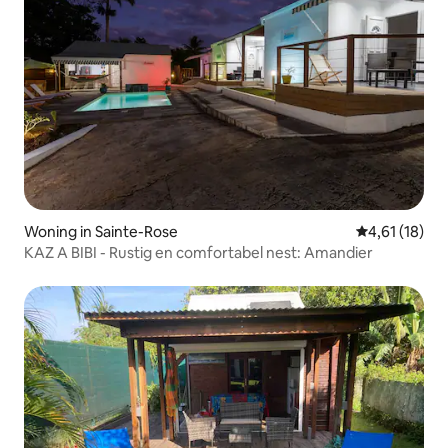
Woning in Sainte-Rose
Gemiddelde be
4,61 (18)
KAZ A BIBI - Rustig en comfortabel nest: Amandier