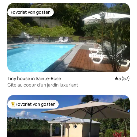
Favoriet van gasten
Favoriet van gasten
Tiny house in Sainte-Rose
Gemiddelde
5 (57)
Gîte au coeur d'un jardin luxuriant
Favoriet van gasten
Topfavoriet van gasten