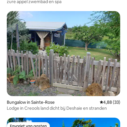
zure appel zwembad en spa
Bungalow in Sainte-Rose
Gemiddelde be
4,88 (33)
Lodge in Creools land dicht bij Deshaie en stranden
Favoriet van gasten