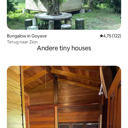
Bungalow in Goyave
Gemiddelde beo
4,75 (122)
Terug naar Zion
Andere tiny houses