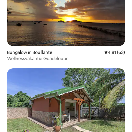
Bungalow in Bouillante
Gemiddelde be
4,81 (63)
Wellnessvakantie Guadeloupe