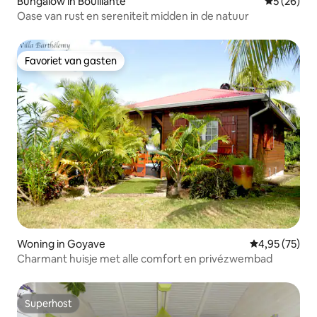
Bungalow in Bouillante
Gemiddelde
5 (26)
Oase van rust en sereniteit midden in de natuur
Favoriet van gasten
Favoriet van gasten
Woning in Goyave
Gemiddelde be
4,95 (75)
Charmant huisje met alle comfort en privézwembad
Superhost
Superhost