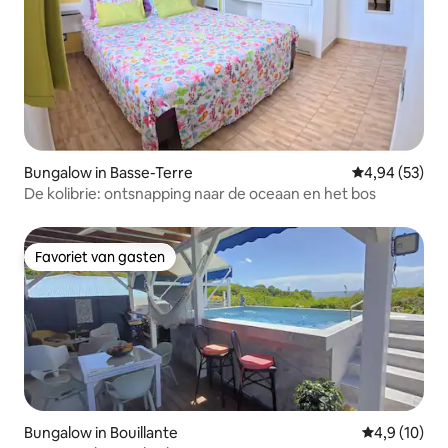
Bungalow in Basse-Terre
Gemiddelde be
4,94 (53)
De kolibrie: ontsnapping naar de oceaan en het bos
Favoriet van gasten
Favoriet van gasten
Bungalow in Bouillante
Gemiddelde b
4,9 (10)