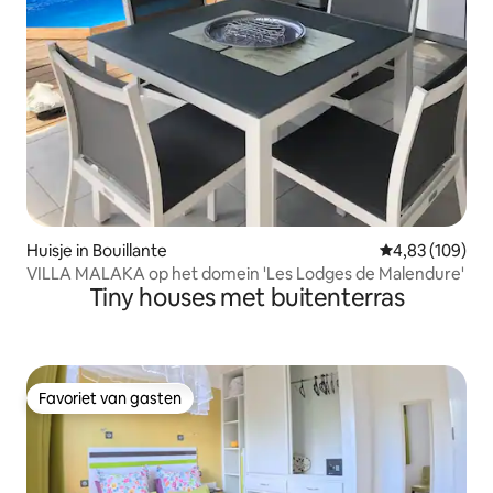
Huisje in Bouillante
Gemiddelde beo
4,83 (109)
VILLA MALAKA op het domein 'Les Lodges de Malendure'
Tiny houses met buitenterras
Favoriet van gasten
Favoriet van gasten