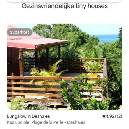
Gezinsvriendelijke tiny houses
Superhost
Superhost
Bungalow in Deshaies
Gemiddelde be
4,92 (12)
Kaz Luciole, Plage de la Perle - Deshaies