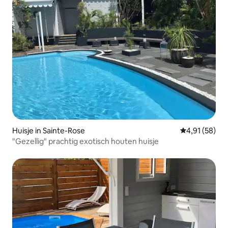
Huisje in Sainte-Rose
Gemiddelde be
4,91 (58)
"Gezellig" prachtig exotisch houten huisje