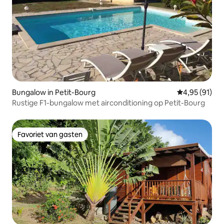
Bungalow in Petit-Bourg
Gemiddelde be
4,95 (91)
Rustige F1-bungalow met airconditioning op Petit-Bourg
Favoriet van gasten
Favoriet van gasten