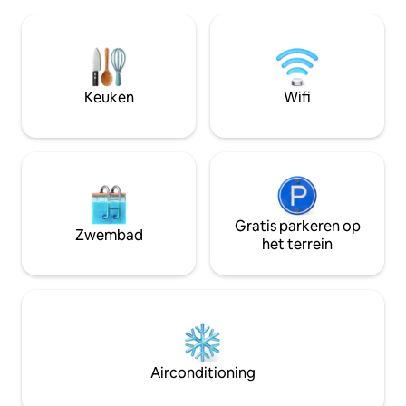
Gelegen op 10 minuten van Leroux
privéspa verwelko
Beach 20 minuten naar Malendure
moment van ontsp
Beach 20 minuten naar Grande Anse
op de zee en de 
Beach Geschikt voor mensen die de
vermenigvuldigers de tuin 
verbinding willen verbreken, rusten of
parkeerplaats voll
tot rust willen komen.
privé en exclusief 
Keuken
Wifi
Gratis parkeren op
Zwembad
het terrein
Airconditioning