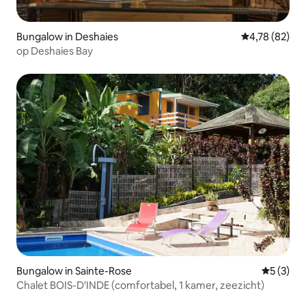
Bungalow in Deshaies
Gemiddelde be
4,78 (82)
op Deshaies Bay
Bungalow in Sainte-Rose
Gemiddeld
5 (3)
Chalet BOIS-D'INDE (comfortabel, 1 kamer, zeezicht)