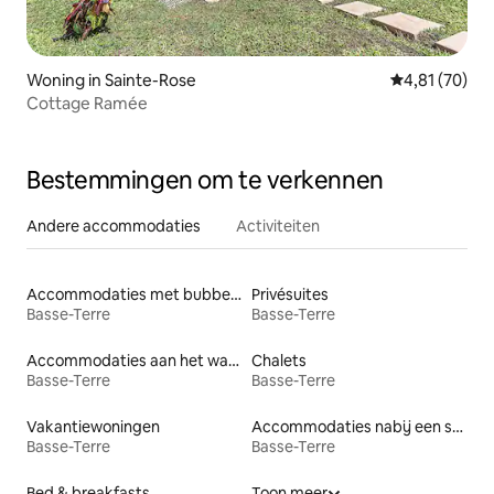
Woning in Sainte-Rose
Gemiddelde be
4,81 (70)
Cottage Ramée
Bestemmingen om te verkennen
Andere accommodaties
Activiteiten
Accommodaties met bubbelbad
Privésuites
Basse-Terre
Basse-Terre
Accommodaties aan het water
Chalets
Basse-Terre
Basse-Terre
Vakantiewoningen
Accommodaties nabij een strand
Basse-Terre
Basse-Terre
Bed & breakfasts
Toon meer