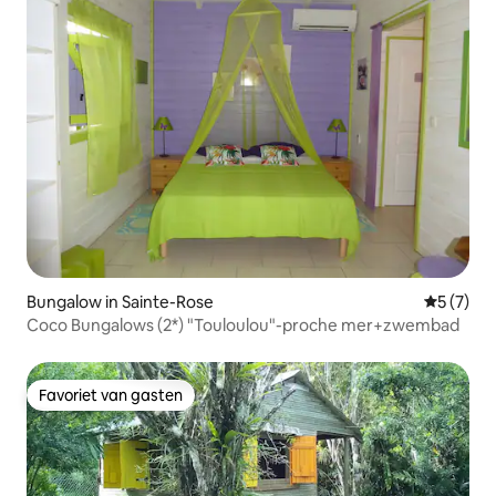
Bungalow in Sainte-Rose
Gemiddeld
5 (7)
Coco Bungalows (2*) "Touloulou"-proche mer+zwembad
Favoriet van gasten
Favoriet van gasten