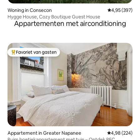
Woning in Consecon
Gemiddelde beo
4,95 (397)
Hygge House, Cozy Boutique Guest House
Appartementen met airconditioning
Favoriet van gasten
Topfavoriet van gasten
Appartement in Greater Napanee
Gemiddelde beo
4,98 (224)
Ruim boetiekappartement met tuin – Ontdek PEC