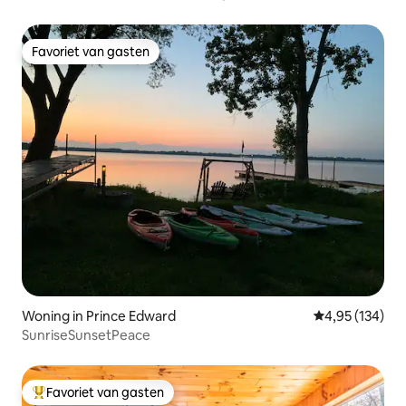
Favoriet van gasten
Favoriet van gasten
Woning in Prince Edward
Gemiddelde beo
4,95 (134)
SunriseSunsetPeace
Favoriet van gasten
Topfavoriet van gasten