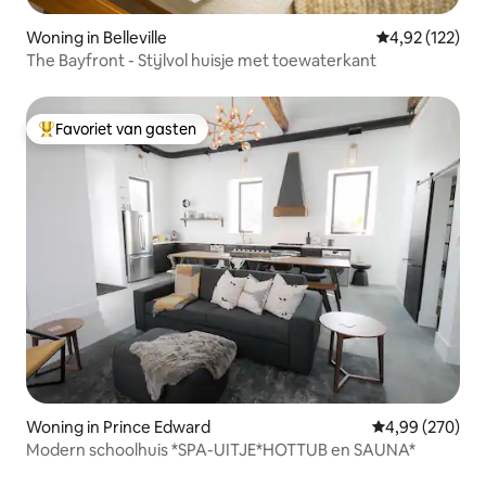
Woning in Belleville
Gemiddelde beo
4,92 (122)
The Bayfront - Stijlvol huisje met toewaterkant
Favoriet van gasten
Topfavoriet van gasten
Woning in Prince Edward
Gemiddelde beo
4,99 (270)
Modern schoolhuis *SPA-UITJE*HOTTUB en SAUNA*