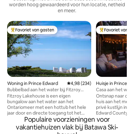
worden hoog gewaardeerd voor hun locatie, netheid
en meer.
Favoriet van gasten
Favoriet van g
Topfavoriet van gasten
Topfavoriet van 
Woning in Prince Edward
Gemiddelde beoordeling van 4,98
4,98 (234)
Huisje in Prince E
Bubbelbad aan het water bij Fitzroy
Casa aan het wate
Lakehouse
SAUNA en BUBBE
Fitzroy Lakehouse is een eigen
Ontsnap naar dit 
bungalow aan het water aan het
huis aan het meer
Ontariomeer met een hottub het hele
privé kustlijn in h
jaar door en directe toegang tot het
Edward County. G
Populaire voorzieningen voor
water. Geniet van uitzicht op het meer
panoramische saun
vanuit de grote woonkamer en de grote
buitendouche. Di
vakantiehuizen vlak bij Batawa Ski-
slaapkamer, plus een 60 meter lang
toevluchtsoord is 