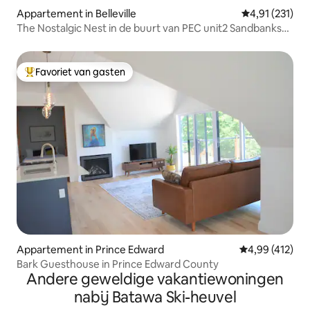
Appartement in Belleville
Gemiddelde beo
4,91 (231)
The Nostalgic Nest in de buurt van PEC unit2 Sandbanks
Pas
Favoriet van gasten
Topfavoriet van gasten
Appartement in Prince Edward
Gemiddelde beo
4,99 (412)
Bark Guesthouse in Prince Edward County
Andere geweldige vakantiewoningen
nabij Batawa Ski-heuvel