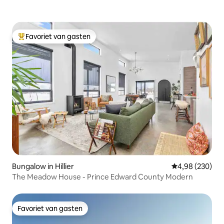
Favoriet van gasten
Topfavoriet van gasten
Bungalow in Hillier
Gemiddelde beo
4,98 (230)
The Meadow House - Prince Edward County Modern
Favoriet van gasten
Favoriet van gasten