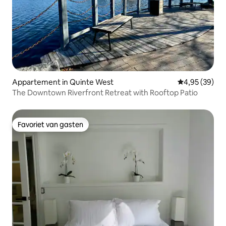
Appartement in Quinte West
Gemiddelde be
4,95 (39)
The Downtown Riverfront Retreat with Rooftop Patio
Favoriet van gasten
Favoriet van gasten