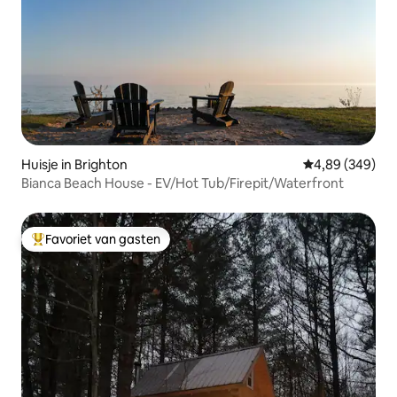
Huisje in Brighton
Gemiddelde beo
4,89 (349)
Bianca Beach House - EV/Hot Tub/Firepit/Waterfront
Favoriet van gasten
Topfavoriet van gasten