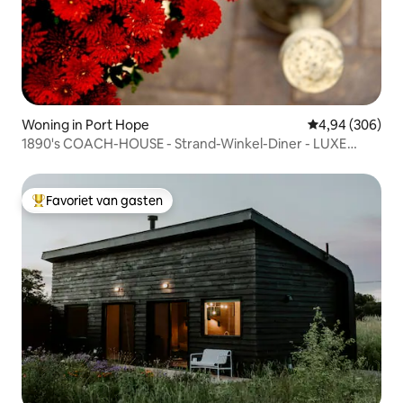
Woning in Port Hope
Gemiddelde beo
4,94 (306)
1890's COACH-HOUSE - Strand-Winkel-Diner - LUXE
verblijf
Favoriet van gasten
Topfavoriet van gasten