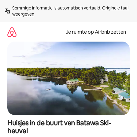
Ga
Sommige informatie is automatisch vertaald. 
Originele taal 
direct
weergeven
naar
inhoud
Je ruimte op Airbnb zetten
Huisjes in de buurt van Batawa Ski-
heuvel