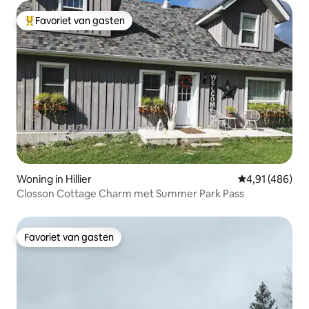
Favoriet van gasten
Topfavoriet van gasten
Woning in Hillier
Gemiddelde beo
4,91 (486)
Closson Cottage Charm met Summer Park Pass
Favoriet van gasten
Favoriet van gasten