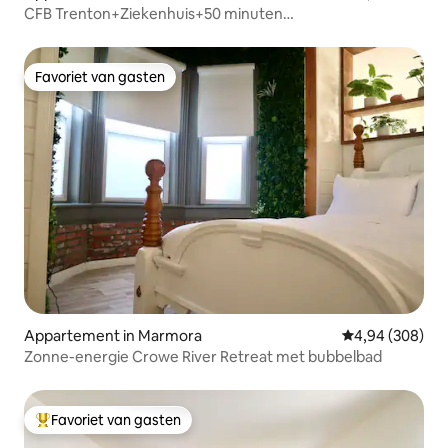
CFB Trenton+Ziekenhuis+50 minuten
SandbanksBeach+Marina
Favoriet van gasten
Favoriet van gasten
Appartement in Marmora
Gemiddelde beo
4,94 (308)
Zonne-energie Crowe River Retreat met bubbelbad
Favoriet van gasten
Topfavoriet van gasten