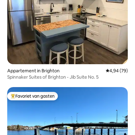
Appartement in Brighton
Gemiddelde be
4,94 (79)
Spinnaker Suites of Brighton - Jib Suite No. 5
Favoriet van gasten
Topfavoriet van gasten