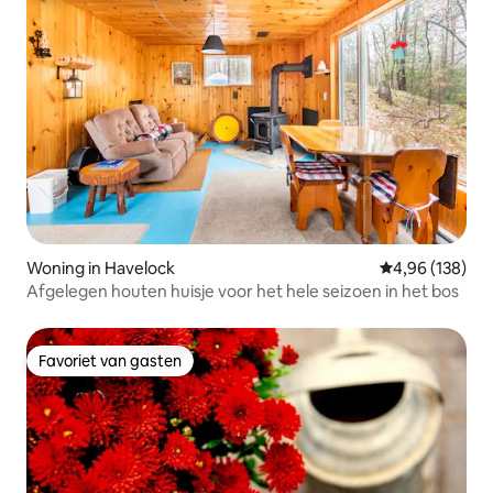
Woning in Havelock
Gemiddelde beo
4,96 (138)
Afgelegen houten huisje voor het hele seizoen in het bos
Favoriet van gasten
Favoriet van gasten