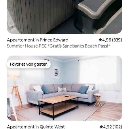
Appartement in Prince Edward
Gemiddelde beo
4,96 (339)
Summer House PEC *Gratis Sandbanks Beach Pass!*
Favoriet van gasten
Favoriet van gasten
Appartement in Quinte West
Gemiddelde beo
4,92 (102)