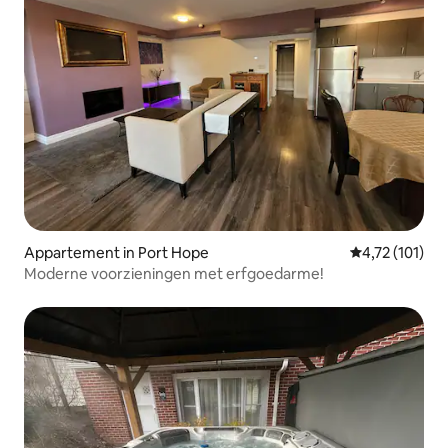
Appartement in Port Hope
Gemiddelde beo
4,72 (101)
Moderne voorzieningen met erfgoedarme!