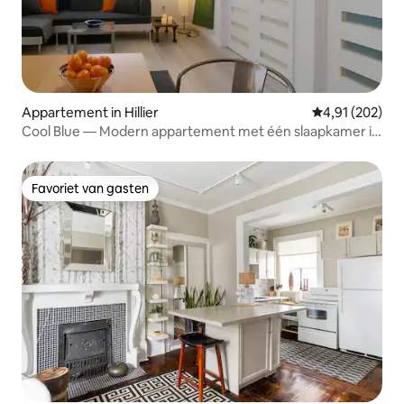
Appartement in Hillier
Gemiddelde beo
4,91 (202)
Cool Blue — Modern appartement met één slaapkamer in
PEC
Favoriet van gasten
Favoriet van gasten