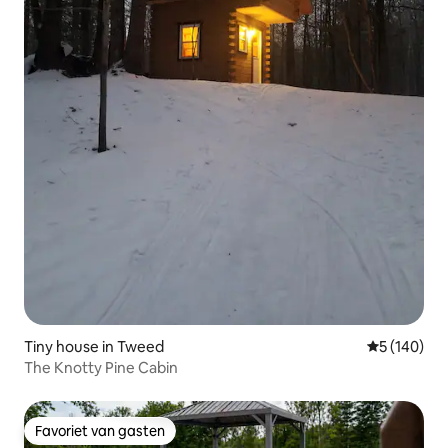
Tiny house in Tweed
Gemiddelde 
5 (140)
The Knotty Pine Cabin
Favoriet van gasten
Favoriet van gasten