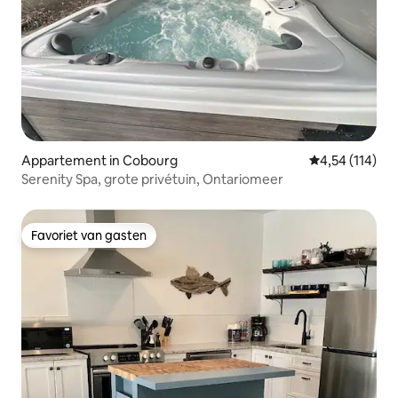
Appartement in Cobourg
Gemiddelde beo
4,54 (114)
Serenity Spa, grote privétuin, Ontariomeer
Favoriet van gasten
Favoriet van gasten