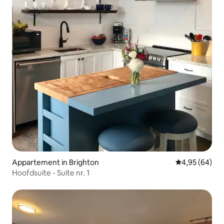
Appartement in Brighton
Gemiddelde be
4,95 (64)
Hoofdsuite - Suite nr. 1