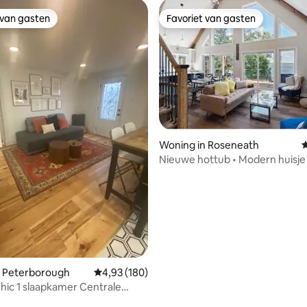
 van gasten
Favoriet van gasten
 van gasten
Favoriet van gasten
van 4,92 uit 5, 269 recensies
Woning in Roseneath
G
Nieuwe hottub • Modern huisje
meer
n Peterborough
Gemiddelde beoordeling van 4,93 uit 5, 180 r
4,93 (180)
ic 1 slaapkamer Centrale