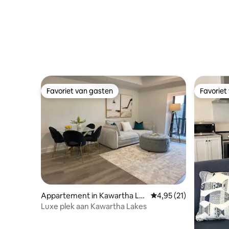
Condo Escape
Favoriet van gasten
Favoriet
Favoriet van gasten
Favoriet
Appartement in Kawartha La
Gemiddelde beoordelin
4,95 (21)
kes
Luxe plek aan Kawartha Lakes