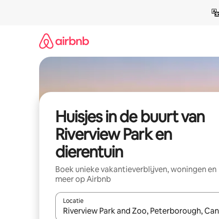
Ga
direct
naar
inhoud
Huisjes in de buurt van
Riverview Park en
dierentuin
Boek unieke vakantieverblijven, woningen en
meer op Airbnb
Locatie
Wanneer er suggesties beschikbaar zijn, maak je 