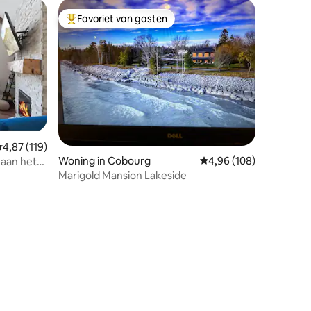
Favoriet van gasten
Topfavoriet van gasten
emiddelde beoordeling van 4,87 uit 5, 119 recensies
4,87 (119)
Woning in Cobourg
Gemiddelde beoordeling
4,96 (108)
 aan het
Marigold Mansion Lakeside
ecensies