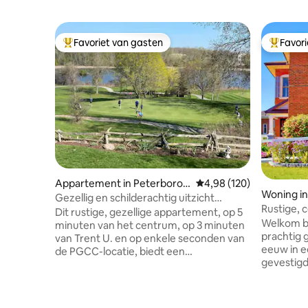
Favoriet van gasten
Favor
Topfavoriet van gasten
Topfavor
Appartement in Peterborou
Gemiddelde beoordeling 
4,98 (120)
Woning i
gh
Gezellig en schilderachtig uitzicht
Rustige, 
privégolfbaan en waterweg
Dit rustige, gezellige appartement, op 5
6 | Parkee
Welkom bi
minuten van het centrum, op 3 minuten
prachtig 
van Trent U. en op enkele seconden van
eeuw in e
de PGCC-locatie, biedt een
gevestigd
adembenemend uitzicht op de golfbaan
rijden va
en de waterweg. De volledig ingerichte
waterkant
woonkamer met open haard komt uit op
Peterborough. Jullie h
een patio met uitzicht op de golfbaan,