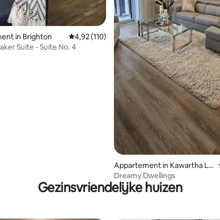
ent in Brighton
Gemiddelde beoordeling van 4,92 uit 5, 110 r
4,92 (110)
ker Suite - Suite No. 4
Appartement in Kawartha La
kes
Dreamy Dwellings
Gezinsvriendelijke huizen