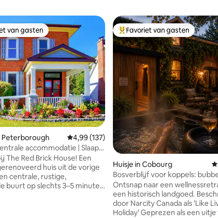
iet van gasten
Favoriet van gasten
iet van gasten
Topfavoriet van gasten
van 4,98 uit 5, 120 recensies
n Peterborough
Gemiddelde beoordeling van 4,99 uit 5, 137 r
4,99 (137)
centrale accommodatie | Slaapt
rplaats + terras
j The Red Brick House! Een
Huisje in Cobourg
G
gerenoveerd huis uit de vorige
Bosverblijf voor koppels: bubb
en centrale, rustige,
sauna, open haard
Ontsnap naar een wellnessretr
e buurt op slechts 3–5 minuten
een historisch landgoed. Beschreven
n de restaurants, winkels en de
door Narcity Canada als 'Like Li
 van het centrum van
Holiday' Geprezen als een uitje voor
ebben de hele