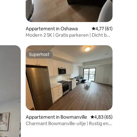
Appartement in Oshawa
Gemiddelde beoordelin
4,77 (61)
Modern 2 SK | Gratis parkeren | Dicht bij
401 en Oshawa Centre
Superhost
Superhost
Appartement in Bowmanville
Gemiddelde beoordelin
4,83 (65)
Charmant Bowmanville-uitje | Rustig en
comfortabel