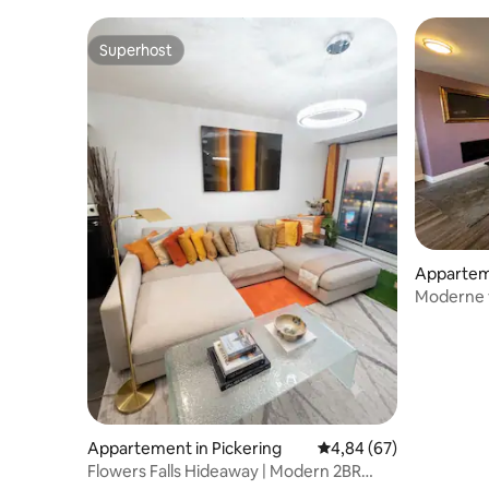
Superhost
Superhost
Appartem
Moderne 
erfgoeda
Appartement in Pickering
Gemiddelde beoordeling
4,84 (67)
Flowers Falls Hideaway | Modern 2BR