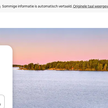
Sommige informatie is automatisch vertaald. 
Originele taal weerge
een keuze met je de pijltjestoetsen omhoog en omlaag, óf door te tik