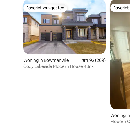
Favoriet van gasten
Favoriet
Favoriet van gasten
Favoriet
Woning in Bowmanville
Gemiddelde beoordeling 
4,92 (269)
Cozy Lakeside Modern House 4Br -
Stappen naar het meer
Woning i
Modern Ch
locatie