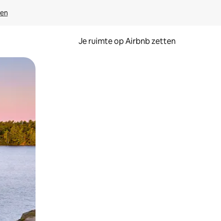
ven
Je ruimte op Airbnb zetten
ken of swipen.