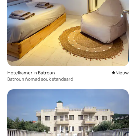
Hotelkamer in Batroun
Nieuwe ac
Nieuw
Batroun ñomad souk standaard