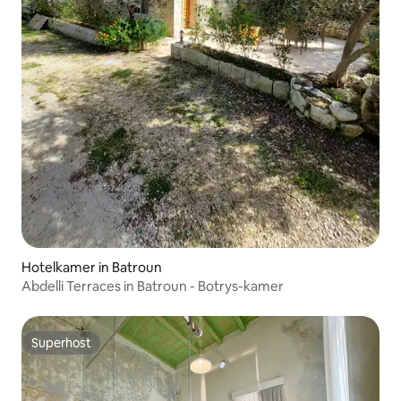
Hotelkamer in Batroun
Abdelli Terraces in Batroun - Botrys-kamer
Superhost
Superhost