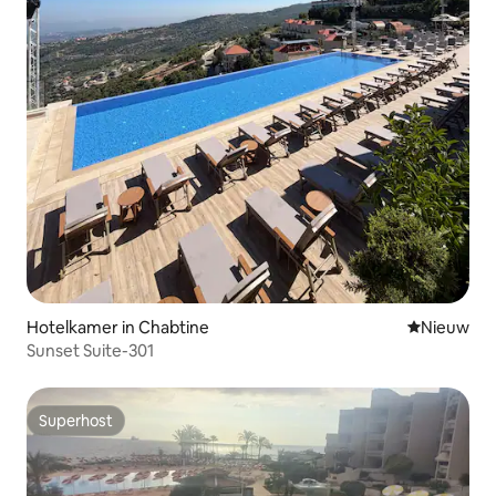
Hotelkamer in Chabtine
Nieuwe ac
Nieuw
Sunset Suite-301
Superhost
Superhost