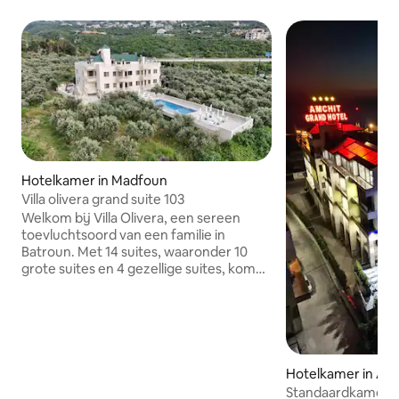
Hotelkamer in Madfoun
Villa olivera grand suite 103
Welkom bij Villa Olivera, een sereen
toevluchtsoord van een familie in
Batroun. Met 14 suites, waaronder 10
grote suites en 4 gezellige suites, komen
we tegemoet aan elke voorkeur. Elke
grote suite biedt een
tweepersoonsslaapkamer, een met
kitchenette uitgeruste woonkamer en
een prachtig uitzicht op zee en de
bergen vanaf het balkon. Ontspan bij
Hotelkamer in Aa
het zwembad, geniet van de
Standaardkamer i