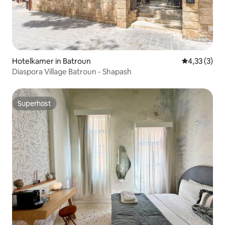
Hotelkamer in Batroun
Gemiddelde b
4,33 (3)
Diaspora Village Batroun - Shapash
Superhost
Superhost