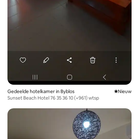
Gedeelde hotelkamer in Byblos
Nieuwe ac
Nieuw
Sunset Beach Hotel 76 35 36 10 (+961) wtsp