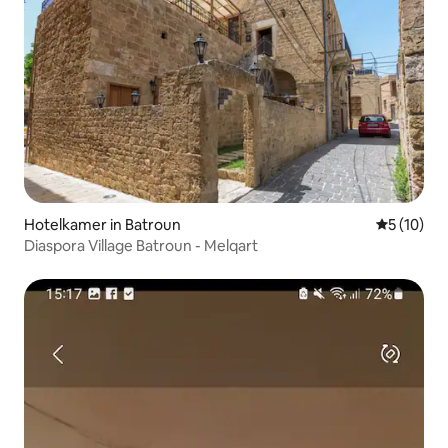
Hotelkamer in Batroun
Gemiddelde
5 (10)
Diaspora Village Batroun - Melqart