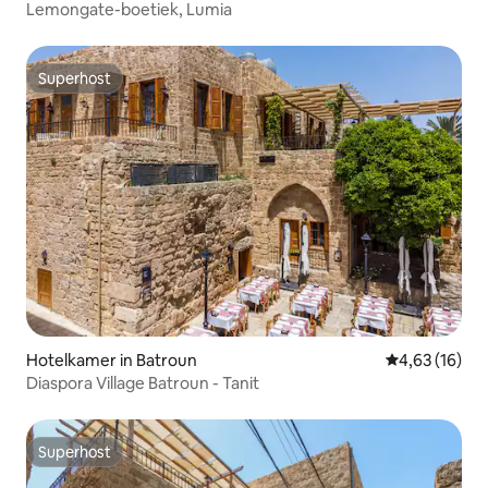
Lemongate-boetiek, Lumia
Superhost
Superhost
Hotelkamer in Batroun
Gemiddelde be
4,63 (16)
Diaspora Village Batroun - Tanit
Superhost
Superhost