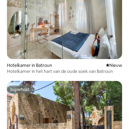
Hotelkamer in Batroun
Nieuwe ac
Nieuw
Hotelkamer in het hart van de oude soek van Batroun
Superhost
Superhost