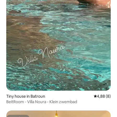
Tiny house in Batroun
Gemiddelde b
4,88 (8)
BeitRoom - Villa Noura - Klein zwembad