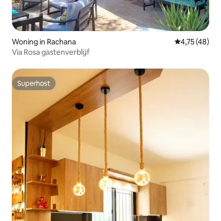
Woning in Rachana
Gemiddelde be
4,75 (48)
Via Rosa gastenverblijf
Superhost
Superhost