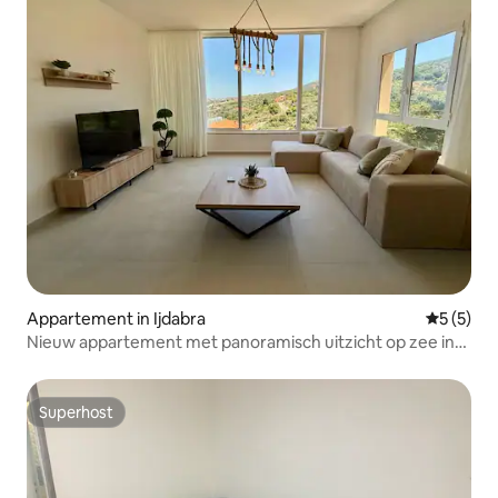
Appartement in Ijdabra
Gemiddeld
5 (5)
Nieuw appartement met panoramisch uitzicht op zee in
Batroun
Superhost
Superhost