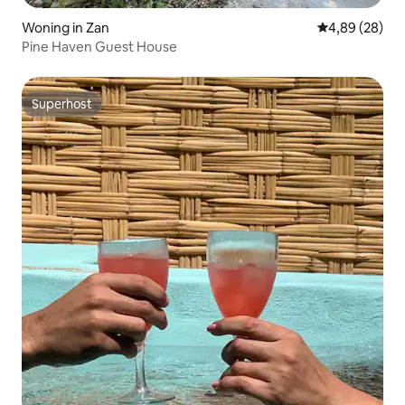
Woning in Zan
Gemiddelde be
4,89 (28)
Pine Haven Guest House
Superhost
Superhost