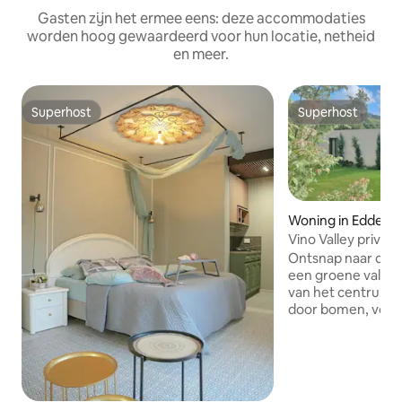
Gasten zijn het ermee eens: deze accommodaties
worden hoog gewaardeerd voor hun locatie, netheid
en meer.
Superhost
Superhost
Superhost
Superhost
Woning in Edde
Vino Valley privé
Batroun
Ontsnap naar dit r
een groene vallei,
van het centrum 
door bomen, voge
prachtig uitzicht, 
privacy en een ec
de natuur. Geniet
privézwembad, we
stijlvol binnencom