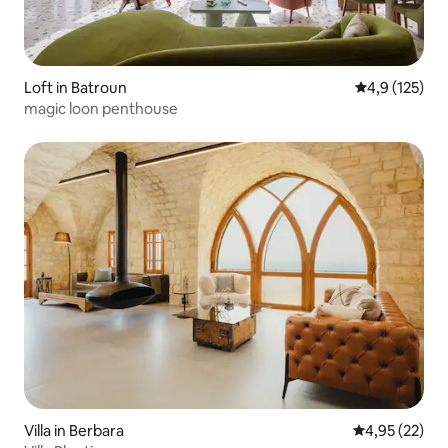
Loft in Batroun
Gemiddelde be
4,9 (125)
magic loon penthouse
Villa in Berbara
Gemiddelde be
4,95 (22)