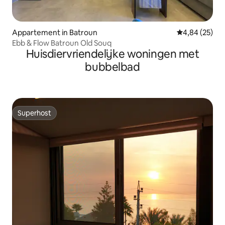
Appartement in Batroun
Gemiddelde be
4,84 (25)
Ebb & Flow Batroun Old Souq
Huisdiervriendelijke woningen met
bubbelbad
Superhost
Superhost