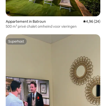
Appartement in Batroun
Gemiddelde be
4,96 (24)
500 m² privé chalet omheind voor vieringen
Superhost
Superhost