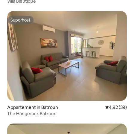
Villa Bleutique
Superhost
Superhost
Appartement in Batroun
Gemiddelde be
4,92 (39)
The Hangmock Batroun