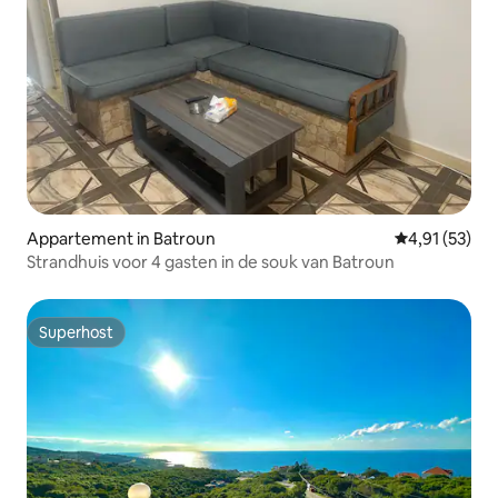
Appartement in Batroun
Gemiddelde be
4,91 (53)
Strandhuis voor 4 gasten in de souk van Batroun
Superhost
Superhost