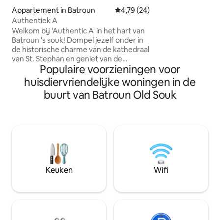
koppels, kleine ge
Appartement in Batroun
Gemiddelde beoordeling van 4,7
4,79 (24)
die op zoek zijn n
Authentiek A
ontspanning. Volledig uitgeruste
Welkom bij 'Authentic A' in het hart van
keuken, snelle wif
Batroun 's souk! Dompel jezelf onder in
privéparkeerplaat
de historische charme van de kathedraal
alles wat je nodig
van St. Stephan en geniet van de
stressvrij verblijf.
Populaire voorzieningen voor
geneugten van gerenommeerde
restaurants en nabijgelegen
huisdiervriendelijke woningen in de
bezienswaardigheden. Het beste van
buurt van Batroun Old Souk
alles, de sprankelende zee en
verleidelijke stranden liggen op slechts
een steenworp afstand en bieden een
verfrissende kustervaring. Met handige
voorzieningen tot je beschikking,
belooft je verblijf onvergetelijk te zijn.
Omarm het rijke culturele erfgoed van
Batroun door nu te boeken voor een
Keuken
Wifi
onvergetelijk en verjongend uitje!