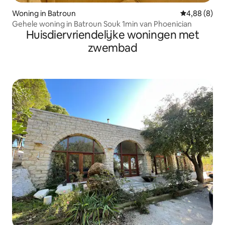
Woning in Batroun
Gemiddelde b
4,88 (8)
Gehele woning in Batroun Souk 1min van Phoenician
Huisdiervriendelijke woningen met
zwembad