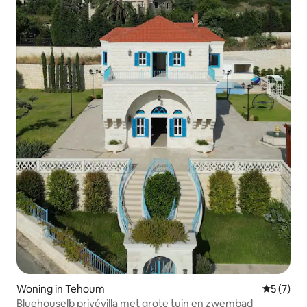
Woning in Tehoum
Gemiddeld
5 (7)
Bluehouselb privévilla met grote tuin en zwembad