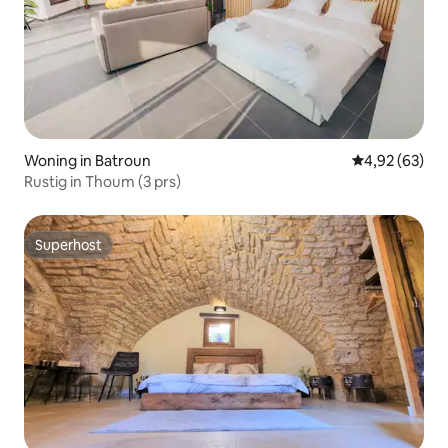
Woning in Batroun
Gemiddelde be
4,92 (63)
Rustig in Thoum (3 prs)
Superhost
Superhost