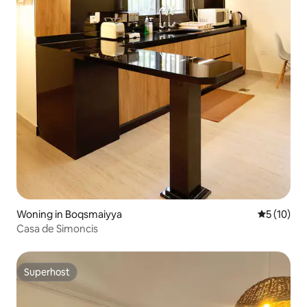
Woning in Boqsmaiyya
Gemiddelde
5 (10)
Casa de Simoncis
Superhost
Superhost