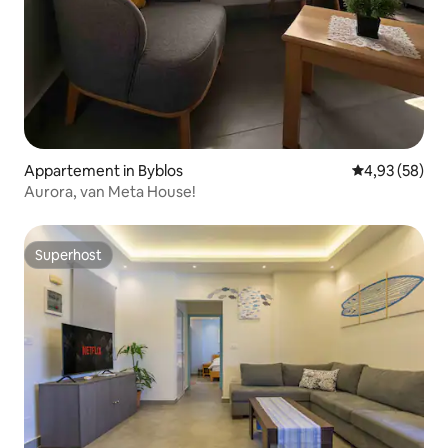
Appartement in Byblos
Gemiddelde be
4,93 (58)
Aurora, van Meta House!
Superhost
Superhost