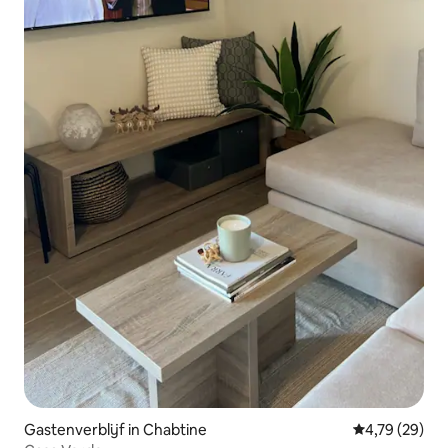
Gastenverblijf in Chabtine
Gemiddelde be
4,79 (29)