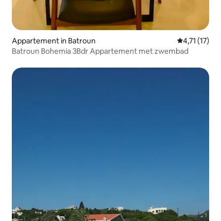
Appartement in Batroun
Gemiddelde b
4,71 (17)
Batroun Bohemia 3Bdr Appartement met zwembad