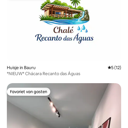
Huisje in Bauru
Gemiddelde
5 (12)
*NIEUW* Chácara Recanto das Águas
Favoriet van gasten
Favoriet van gasten