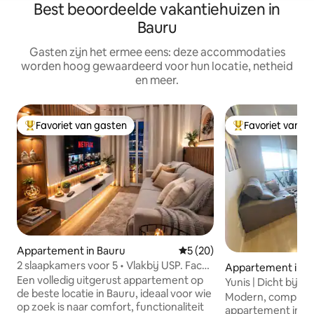
Best beoordeelde vakantiehuizen in
Bauru
Gasten zijn het ermee eens: deze accommodaties
worden hoog gewaardeerd voor hun locatie, netheid
en meer.
Favoriet van gasten
Favoriet van g
Topfavoriet van gasten
Topfavoriet van 
Appartement in Bauru
Gemiddelde beoordeling van 
5 (20)
2 slaapkamers voor 5 • Vlakbij USP. Facol.
Appartement in B
CPO en winkelen
Een volledig uitgerust appartement op
Yunis | Dicht bij z
de beste locatie in Bauru, ideaal voor wie
Airconditioning |
Modern, compleet
op zoek is naar comfort, functionaliteit
appartement in de