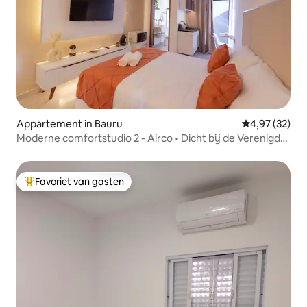
Appartement in Bauru
Gemiddelde be
4,97 (32)
Moderne comfortstudio 2 - Airco • Dicht bij de Verenigde
Naties
Favoriet van gasten
Topfavoriet van gasten