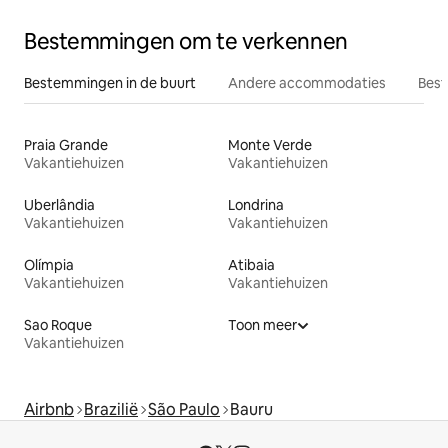
Bestemmingen om te verkennen
Bestemmingen in de buurt
Andere accommodaties
Best
Praia Grande
Monte Verde
Vakantiehuizen
Vakantiehuizen
Uberlândia
Londrina
Vakantiehuizen
Vakantiehuizen
Olímpia
Atibaia
Vakantiehuizen
Vakantiehuizen
Sao Roque
Toon meer
Vakantiehuizen
Airbnb
Brazilië
São Paulo
Bauru