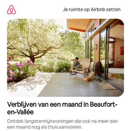
Ga
direct
Je ruimte op Airbnb zetten
naar
inhoud
Verblijven van een maand in Beaufort-
en-Vallée
Ontdek langetermijnwoningen die ook na meer dan
een maand nog als thuis aanvoelen.