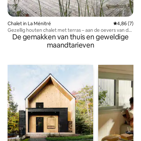
Chalet in La Ménitré
Gemiddelde b
4,86 (7)
Gezellig houten chalet met terras – aan de oevers van de
De gemakken van thuis en geweldige
Loire
maandtarieven