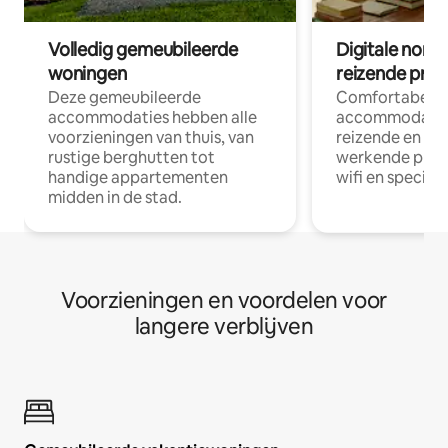
Volledig gemeubileerde
Digitale nom
woningen
reizende prof
Deze gemeubileerde
Comfortabele
accommodaties hebben alle
accommodatie
voorzieningen van thuis, van
reizende en op
rustige berghutten tot
werkende profe
handige appartementen
wifi en special
midden in de stad.
Voorzieningen en voordelen voor
langere verblijven