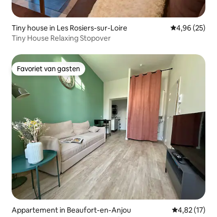
Tiny house in Les Rosiers-sur-Loire
Gemiddelde be
4,96 (25)
Tiny House Relaxing Stopover
Favoriet van gasten
Favoriet van gasten
Appartement in Beaufort-en-Anjou
Gemiddelde be
4,82 (17)