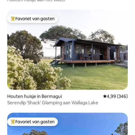
Favoriet van gasten
Topfavoriet van gasten
Houten huisje in Bermagui
Gemiddelde beo
4,99 (346)
Serendip 'Shack' Glamping aan Wallaga Lake
Favoriet van gasten
Topfavoriet van gasten