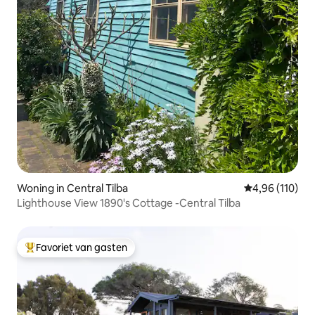
Woning in Central Tilba
Gemiddelde beo
4,96 (110)
Lighthouse View 1890's Cottage -Central Tilba
Favoriet van gasten
Topfavoriet van gasten