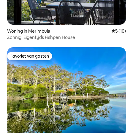
Woning in Merimbula
Gemiddelde
5 (10)
Zonnig, Eigentijds Fishpen House
Favoriet van gasten
Favoriet van gasten