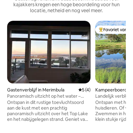
kajakkers kregen een hoge beoordeling voor hun
locatie, netheid en nog veel meer.
Favoriet van g
Topfavoriet van 
Gastenverblijf in Merimbula
Gemiddelde beoordeling van
5 (4)
Kampeerboerderij
ale
Panoramisch uitzicht op het water –
Landelijk verblijf 
Privétoevluchtsoord aan de kust
Ontspan in dit rustige toevluchtsoord
Ontspan met het 
aan de kust met een prachtig
huisdieren. Of wa
panoramisch uitzicht over het Top Lake
Zwemmen in het 
en het nabijgelegen strand. Geniet van
klein stukje rijden 
je kopje koffie 's ochtends of een glas
aan de baan aan de
wijn bij zonsondergang op het
ballen aanwezig Schiet wat hoepelsbal