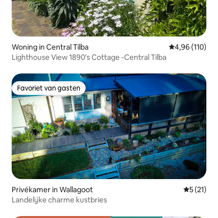
Woning in Central Tilba
Gemiddelde beo
4,96 (110)
Lighthouse View 1890's Cottage -Central Tilba
Favoriet van gasten
Favoriet van gasten
Privékamer in Wallagoot
Gemiddelde
5 (21)
Landelijke charme kustbries