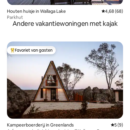
Houten huisje in Wallaga Lake
Gemiddelde be
4,68 (68)
Parkhut
Andere vakantiewoningen met kajak
Favoriet van gasten
Topfavoriet van gasten
Kampeerboerderij in Greenlands
Gemiddeld
5 (9)