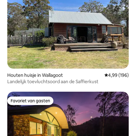
Houten huisje in Wallagoot
Gemiddelde beo
4,99 (196)
Landelijk toevluchtsoord aan de Saffierkust
Favoriet van gasten
Favoriet van gasten