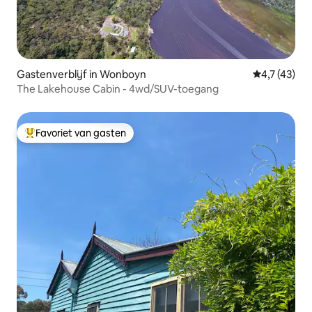
Gastenverblijf in Wonboyn
Gemiddelde b
4,7 (43)
The Lakehouse Cabin - 4wd/SUV-toegang
Favoriet van gasten
Topfavoriet van gasten