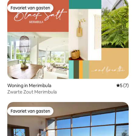
Favoriet van gasten
Favoriet van gasten
Woning in Merimbula
Gemiddeld
5 (7)
Zwarte Zout Merimbula
Favoriet van gasten
Favoriet van gasten