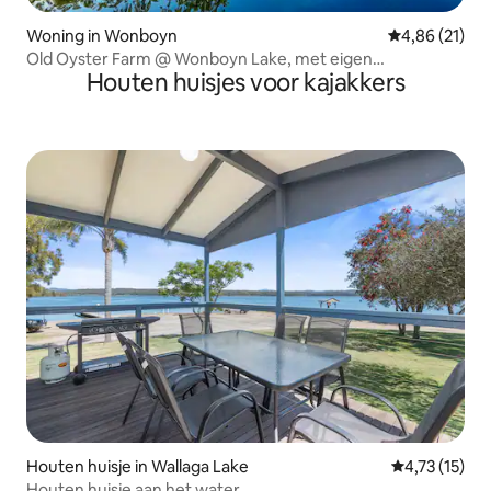
Woning in Wonboyn
Gemiddelde be
4,86 (21)
Old Oyster Farm @ Wonboyn Lake, met eigen
Houten huisjes voor kajakkers
aanlegsteiger
Houten huisje in Wallaga Lake
Gemiddelde be
4,73 (15)
Houten huisje aan het water