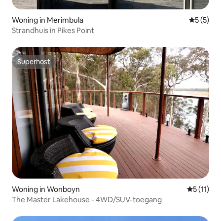
Woning in Merimbula
Gemiddeld
5 (5)
Strandhuis in Pikes Point
Superhost
Superhost
Woning in Wonboyn
Gemiddeld
5 (11)
The Master Lakehouse - 4WD/SUV-toegang