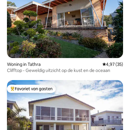
Woning in Tathra
Gemiddelde be
4,97 (35)
Clifftop - Geweldig uitzicht op de kust en de oceaan
Favoriet van gasten
Topfavoriet van gasten