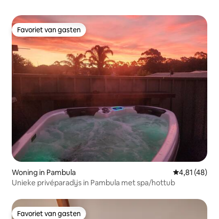
Favoriet van gasten
Favoriet van gasten
Woning in Pambula
Gemiddelde be
4,81 (48)
Unieke privéparadijs in Pambula met spa/hottub
Favoriet van gasten
Favoriet van gasten