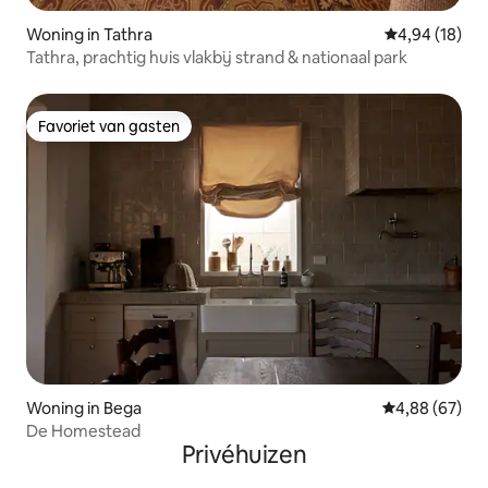
Woning in Tathra
Gemiddelde be
4,94 (18)
Tathra, prachtig huis vlakbij strand & nationaal park
Favoriet van gasten
Favoriet van gasten
Woning in Bega
Gemiddelde be
4,88 (67)
De Homestead
Privéhuizen