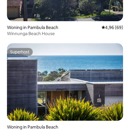
Woning in Pambula Beach
Gemiddelde be
4,96 (69)
Winnunga Beach House
Superhost
Superhost
Woning in Pambula Beach