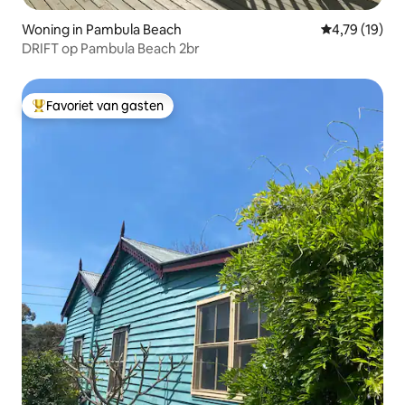
Woning in Pambula Beach
Gemiddelde be
4,79 (19)
DRIFT op Pambula Beach 2br
Favoriet van gasten
Topfavoriet van gasten