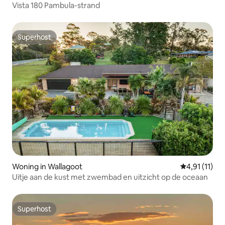
Vista 180 Pambula-strand
Superhost
Superhost
Woning in Wallagoot
Gemiddelde b
4,91 (11)
Uitje aan de kust met zwembad en uitzicht op de oceaan
Superhost
Superhost