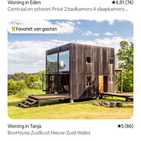
Woning in Eden
Gemiddelde be
4,91 (74)
Centraal en schoon! Privé 2 badkamers 4 slaapkamers
woning
Favoriet van gasten
Topfavoriet van gasten
Woning in Tanja
Gemiddelde
5 (86)
BoxHouse Zuidkust Nieuw-Zuid-Wales