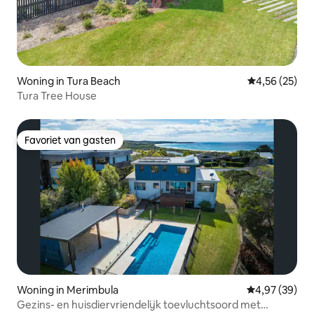
Woning in Tura Beach
Gemiddelde be
4,56 (25)
Tura Tree House
Favoriet van gasten
Favoriet van gasten
Woning in Merimbula
Gemiddelde be
4,97 (39)
Gezins- en huisdiervriendelijk toevluchtsoord met