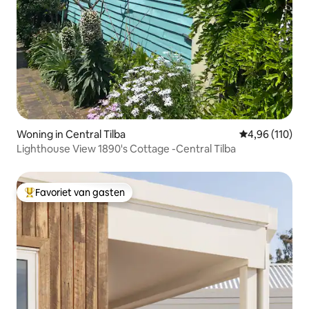
Woning in Central Tilba
Gemiddelde beo
4,96 (110)
Lighthouse View 1890's Cottage -Central Tilba
Favoriet van gasten
Topfavoriet van gasten