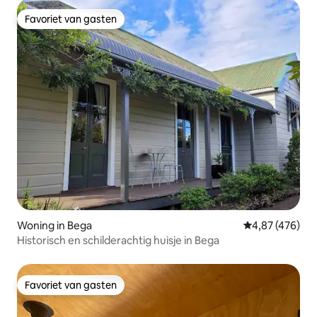
Favoriet van gasten
Favoriet van gasten
Woning in Bega
Gemiddelde beo
4,87 (476)
Historisch en schilderachtig huisje in Bega
Favoriet van gasten
Favoriet van gasten