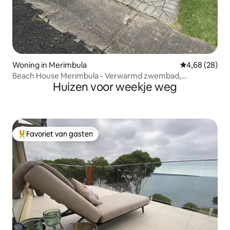
Woning in Merimbula
Gemiddelde be
4,68 (28)
Beach House Merimbula - Verwarmd zwembad,
Huizen voor weekje weg
huisdiervriendelijk
Favoriet van gasten
Topfavoriet van gasten