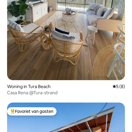
Woning in Tura Beach
Gemiddeld
5 (8)
Casa Rena @Tura-strand
Favoriet van gasten
Topfavoriet van gasten