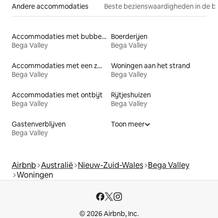
Andere accommodaties
Beste bezienswaardigheden in de b
Accommodaties met bubbelbad
Boerderijen
Bega Valley
Bega Valley
Accommodaties met een zwembad
Woningen aan het strand
Bega Valley
Bega Valley
Accommodaties met ontbijt
Rijtjeshuizen
Bega Valley
Bega Valley
Gastenverblijven
Toon meer
Bega Valley
Airbnb
Australië
Nieuw-Zuid-Wales
Bega Valley
Woningen
© 2026 Airbnb, Inc.