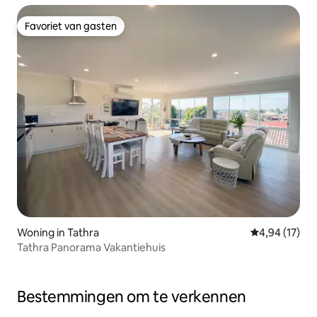
Favoriet van gasten
Favoriet van gasten
Woning in Tathra
Gemiddelde be
4,94 (17)
Tathra Panorama Vakantiehuis
Bestemmingen om te verkennen