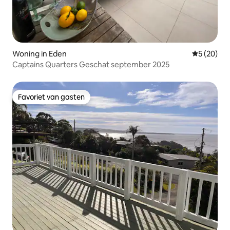
Woning in Eden
Gemiddelde
5 (20)
Captains Quarters Geschat september 2025
Favoriet van gasten
Favoriet van gasten