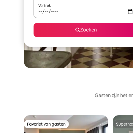
Vertrek
Zoeken
Gasten zijn het e
Favoriet van gasten
Superho
Favoriet van gasten
Superho