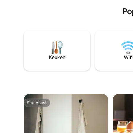
plekken om overal te ontdekken.
Pop
Keuken
Wifi
Superhost
Superhost