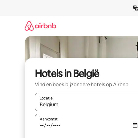
Ga
direct
naar
inhoud
Hotels in België
Vind en boek bijzondere hotels op Airbnb
Locatie
Wanneer er suggesties beschikbaar zijn, maak je 
Aankomst