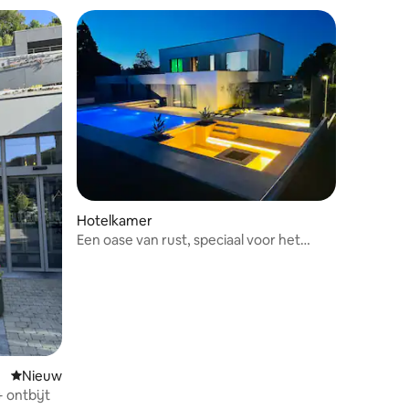
ecensies
Hotelkamer
Een oase van rust, speciaal voor het
welzijn van koppels
Nieuwe accommodatie
Nieuw
 ontbijt