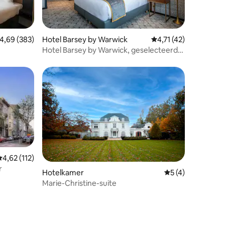
ecensies
emiddelde beoordeling van 4,69 uit 5, 383 recensies
4,69 (383)
Hotel Barsey by Warwick
Gemiddelde beoordelin
4,71 (42)
Hotel Barsey by Warwick, geselecteerd
door hotel
ecensies
emiddelde beoordeling van 4,62 uit 5, 112 recensies
4,62 (112)
r
Hotelkamer
Gemiddelde beoord
5 (4)
Marie-Christine-suite