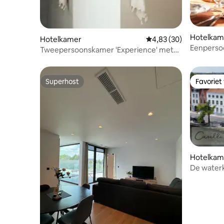
Hotelkam
Hotelkamer
Gemiddelde beoordeling
4,83 (30)
Eenperso
Tweepersoonskamer 'Experience' met
terras
Superhost
Favoriet
Superhost
Favoriet
Hotelkam
De waterk