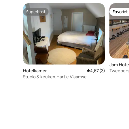
Superhost
Favoriet
Superhost
Favoriet
Jam Hotel
Tweeper
Hotelkamer
Gemiddelde beoordeli
4,67 (3)
tweeper
Studio & keuken,Hartje Vlaamse
Ardennen.Horenbecca