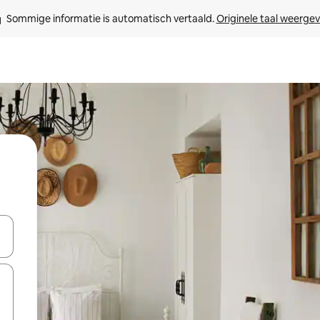
Sommige informatie is automatisch vertaald. 
Originele taal weerge
een keuze met je de pijltjestoetsen omhoog en omlaag, óf door te tik