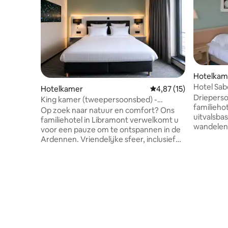
Hotelkam
Hotel Sab
Hotelkamer
Gemiddelde beoordelin
4,87 (15)
Driepers
King kamer (tweepersoonsbed) -
familieho
inclusief ontbijt
Op zoek naar natuur en comfort? Ons
uitvalsbas
familiehotel in Libramont verwelkomt u
wandelen 
voor een pauze om te ontspannen in de
hotel is 
Ardennen. Vriendelijke sfeer, inclusief
zeedijk. Het trein- en tramstation van
gastronomisch ontbijt, wellnessruimte
Blankenbe
(tegen extra kosten en op reservering):
meter afs
jacuzzi en infraroodcabine, mooie
met het o
loungebar... Ideaal voor wandelen,
en andere
mountainbiken, motorrijden of een
hoeven z
zakenreis. Op steenworp afstand van
Blankenbe
Saint-Hubert, Bouillon, Redu, La Roche,
en het Be
Bastogne... En op de restaurants, lokale
meter.
brouwerijen of goede gastronomische