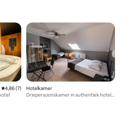
Gemiddelde beoordeling van 4,86 uit 5, 7 recensies
4,86 (7)
Hotelkamer
hotel
Driepersoonskamer in authentiek hotel-
restaurant