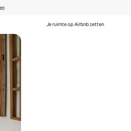
ven
Je ruimte op Airbnb zetten
ken of swipen.