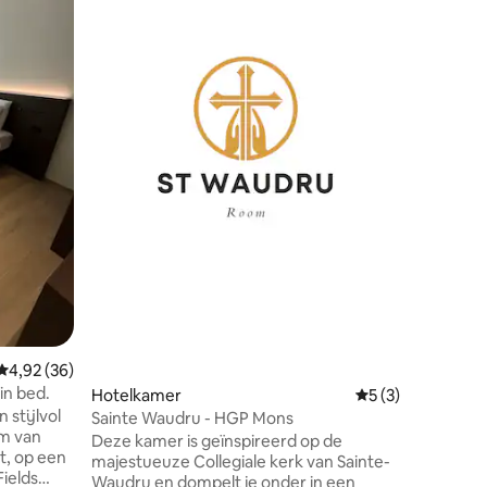
Antwerp
Welkom bij 
kamer me
majestueuze
comforta
bad voor ontspann
gebouw a
Zuid Antwerpen. - Dic
winkelstr
ecensies
centrum van de s
drankjes 
Gratis br
Uitsteke
buslijne
Gemiddelde beoordeling van 4,92 uit 5, 36 recensies
4,92 (36)
in bed.
Hotelkamer
Gemiddelde beoord
5 (3)
 stijlvol
Sainte Waudru - HGP Mons
um van
Deze kamer is geïnspireerd op de
t, op een
majestueuze Collegiale kerk van Sainte-
Fields
Waudru en dompelt je onder in een