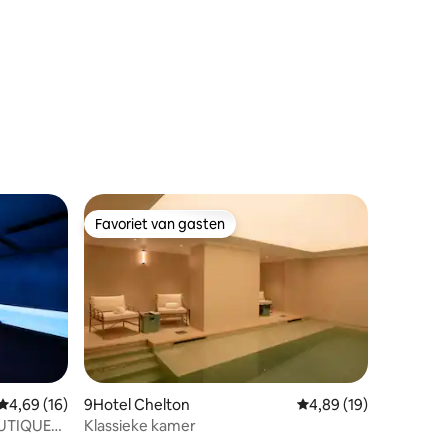
Favoriet van gasten
Favoriet van gasten
ecensies
Gemiddelde beoordeling van 4,69 uit 5, 16 recensies
4,69 (16)
9Hotel Chelton
Gemiddelde beoordelin
4,89 (19)
OUTIQUE
Klassieke kamer