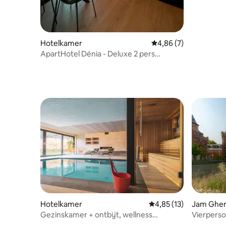
Hotelkamer
Gemiddelde beoordelin
4,86 (7)
ApartHotel Dénia - Deluxe 2 pers
apartment
Hotelkamer
Gemiddelde beoordelin
4,85 (13)
Jam Ghe
Gezinskamer + ontbijt, wellness
Vierpers
(boetiekhotel)