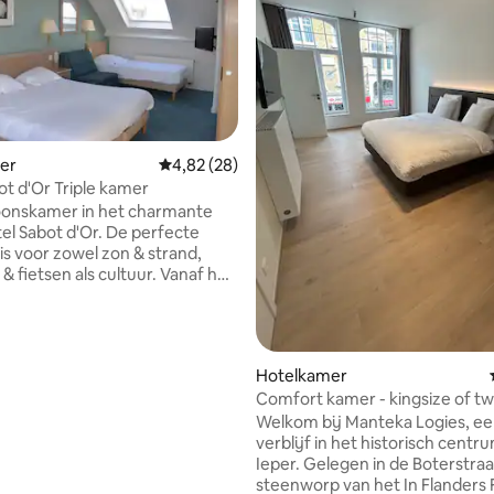
er
Gemiddelde beoordeling van 4,82 uit 5, 28 r
4,82 (28)
ot d'Or Triple kamer
g van 4,87 uit 5, 15 recensies
oonskamer in het charmante
tel Sabot d'Or. De perfecte
is voor zowel zon & strand,
& fietsen als cultuur. Vanaf het
het 800 meter wandelen naar de
rge liggen op slechts 100
tand. Vanhier reist u eenvoudig
Hotelkamer
penbaar vervoer naar Brugge
Comfort kamer - kingsize of tw
 kuststeden, zonder parking te
oeken. De haven van
Welkom bij Manteka Logies, een
rge ligt op slechts 1 km afstand
verblijf in het historisch centr
lle epoque centrum op 750
Ieper. Gelegen in de Boterstraa
steenworp van het In Flanders 