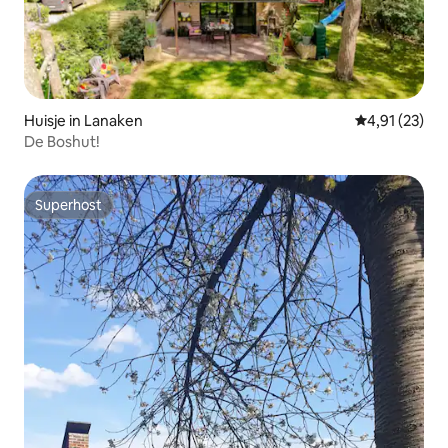
Huisje in Lanaken
Gemiddelde be
4,91 (23)
De Boshut!
Superhost
Superhost