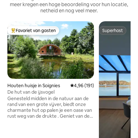
meer kregen een hoge beoordeling voor hun locatie,
netheid en nog veel meer.
Favoriet van gasten
Superhost
Topfavoriet van gasten
Superhost
Houten huisje in Soignies
Gemiddelde beoordeling van 4,96
4,96 (191)
De hut van de ijsvogel
Genesteld midden in de natuur aan de
rand van een grote vijver, biedt onze
charmante hut op palen je een oase van
rust weg van de drukte . Geniet van de
natuur die heerst rond ons kleine stukje
paradijs, gelegen op een paar stappen
van het dorp Horrues... Bezoek het