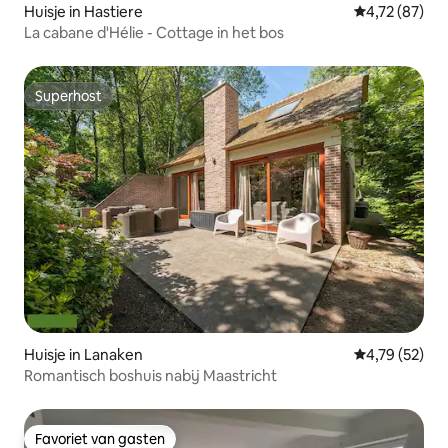
Huisje in Hastiere
Gemiddelde be
4,72 (87)
La cabane d'Hélie - Cottage in het bos
Superhost
Superhost
Huisje in Lanaken
Gemiddelde be
4,79 (52)
Romantisch boshuis nabij Maastricht
Favoriet van gasten
Favoriet van gasten