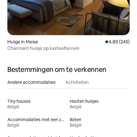
Huisje in Meise
Gemiddelde beo
4,89 (245)
Charmant huisje op kasteelterrein
Bestemmingen om te verkennen
Andere accommodaties
Activiteiten
Tiny houses
Houten huisjes
België
België
Accommodaties met een zwembad
Boten
België
België