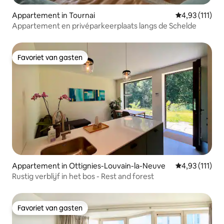
Appartement in Tournai
Gemiddelde be
4,93 (111)
Appartement en privéparkeerplaats langs de Schelde
Favoriet van gasten
Favoriet van gasten
Appartement in Ottignies-Louvain-la-Neuve
Gemiddelde be
4,93 (111)
Rustig verblijf in het bos - Rest and forest
Favoriet van gasten
Favoriet van gasten