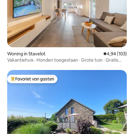
Woning in Stavelot
Gemiddelde beo
4,94 (103)
Vakantiehuis · Honden toegestaan · Grote tuin · Gratis
parkeren
Favoriet van gasten
Topfavoriet van gasten