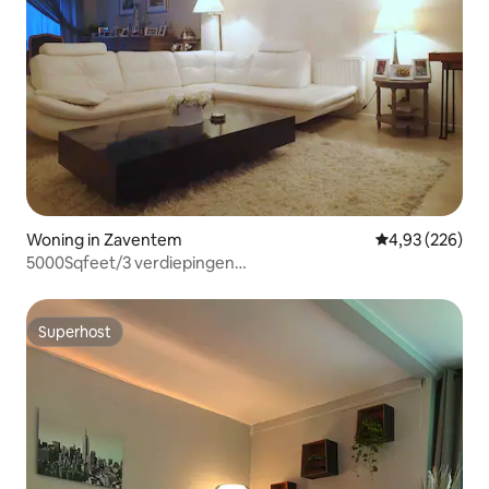
Woning in Zaventem
Gemiddelde beo
4,93 (226)
5000Sqfeet/3 verdiepingen
+studio/3parking/nearcity/garden
Superhost
Superhost