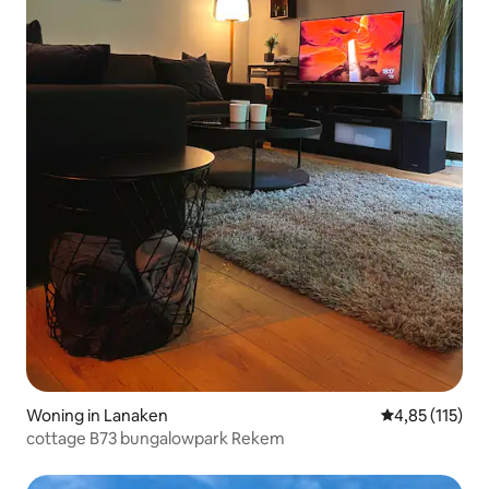
Woning in Lanaken
Gemiddelde beo
4,85 (115)
cottage B73 bungalowpark Rekem