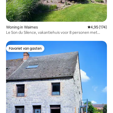
Woning in Waimes
Gemiddelde beo
4,95 (174)
Le Son du Silence, vakantiehuis voor 8 personen met
sauna
Favoriet van gasten
Favoriet van gasten