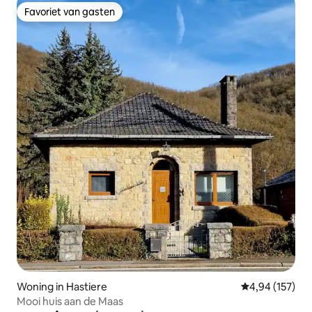
Favoriet van gasten
Favoriet van gasten
Woning in Hastiere
Gemiddelde beo
4,94 (157)
Mooi huis aan de Maas