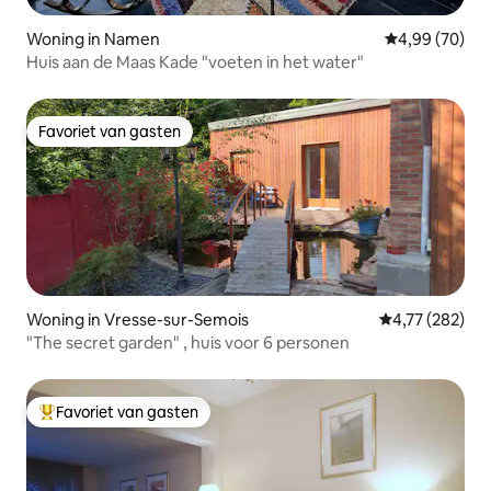
Woning in Namen
Gemiddelde be
4,99 (70)
Huis aan de Maas Kade "voeten in het water"
Favoriet van gasten
Favoriet van gasten
Woning in Vresse-sur-Semois
Gemiddelde beo
4,77 (282)
"The secret garden" , huis voor 6 personen
Favoriet van gasten
Topfavoriet van gasten