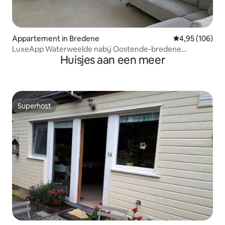
Appartement in Bredene
Gemiddelde beo
4,95 (106)
LuxeApp Waterweelde nabij Oostende-bredene
Huisjes aan een meer
centrum
Superhost
Superhost