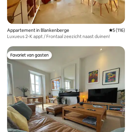
Appartement in Blankenberge
Gemiddelde 
5 (116)
Luxueus 2-K appt / Frontaal zeezicht naast duinen!
Favoriet van gasten
Favoriet van gasten