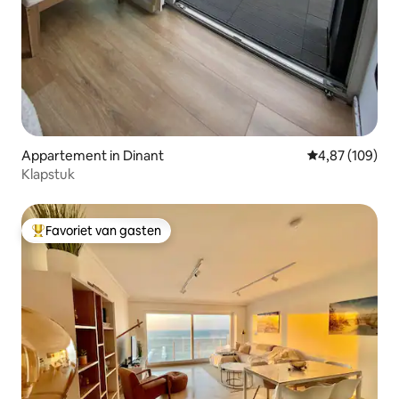
Appartement in Dinant
Gemiddelde beo
4,87 (109)
Klapstuk
Favoriet van gasten
Topfavoriet van gasten