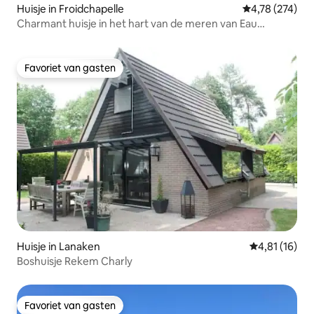
Huisje in Froidchapelle
Gemiddelde beo
4,78 (274)
Charmant huisje in het hart van de meren van Eau
d'Heure
Favoriet van gasten
Favoriet van gasten
Huisje in Lanaken
Gemiddelde be
4,81 (16)
Boshuisje Rekem Charly
Favoriet van gasten
Favoriet van gasten