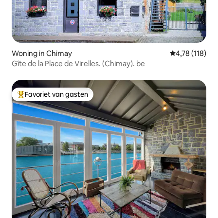
Woning in Chimay
Gemiddelde beo
4,78 (118)
Gîte de la Place de Virelles. (Chimay). be
Favoriet van gasten
Topfavoriet van gasten