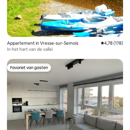
Appartement in Vresse-sur-Semois
Gemiddelde beo
4,78 (178)
In het hart van de vallei
Favoriet van gasten
Favoriet van gasten