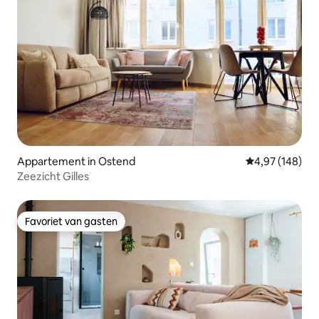
Appartement in Ostend
Gemiddelde beo
4,97 (148)
Zeezicht Gilles
Favoriet van gasten
Favoriet van gasten