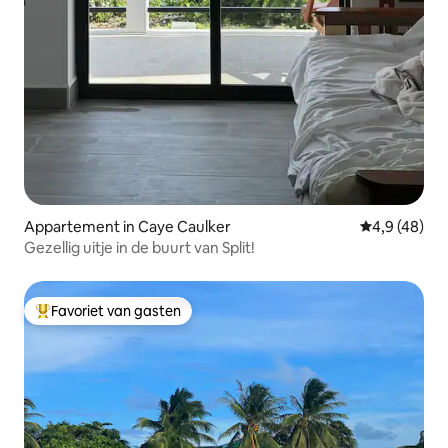
Appartement in Caye Caulker
Gemiddelde b
4,9 (48)
Gezellig uitje in de buurt van Split!
Favoriet van gasten
Topfavoriet van gasten