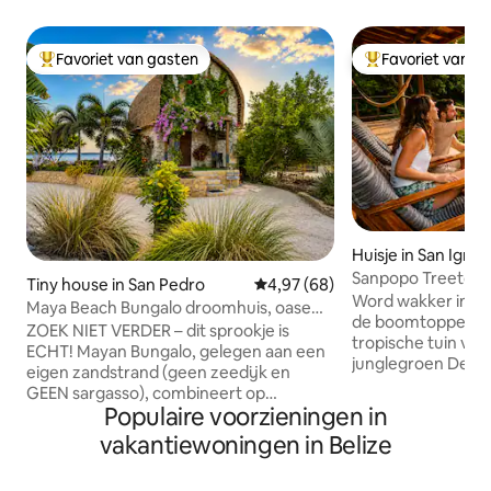
Favoriet van gasten
Favoriet van g
Topfavoriet van gasten
Topfavoriet van 
Huisje in San Ignac
Sanpopo Treetop E
Tiny house in San Pedro
Gemiddelde beoordeling van 4,9
4,97 (68)
Vogels/Natuur
Word wakker in ee
Maya Beach Bungalo droomhuis, oase
de boomtoppen, 
aan het strand
ZOEK NIET VERDER – dit sprookje is
tropische tuin vo
ECHT! Mayan Bungalo, gelegen aan een
junglegroen Deze rustige, meeslepende
eigen zandstrand (geen zeedijk en
accommodatie lig
GEEN sargasso), combineert op
bomen, op slechts
Populaire voorzieningen in
smaakvolle wijze magische speelsheid
San Ignacio — dicht
met Belizaanse hardhout, steen en riet.
vakantiewoningen in Belize
een wereld apart Geniet van je
Ontsnap comfortabel aan de realiteit
ochtendkoffie bov
met airconditioning, een complete
terwijl kolibries 