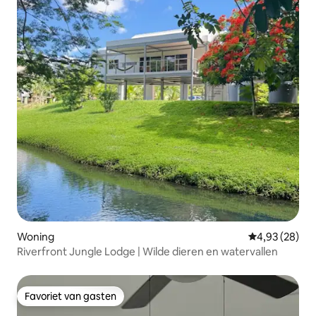
Woning
Gemiddelde be
4,93 (28)
Riverfront Jungle Lodge | Wilde dieren en watervallen
Favoriet van gasten
Favoriet van gasten