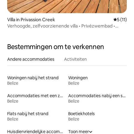
Villa in Privassion Creek
Gemiddeld
5 (11)
Verhoogde, zelfvoorzienende villa • Privézwembad •
Waterval
Bestemmingen om te verkennen
Andere accommodaties
Activiteiten
Woningen nabij het strand
Woningen
Belize
Belize
Accommodaties met een zwembad
Accommodaties nabij een strand
Belize
Belize
Flats nabij het strand
Boetiekhotels
Belize
Belize
Huisdiervriendelijke accommodaties
Toon meer