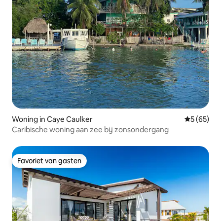
Woning in Caye Caulker
Gemiddelde
5 (65)
Caribische woning aan zee bij zonsondergang
Favoriet van gasten
Favoriet van gasten