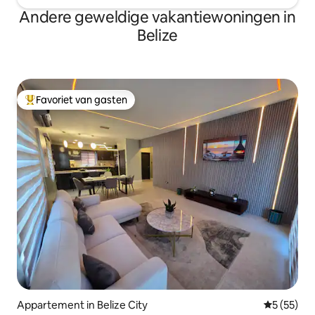
Andere geweldige vakantiewoningen in
Belize
Favoriet van gasten
Topfavoriet van gasten
Appartement in Belize City
Gemiddelde
5 (55)