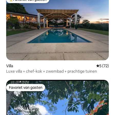
Topfavoriet van gasten
Villa
Gemiddelde
5 (72)
Luxe villa + chef-kok + zwembad + prachtige tuinen
Favoriet van gasten
Favoriet van gasten