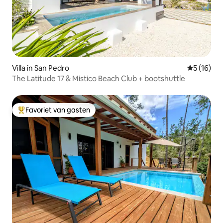
Villa in San Pedro
Gemiddelde
5 (16)
The Latitude 17 & Mistico Beach Club + bootshuttle
Favoriet van gasten
Topfavoriet van gasten