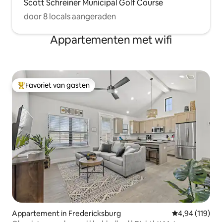
Scott Schreiner Municipal Golf Course
door 8 locals aangeraden
Appartementen met wifi
Favoriet van gasten
Topfavoriet van gasten
Appartement in Fredericksburg
Gemiddelde beo
4,94 (119)