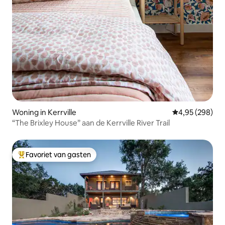
Woning in Kerrville
Gemiddelde beo
4,95 (298)
“The Brixley House” aan de Kerrville River Trail
Favoriet van gasten
Topfavoriet van gasten