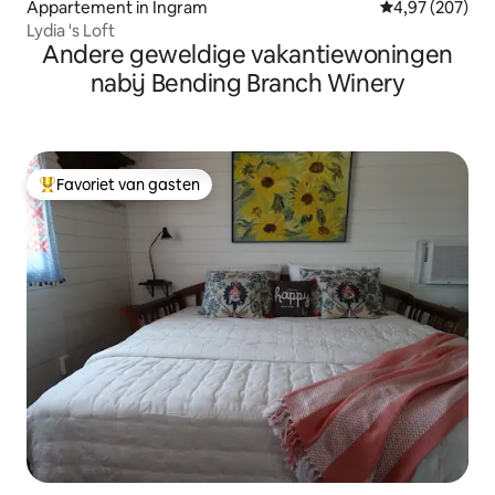
Appartement in Ingram
Gemiddelde beo
4,97 (207)
Lydia 's Loft
Andere geweldige vakantiewoningen
nabij Bending Branch Winery
Favoriet van gasten
Topfavoriet van gasten