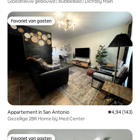
Gloednieuw gebouwd | bubbelbad | Dichtbij Main
Favoriet van gasten
Favoriet van gasten
Appartement in San Antonio
Gemiddelde beo
4,94 (143)
Gezellige 2BR Home bij Med Center
Favoriet van gasten