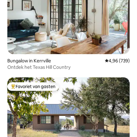
Bungalow in Kerrville
Gemiddelde beo
4,96 (739)
Ontdek het Texas Hill Country
Favoriet van gasten
Topfavoriet van gasten