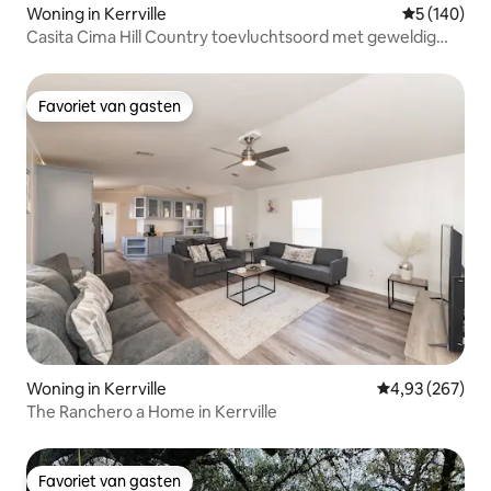
Woning in Kerrville
Gemiddelde 
5 (140)
Casita Cima Hill Country toevluchtsoord met geweldig
uitzicht
Favoriet van gasten
Favoriet van gasten
Woning in Kerrville
Gemiddelde beo
4,93 (267)
The Ranchero a Home in Kerrville
Favoriet van gasten
Favoriet van gasten