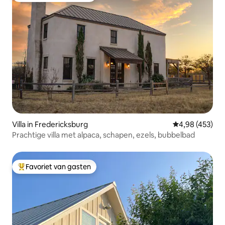
Villa in Fredericksburg
Gemiddelde beo
4,98 (453)
Prachtige villa met alpaca, schapen, ezels, bubbelbad
Favoriet van gasten
Topfavoriet van gasten