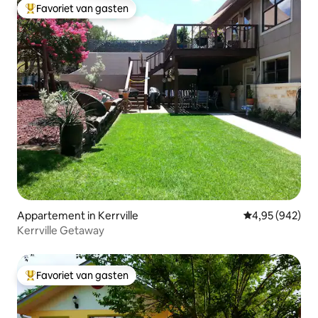
Favoriet van gasten
Topfavoriet van gasten
Appartement in Kerrville
Gemiddelde beo
4,95 (942)
Kerrville Getaway
Favoriet van gasten
Topfavoriet van gasten