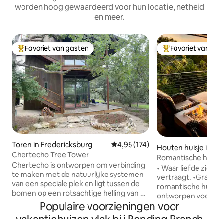
worden hoog gewaardeerd voor hun locatie, netheid
en meer.
Favoriet van gasten
Favoriet van g
Topfavoriet van gasten
Topfavoriet van 
Toren in Fredericksburg
Gemiddelde beoordeling van 4,95
4,95 (174)
Houten huisje in S
Chertecho Tree Tower
o
Romantische hut 
Chertecho is ontworpen om verbinding
eigen hottub
• Waar liefde zich 
te maken met de natuurlijke systemen
vertraagt. •Grantham House is een
van een speciale plek en ligt tussen de
romantische hut v
bomen op een rotsachtige helling van 5
ontworpen voor ve
hectare met uitzicht op de Pedernales
Populaire voorzieningen voor
onvergetelijke mo
River Valley. Een buitentrapsysteem
van gasten met ui