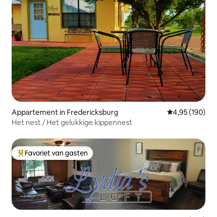
Appartement in Fredericksburg
Gemiddelde beo
4,95 (190)
Het nest / Het gelukkige kippennest
Favoriet van gasten
Topfavoriet van gasten