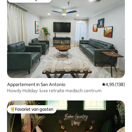
Favoriet van gasten
Appartement in San Antonio
Gemiddelde beo
4,95 (138)
Howdy Holiday: luxe retraite medisch centrum
Favoriet van gasten
Topfavoriet van gasten