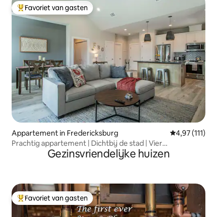
Favoriet van gasten
Topfavoriet van gasten
Appartement in Fredericksburg
Gemiddelde be
4,97 (111)
Prachtig appartement | Dichtbij de stad | Vier
Gezinsvriendelijke huizen
slaapplaatsen
Favoriet van gasten
Topfavoriet van gasten