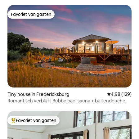
Favoriet van gasten
Favoriet van gasten
Tiny house in Fredericksburg
Gemiddelde beo
4,98 (129)
Romantisch verblijf | Bubbelbad, sauna + buitendouche
Favoriet van gasten
Topfavoriet van gasten