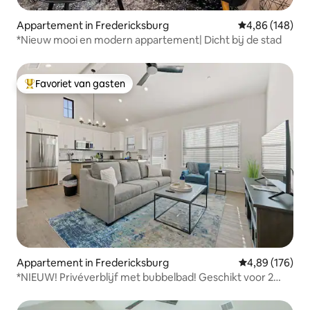
Appartement in Fredericksburg
Gemiddelde beo
4,86 (148)
*Nieuw mooi en modern appartement| Dicht bij de stad
Favoriet van gasten
Topfavoriet van gasten
Appartement in Fredericksburg
Gemiddelde beo
4,89 (176)
*NIEUW! Privéverblijf met bubbelbad! Geschikt voor 2
personen