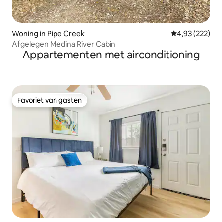
Woning in Pipe Creek
Gemiddelde beo
4,93 (222)
Afgelegen Medina River Cabin
Appartementen met airconditioning
Favoriet van gasten
Favoriet van gasten