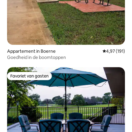
Appartement in Boerne
Gemiddelde beo
4,97 (191)
Goedheid in de boomtoppen
Favoriet van gasten
Favoriet van gasten