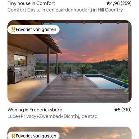
Tiny house in Comfort
Gemiddelde beo
4,96 (259)
Comfort Casita in een paardenhouderij in Hill Country
Favoriet van gasten
Topfavoriet van gasten
Woning in Fredericksburg
Gemiddelde 
5 (310)
Luxe+Privacy+Zwembad+Dichtbij de stad
Favoriet van gasten
Topfavoriet van gasten