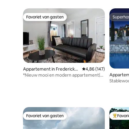
Favoriet van gasten
Superho
Favoriet van gasten
Superho
Appartement in Fredericksb
Gemiddelde beoordeling 
4,86 (147)
urg
Appartem
*Nieuw mooi en modern appartement|
Dicht bij de stad
Stablewoo
#2
Favoriet van gasten
Favor
Favoriet van gasten
Topfavor