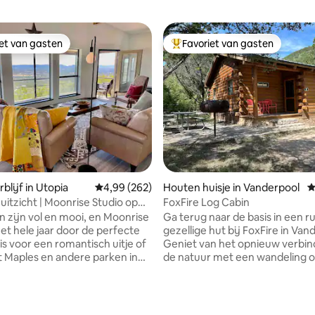
iet van gasten
Favoriet van gasten
iet van gasten
Topfavoriet van gasten
blijf in Utopia
Gemiddelde beoordeling van 4,99 uit 5, 262 r
4,99 (262)
Houten huisje in Vanderpool
G
uitzicht | Moonrise Studio op
FoxFire Log Cabin
l
en zijn vol en mooi, en Moonrise
Ga terug naar de basis in een r
het hele jaar door de perfecte
gezellige hut bij FoxFire in Van
is voor een romantisch uitje of
Geniet van het opnieuw verbi
t Maples en andere parken in
de natuur met een wandeling o
te wandelen! Volledige
de Sabinal-rivier, wandel in Los
an het einde van de weg en
Park, vogels kijken of's nachts
ndelpaden maken dit de
van de sterren en een kampvuu
plek om te ontspannen. De
Volledig ingerichte comfortabe