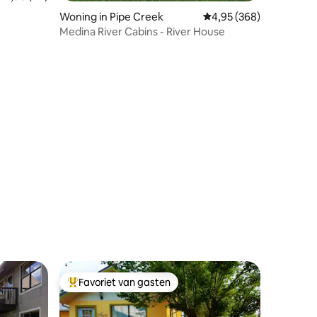
Woning in Pipe Creek
Gemiddelde beoordeling
4,95 (368)
nigolf
Medina River Cabins - River House
ecensies
Favoriet van gasten
Topfavoriet van gasten