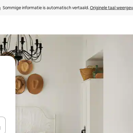
Sommige informatie is automatisch vertaald. 
Originele taal weerge
een keuze met je de pijltjestoetsen omhoog en omlaag, óf door te tik