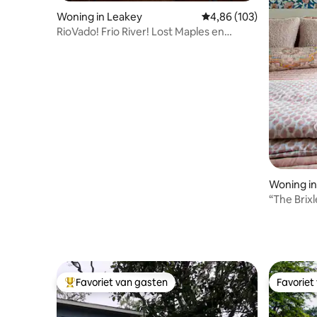
Woning in Leakey
Gemiddelde beoordeling 
4,86 (103)
RioVado! Frio River! Lost Maples en
Garner Park!
Woning in 
“The Brixl
Trail
Favoriet van gasten
Favoriet
Topfavoriet van gasten
Favoriet