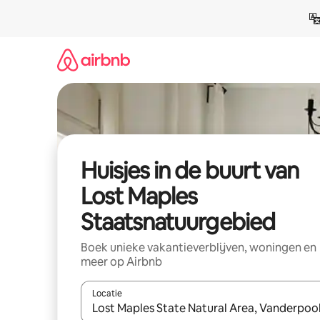
Ga
direct
naar
inhoud
Huisjes in de buurt van
Lost Maples
Staatsnatuurgebied
Boek unieke vakantieverblijven, woningen en
meer op Airbnb
Locatie
Wanneer er suggesties beschikbaar zijn, maak je 