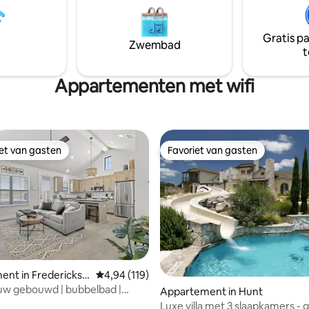
Gratis p
Zwembad
t
Appartementen met wifi
iet van gasten
Favoriet van gasten
iet van gasten
Favoriet van gasten
g van 4,92 uit 5, 13 recensies
nt in Fredericksb
Gemiddelde beoordeling van 4,94 uit 5, 119 r
4,94 (119)
uw gebouwd | bubbelbad |
Appartement in Hunt
Main
Luxe villa met 3 slaapkamers - 