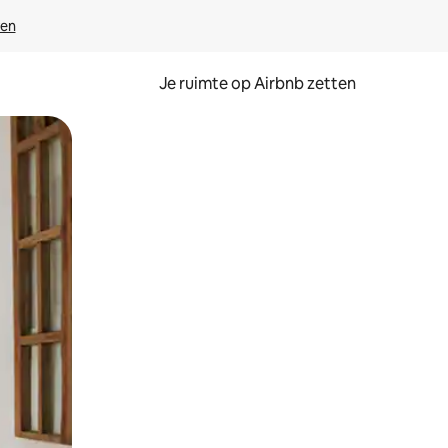
ven
Je ruimte op Airbnb zetten
ken of swipen.