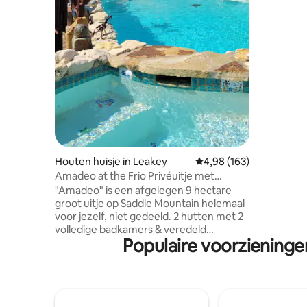
voormalig
grote ver
op de zo
Melkweg en
eclectisc
meubels, 
beddengoe
thuis voel
Houten huisje in Leakey
Gemiddelde beoordeling 
4,98 (163)
Amadeo at the Frio Privéuitje met
zwembad en spa
"Amadeo" is een afgelegen 9 hectare
groot uitje op Saddle Mountain helemaal
voor jezelf, niet gedeeld. 2 hutten met 2
volledige badkamers & veredeld
Populaire voorzieninge
bijgebouw/douche bij
zoutwaterzwembad en spa. Buiten
loungen, overdekte eetruimtes,
speelruimte, sterrenkijken bij de
vuurplaats. Wij zijn gelegen op 1,5 km