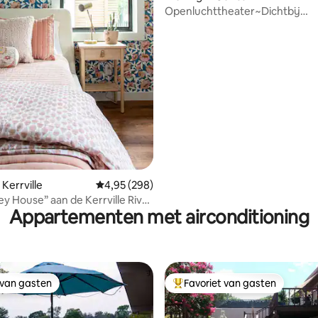
Openluchttheater~Dichtbij
van 4,86 uit 5, 103 recensies
rivier~Zwembad~Bubbelbad~Mi
Kerrville
Gemiddelde beoordeling van 4,95 uit 5, 298 r
4,95 (298)
ey House” aan de Kerrville River
Appartementen met airconditioning
 van gasten
Favoriet van gasten
 van gasten
Topfavoriet van gasten