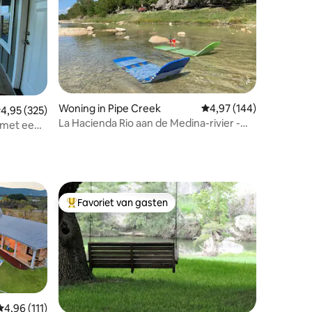
ecensies
Woning in Pipe Creek
Gemiddelde beoordeling
4,97 (144)
emiddelde beoordeling van 4,95 uit 5, 325 recensies
4,95 (325)
La Hacienda Rio aan de Medina-rivier -
l met een
Tranquility Life
Favoriet van gasten
Topfavoriet van gasten
Gemiddelde beoordeling van 4,96 uit 5, 111 recensies
4,96 (111)