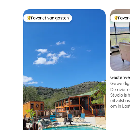
Favoriet van gasten
Favor
Topfavoriet van gasten
Topfavor
Gastenver
Geweldig 
Sunrise Hil
De rivier
Studio is 
uitvalsbas
om in Los
de omgeving 
privacy a
eigen wa
perfecte 