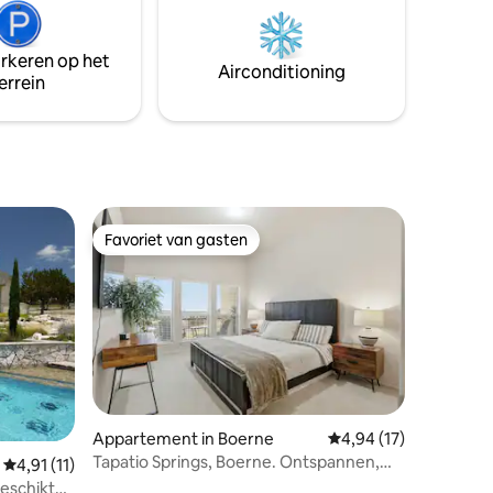
arkeren op het
Airconditioning
errein
Favoriet van gasten
Favoriet van gasten
ecensies
Appartement in Boerne
Gemiddelde beoordelin
4,94 (17)
Tapatio Springs, Boerne. Ontspannen,
Gemiddelde beoordeling van 4,91 uit 5, 11 recensies
4,91 (11)
dineren, golfen
geschikt