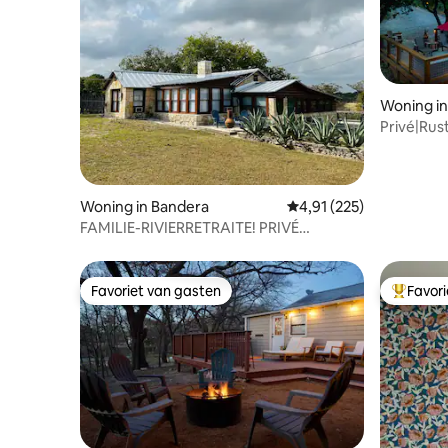
Woning in
Privé|Rus
hectare|
Woning in Bandera
Gemiddelde beoordeling
4,91 (225)
FAMILIE-RIVIERRETRAITE! PRIVÉ
TOEGANG TOT DE RIVIER DE MEDINA!
Favoriet van gasten
Favor
Favoriet van gasten
Topfavor