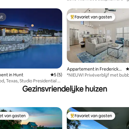
voor 10 personen - zwembade
glijbanen BBQ
st
Favoriet van gasten
st
Topfavoriet van gasten
van 4,86 uit 5, 147 recensies
Appartement in Fredericksb
G
urg
ent in Hunt
Gemiddelde beoordeling van 5 uit 5, 5 r
5 (5)
*NIEUW! Privéverblijf met bub
Geschikt voor 2 personen
d, Texas, Studio Presidential Z
Gezinsvriendelijke huizen
iet van gasten
Favoriet van gasten
iet van gasten
Topfavoriet van gasten