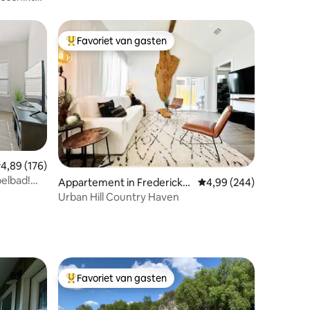
n met
Favoriet van gasten
Topfavoriet van gasten
emiddelde beoordeling van 4,89 uit 5, 176 recensies
4,89 (176)
ecensies
belbad!
Appartement in Fredericks
Gemiddelde beoordeling
4,99 (244)
burg
Urban Hill Country Haven
Favoriet van gasten
Topfavoriet van gasten