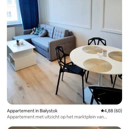
Appartement in Białystok
Gemiddelde be
4,88 (60)
Appartement met uitzicht op het marktplein van
Kosciuszko