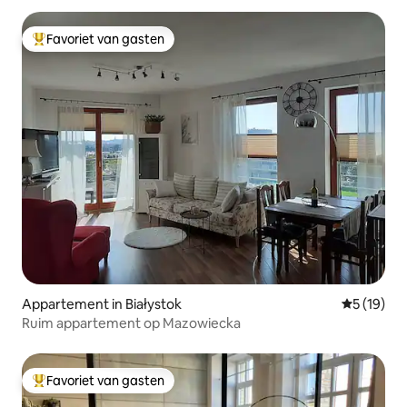
Favoriet van gasten
Topfavoriet van gasten
Appartement in Białystok
Gemiddelde
5 (19)
Ruim appartement op Mazowiecka
Favoriet van gasten
Topfavoriet van gasten