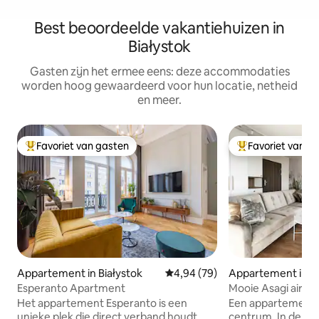
Best beoordeelde vakantiehuizen in
Białystok
Gasten zijn het ermee eens: deze accommodaties
worden hoog gewaardeerd voor hun locatie, netheid
en meer.
Favoriet van gasten
Favoriet van g
Topfavoriet van gasten
Topfavoriet van 
Appartement in Białystok
Gemiddelde beoordeling van 4,9
4,94 (79)
Appartement in Bi
Esperanto Apartment
Mooie Asagi airco,
parkeren
Het appartement Esperanto is een
Een appartement 
unieke plek die direct verband houdt
centrum. In de bu