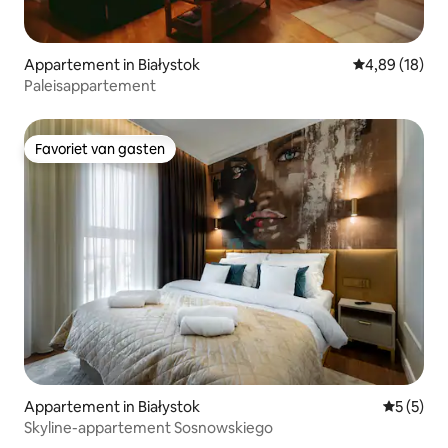
Appartement in Białystok
Gemiddelde be
4,89 (18)
Paleisappartement
Favoriet van gasten
Favoriet van gasten
Appartement in Białystok
Gemiddeld
5 (5)
Skyline-appartement Sosnowskiego