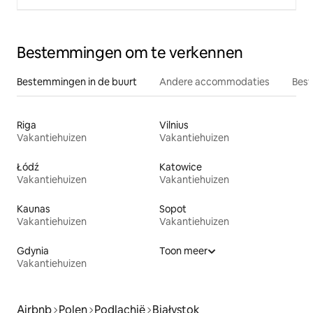
Bestemmingen om te verkennen
Bestemmingen in de buurt
Andere accommodaties
Best
Riga
Vilnius
Vakantiehuizen
Vakantiehuizen
Łódź
Katowice
Vakantiehuizen
Vakantiehuizen
Kaunas
Sopot
Vakantiehuizen
Vakantiehuizen
Gdynia
Toon meer
Vakantiehuizen
Airbnb
Polen
Podlachië
Białystok