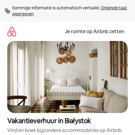
Ga
Sommige informatie is automatisch vertaald. 
Originele taal 
direct
weergeven
naar
inhoud
Je ruimte op Airbnb zetten
Vakantieverhuur in Białystok
Vind en boek bijzondere accommodaties op Airbnb