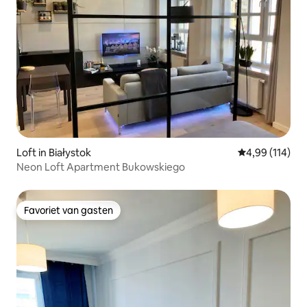
Loft in Białystok
Gemiddelde beo
4,99 (114)
Neon Loft Apartment Bukowskiego
Favoriet van gasten
Favoriet van gasten