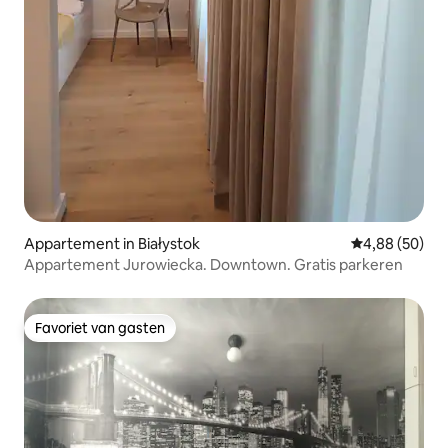
Appartement in Białystok
Gemiddelde be
4,88 (50)
Appartement Jurowiecka. Downtown. Gratis parkeren
Favoriet van gasten
Favoriet van gasten