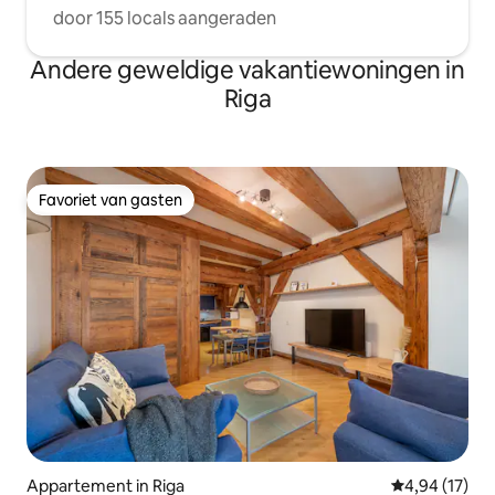
door 155 locals aangeraden
Andere geweldige vakantiewoningen in
Riga
Favoriet van gasten
Favoriet van gasten
Appartement in Riga
Gemiddelde be
4,94 (17)