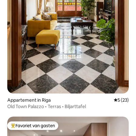
Appartement in Riga
Gemiddelde
5 (23)
Old Town Palazzo • Terras • Biljarttafel
Favoriet van gasten
Topfavoriet van gasten