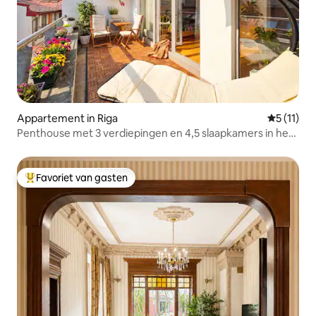
Appartement in Riga
Gemiddeld
5 (11)
Penthouse met 3 verdiepingen en 4,5 slaapkamers in het
oude Riga
Favoriet van gasten
Topfavoriet van gasten