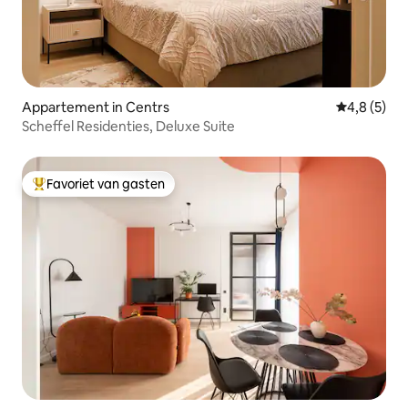
Appartement in Centrs
Gemiddelde 
4,8 (5)
Scheffel Residenties, Deluxe Suite
Favoriet van gasten
Topfavoriet van gasten