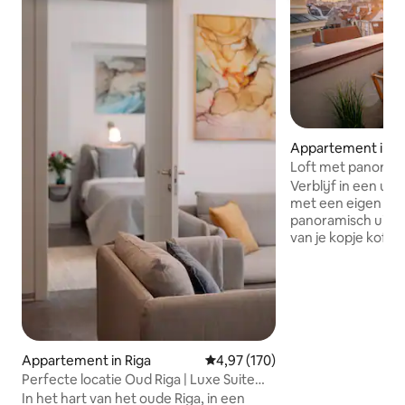
Appartement in R
Loft met panorami
oude stad • Terra
Verblijf in een uni
met een eigen dak
panoramisch uitzic
van je kopje koffi
glas wijn met uitz
skyline. Het appartement heeft hoge
plafonds, een gez
een ruim, stijlvol 
ontspannen na een
van de stad. Gelegen in het hart van de
oude binnenstad, 
Appartement in Riga
Gemiddelde beoordeling van 4,97
4,97 (170)
steenworp afstan
Perfecte locatie Oud Riga | Luxe Suite
restaurants, cafés
2BDR 80m2
In het hart van het oude Riga, in een