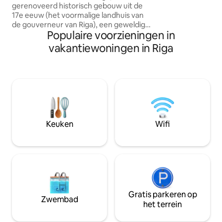
bezienswaardighe
gerenoveerd historisch gebouw uit de
genoeg afgezonde
17e eeuw (het voormalige landhuis van
comfortabel verbli
de gouverneur van Riga), een geweldig
Populaire voorzieningen in
appartement bestaande uit: 2
slaapkamers, woonkamer, keuken,
vakantiewoningen in Riga
badkamer, wasruimte - Perfecte
centrale locatie - Stijlvol, elegant en
gezellig - Luxe ingericht - Rustige goede
nachtrust - Mooi uitzicht - Grenzend aan
alle belangrijke kerken, musea,
monumenten en bezienswaardigheden
van de oude stad, op slechts 50 meter
van het koepelplein en de kathedraal -
Keuken
Wifi
volledig uitgerust Een onvergetelijk
verblijf!
Gratis parkeren op
Zwembad
het terrein