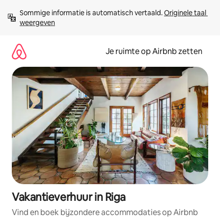
Ga
Sommige informatie is automatisch vertaald. 
Originele taal 
direct
weergeven
naar
inhoud
Je ruimte op Airbnb zetten
Vakantieverhuur in Riga
Vind en boek bijzondere accommodaties op Airbnb