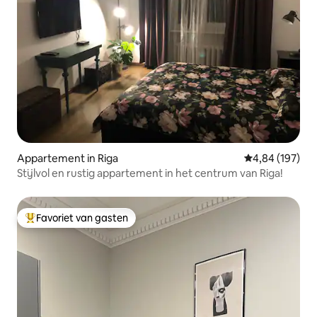
Appartement in Riga
Gemiddelde beo
4,84 (197)
Stijlvol en rustig appartement in het centrum van Riga!
Favoriet van gasten
Topfavoriet van gasten