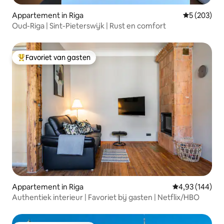
Appartement in Riga
Gemiddelde 
5 (203)
Oud-Riga | Sint-Pieterswijk | Rust en comfort
Favoriet van gasten
Topfavoriet van gasten
Appartement in Riga
Gemiddelde beo
4,93 (144)
Authentiek interieur | Favoriet bij gasten | Netflix/HBO