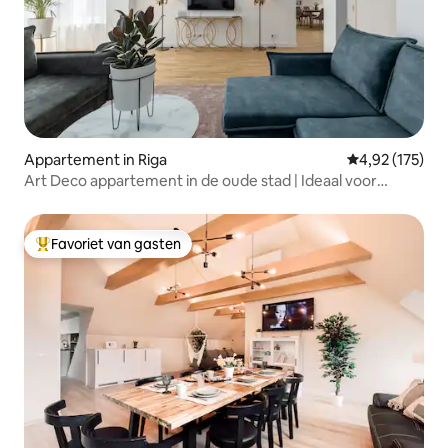
Appartement in Riga
Gemiddelde beo
4,92 (175)
Art Deco appartement in de oude stad | Ideaal voor
groepen
Favoriet van gasten
Topfavoriet van gasten