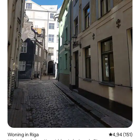
Woning in Riga
Gemiddelde beo
4,94 (151)