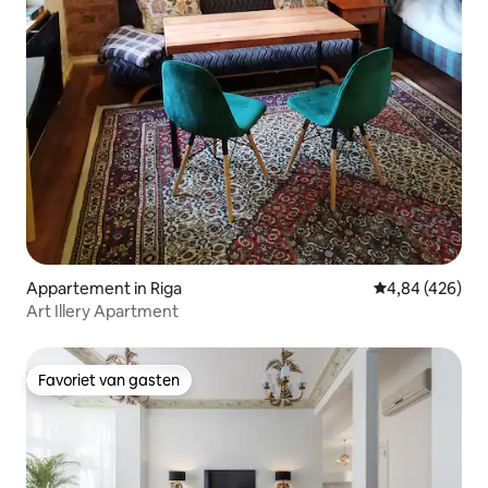
Appartement in Riga
Gemiddelde beo
4,84 (426)
Art Illery Apartment
Favoriet van gasten
Favoriet van gasten