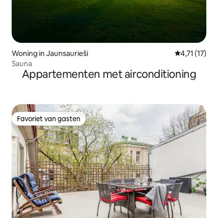
Woning in Jaunsaurieši
Gemiddelde b
4,71 (17)
Sauna
Appartementen met airconditioning
Favoriet van gasten
Favoriet van gasten