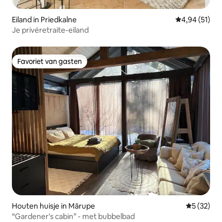
Eiland in Priedkalne
Gemiddelde be
4,94 (51)
Je privéretraite-eiland
Favoriet van gasten
Favoriet van gasten
Houten huisje in Mārupe
Gemiddelde
5 (32)
“Gardener's cabin” - met bubbelbad