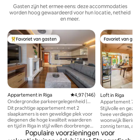
Gasten zijn het ermee eens: deze accommodaties
worden hoog gewaardeerd voor hun locatie, netheid
en meer.
Favoriet van gasten
Favoriet van gas
Topfavoriet van gasten
Favoriet van gas
Appartement in Riga
Gemiddelde beoordeling van 4,97
4,97 (146)
Loft in Riga
Ondergrondse parkeergelegenheid |
Appartement 71 B
Favoriet bij gasten | 125 m2!
Dit prachtige appartement met 2
Stijlvolle en gezel
slaapkamers is een geweldige plek voor
twee verdiepingen
diegenen die hoge kwaliteit waarderen
woonwijk Bieriņi, 
en tijd in Riga in stijl willen doorbrengen.
zonnig terras, afg
Populaire voorzieningen voor
Het ligt op een geweldige locatie in de
en gratis parkeren
Oude Stad. Hier verblijven betekent dat
naar de luchthave