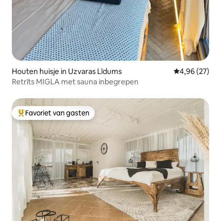
Houten huisje in Uzvaras Līdums
Gemiddelde be
4,96 (27)
Retrīts MIGLA met sauna inbegrepen
Favoriet van gasten
Topfavoriet van gasten