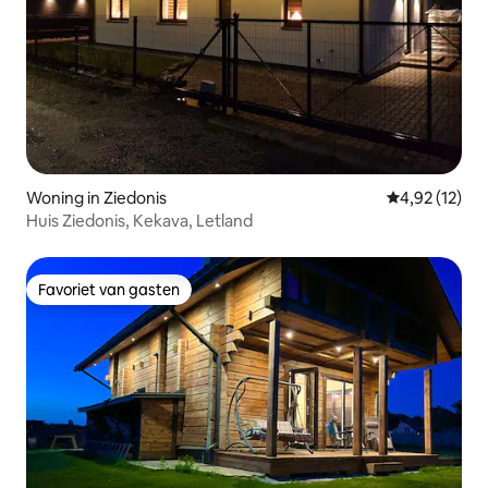
Woning in Ziedonis
Gemiddelde be
4,92 (12)
Huis Ziedonis, Kekava, Letland
Favoriet van gasten
Favoriet van gasten