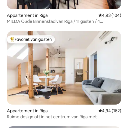
Appartement in Riga
Gemiddelde beo
4,93 (104)
MILDA Oude Binnenstad van Riga / 11 gasten / 4
slaapkamers / airconditioning / centraal
Favoriet van gasten
Topfavoriet van gasten
Appartement in Riga
Gemiddelde beo
4,94 (162)
Ruime designloft in het centrum van Riga met
airconditioning