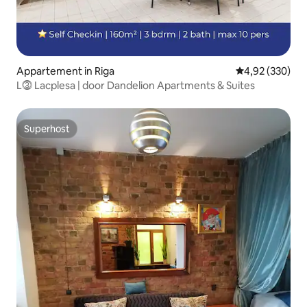
Appartement in Riga
Gemiddelde beo
4,92 (330)
L⓷ Lacplesa | door Dandelion Apartments & Suites
Superhost
Superhost