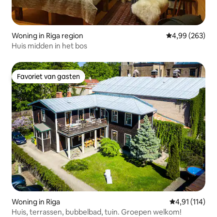
Woning in Riga region
Gemiddelde beo
4,99 (263)
Huis midden in het bos
Favoriet van gasten
Favoriet van gasten
Woning in Riga
Gemiddelde beo
4,91 (114)
Huis, terrassen, bubbelbad, tuin. Groepen welkom!