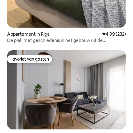
Appartement in Riga
Gemiddelde beo
4,99 (232)
De plek met geschiedenis in het gebouw uit de
Renaissance
Favoriet van gasten
Favoriet van gasten