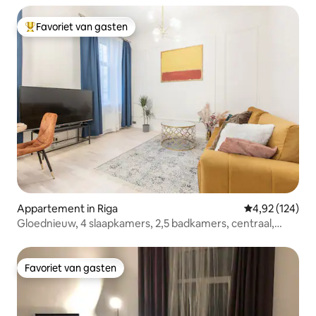
Favoriet van gasten
Topfavoriet van gasten
Appartement in Riga
Gemiddelde beo
4,92 (124)
Gloednieuw, 4 slaapkamers, 2,5 badkamers, centraal,
boulevard, luxe
Favoriet van gasten
Favoriet van gasten