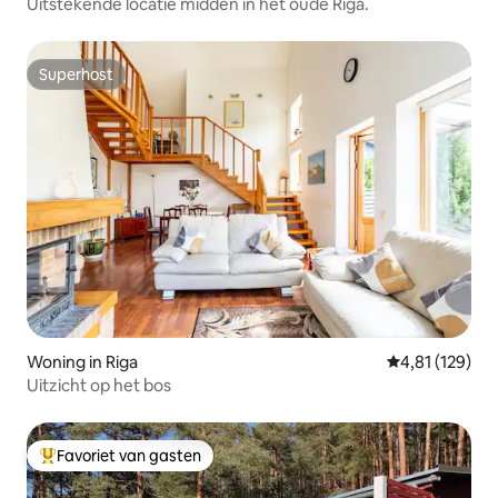
Uitstekende locatie midden in het oude Riga.
Superhost
Superhost
Woning in Riga
Gemiddelde beo
4,81 (129)
Uitzicht op het bos
Favoriet van gasten
Topfavoriet van gasten