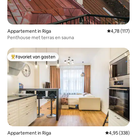
Appartement in Riga
Gemiddelde beo
4,78 (117)
Penthouse met terras en sauna
Favoriet van gasten
Topfavoriet van gasten
Appartement in Riga
Gemiddelde beo
4,95 (338)