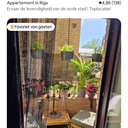
Appartement in Riga
Gemiddelde beo
4,86 (138)
Ervaar de levendigheid van de oude stad | Toplocatie!
Favoriet van gasten
Topfavoriet van gasten