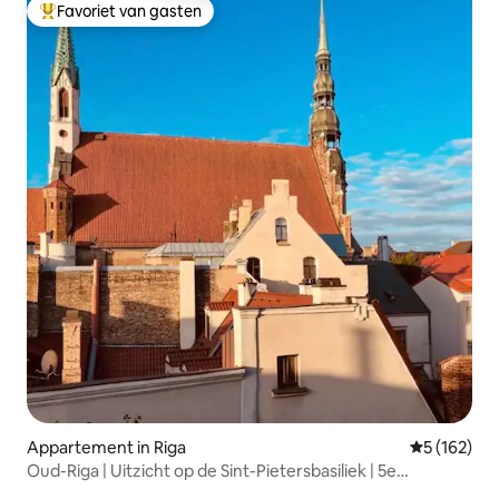
Favoriet van gasten
Topfavoriet van gasten
Appartement in Riga
Gemiddelde 
5 (162)
Oud-Riga | Uitzicht op de Sint-Pietersbasiliek | 5e
verdieping | Lift