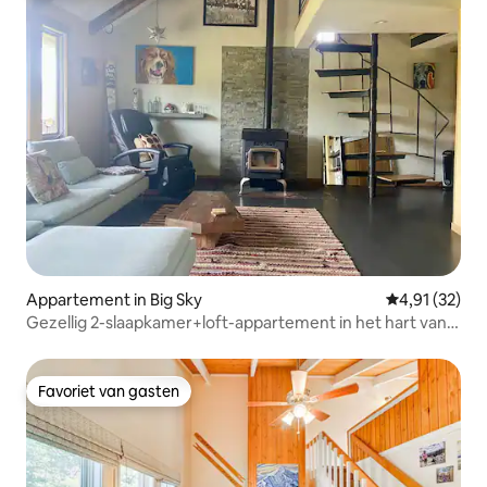
Appartement in Big Sky
Gemiddelde be
4,91 (32)
Gezellig 2-slaapkamer+loft-appartement in het hart van
Big Sky
Favoriet van gasten
Favoriet van gasten