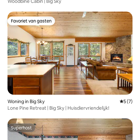
Woodbine Cabin | Big Sky
Favoriet van gasten
Favoriet van gasten
Woning in Big Sky
Gemiddeld
5 (7)
Lone Pine Retreat | Big Sky | Huisdiervriendelijk!
Superhost
Superhost