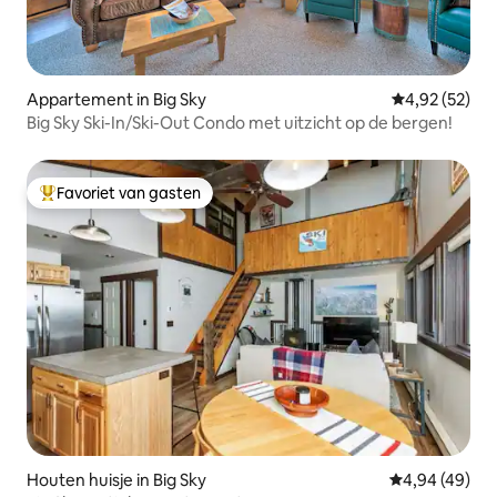
Appartement in Big Sky
Gemiddelde be
4,92 (52)
Big Sky Ski-In/Ski-Out Condo met uitzicht op de bergen!
Favoriet van gasten
Topfavoriet van gasten
Houten huisje in Big Sky
Gemiddelde be
4,94 (49)