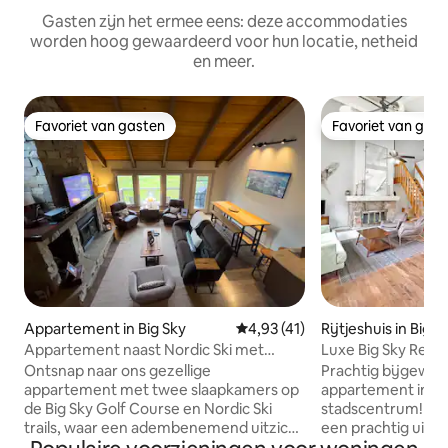
Gasten zijn het ermee eens: deze accommodaties
worden hoog gewaardeerd voor hun locatie, netheid
en meer.
Favoriet van gasten
Favoriet van gas
Favoriet van gasten
Favoriet van gas
Appartement in Big Sky
Gemiddelde beoordeling van 4,9
4,93 (41)
Rijtjeshuis in Big S
Appartement naast Nordic Ski met
Luxe Big Sky Retr
panoramisch balkon, jacuzzi
het stadscentrum
Ontsnap naar ons gezellige
Prachtig bijgewer
appartement met twee slaapkamers op
appartement in de
de Big Sky Golf Course en Nordic Ski
stadscentrum! Di
trails, waar een adembenemend uitzicht
een prachtig uitzi
op de bergen en een houtkachel
de golfbaan Big Sk