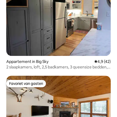
Appartement in Big Sky
Gemiddelde b
4,9 (42)
2 slaapkamers, loft, 2,5 badkamers, 3 queensize bedden,
wasmachine/droger
Favoriet van gasten
Favoriet van gasten