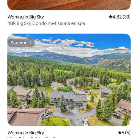
Woning in Big Sky
Gemiddelde be
4,82 (33)
4BR Big Sky Condo met sauna en spa
Superhost
Superhost
Woning in Big Sky
Gemiddeld
5 (5)