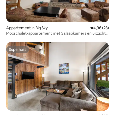
Appartement in Big Sky
Gemiddelde be
4,96 (23)
Mooi chalet-appartement met 3 slaapkamers en uitzicht
op de bergen
Superhost
Superhost