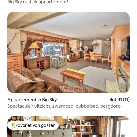
Big Sky rustiek appartement!
Appartement in Big Sky
Gemiddelde b
4,91 (11)
Spectaculair uitzicht, zwembad, bubbelbad, bergdorp
Favoriet van gasten
Topfavoriet van gasten