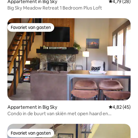
Appartement in Big Sky
Gemiddelde be
4,79 (28)
Big Sky Meadow Retreat 1 Bedroom Plus Loft
Favoriet van gasten
Favoriet van gasten
Appartement in Big Sky
Gemiddelde be
4,82 (45)
Condo in de buurt van skiën met open haard en
binnenbubbelbad
Favoriet van gasten
Favoriet van gasten