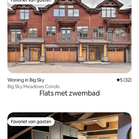
Favoriet van gasten
Woning in Big Sky
Gemiddelde
5 (32)
Big Sky Meadows Condo
Flats met zwembad
Favoriet van gasten
Favoriet van gasten