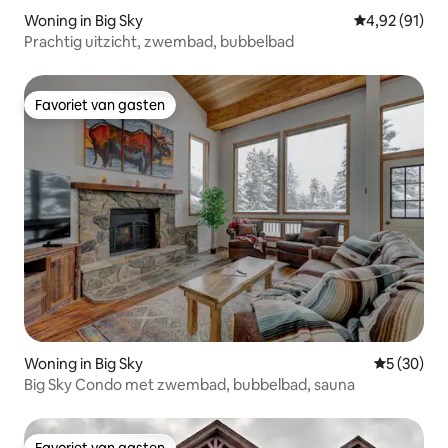
Woning in Big Sky
Gemiddelde be
4,92 (91)
Prachtig uitzicht, zwembad, bubbelbad
Favoriet van gasten
Favoriet van gasten
Woning in Big Sky
Gemiddelde
5 (30)
Big Sky Condo met zwembad, bubbelbad, sauna
Favoriet van gasten