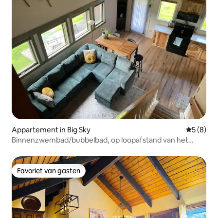
Appartement in Big Sky
Gemiddeld
5 (8)
Binnenzwembad/bubbelbad, op loopafstand van het
stadscentrum
Favoriet van gasten
Favoriet van gasten