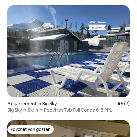
Appartement in Big Sky
Gemiddeld
5 (7)
Big Sky ❄ Ski in ❄ Pool/Hot Tub Full Condo 6-8 PPL
Favoriet van gasten
Favoriet van gasten