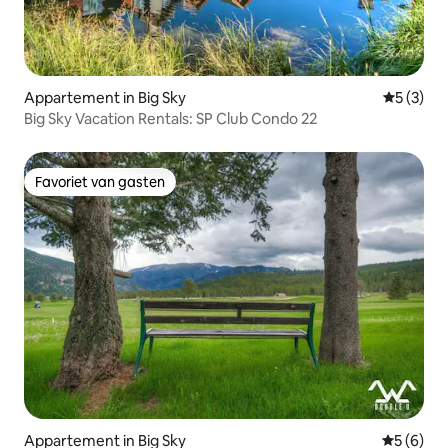
Appartement in Big Sky
Gemiddeld
5 (3)
Big Sky Vacation Rentals: SP Club Condo 22
Favoriet van gasten
Favoriet van gasten
Appartement in Big Sky
Gemiddeld
5 (6)