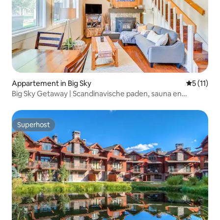
Appartement in Big Sky
Gemiddeld
5 (11)
Big Sky Getaway | Scandinavische paden, sauna en
comfort
Superhost
Superhost