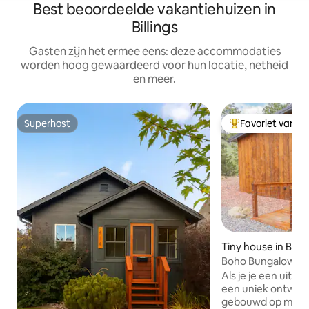
Best beoordeelde vakantiehuizen in
Billings
Gasten zijn het ermee eens: deze accommodaties
worden hoog gewaardeerd voor hun locatie, netheid
en meer.
Superhost
Favoriet van g
Superhost
Topfavoriet van 
Tiny house in Billin
Boho Bungalow @ 
Als je je een uitst
een uniek ontworp
gebouwd op meer