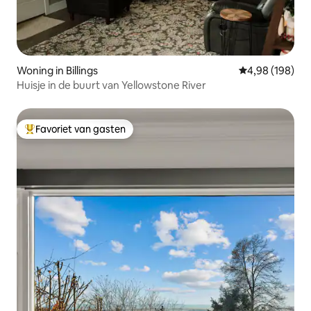
Woning in Billings
Gemiddelde beo
4,98 (198)
Huisje in de buurt van Yellowstone River
Favoriet van gasten
Topfavoriet van gasten