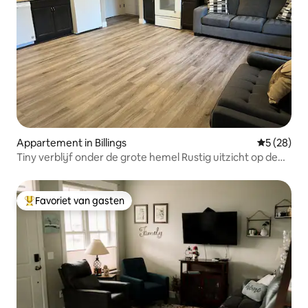
Appartement in Billings
Gemiddelde
5 (28)
Tiny verblijf onder de grote hemel Rustig uitzicht op de
dierentuin!
Favoriet van gasten
Topfavoriet van gasten