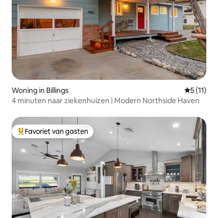
Woning in Billings
Gemiddeld
5 (11)
4 minuten naar ziekenhuizen | Modern Northside Haven
Favoriet van gasten
Topfavoriet van gasten