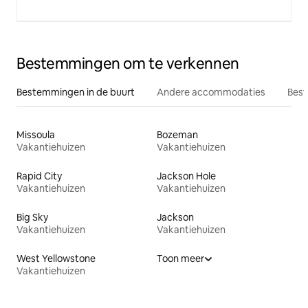
Bestemmingen om te verkennen
Bestemmingen in de buurt
Andere accommodaties
Best
Missoula
Bozeman
Vakantiehuizen
Vakantiehuizen
Rapid City
Jackson Hole
Vakantiehuizen
Vakantiehuizen
Big Sky
Jackson
Vakantiehuizen
Vakantiehuizen
West Yellowstone
Toon meer
Vakantiehuizen