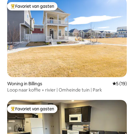
Favoriet van gasten
Topfavoriet van gasten
Woning in Billings
Gemiddelde
5 (19)
Loop naar koffie + rivier | Omheinde tuin | Park
Favoriet van gasten
Topfavoriet van gasten