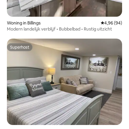
Woning in Billings
Gemiddelde be
4,96 (94)
Modern landelijk verblijf • Bubbelbad • Rustig uitzicht
Superhost
Superhost