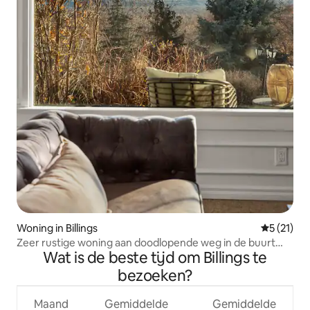
Woning in Billings
Gemiddelde
5 (21)
Zeer rustige woning aan doodlopende weg in de buurt
Wat is de beste tijd om Billings te
van Med en het centrum
bezoeken?
Maand
Gemiddelde
Gemiddelde