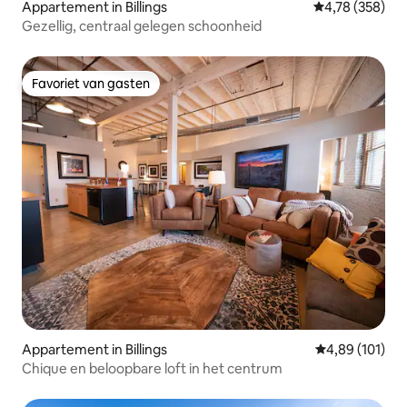
Appartement in Billings
Gemiddelde beo
4,78 (358)
Gezellig, centraal gelegen schoonheid
Favoriet van gasten
Favoriet van gasten
Appartement in Billings
Gemiddelde beo
4,89 (101)
Chique en beloopbare loft in het centrum