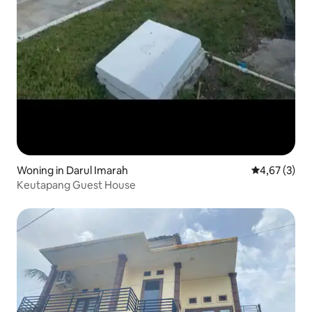
Woning in Darul Imarah
Gemiddelde b
4,67 (3)
Keutapang Guest House