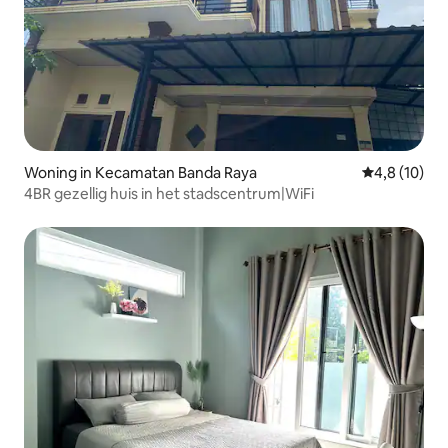
Woning in Kecamatan Banda Raya
Gemiddelde b
4,8 (10)
4BR gezellig huis in het stadscentrum|WiFi