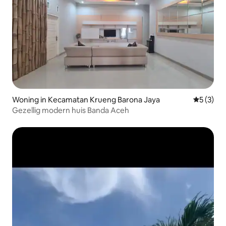
Woning in Kecamatan Krueng Barona Jaya
Gemiddeld
5 (3)
Gezellig modern huis Banda Aceh