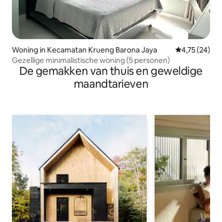
Woning in Kecamatan Krueng Barona Jaya
Gemiddelde be
4,75 (24)
Gezellige minimalistische woning (5 personen)
De gemakken van thuis en geweldige
maandtarieven