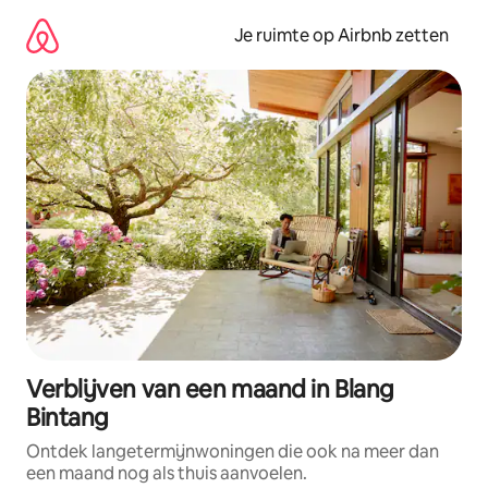
Ga
direct
Je ruimte op Airbnb zetten
naar
inhoud
Verblijven van een maand in Blang
Bintang
Ontdek langetermijnwoningen die ook na meer dan
een maand nog als thuis aanvoelen.