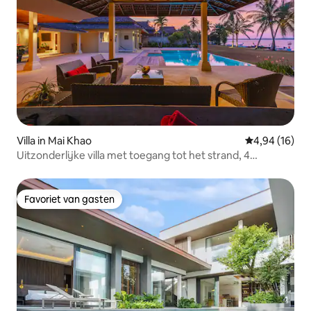
Villa in Mai Khao
Gemiddelde be
4,94 (16)
Uitzonderlijke villa met toegang tot het strand, 4
slaapkamers,
Favoriet van gasten
Favoriet van gasten