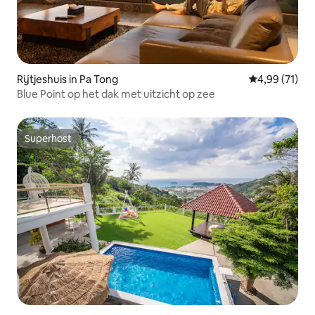
Rijtjeshuis in Pa Tong
Gemiddelde be
4,99 (71)
Blue Point op het dak met uitzicht op zee
Superhost
Superhost