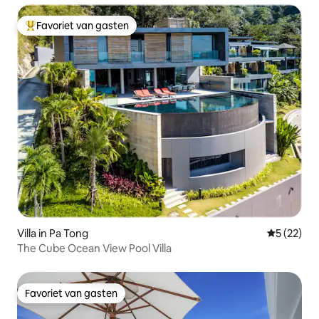
Favoriet van gasten
Topfavoriet van gasten
Villa in Pa Tong
Gemiddelde
5 (22)
The Cube Ocean View Pool Villa
Favoriet van gasten
Favoriet van gasten