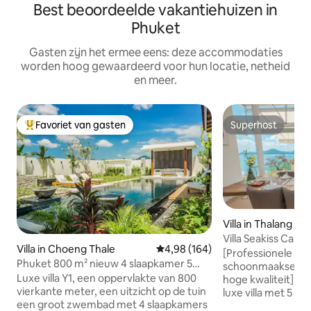
Best beoordeelde vakantiehuizen in
Phuket
Gasten zijn het ermee eens: deze accommodaties
worden hoog gewaardeerd voor hun locatie, netheid
en meer.
Favoriet van gasten
Superhost
Topfavoriet van gasten
Superhost
Villa in Thalang
Villa Seakiss Cape
Villa in Choeng Thale
Gemiddelde beoordeling van 4,98
4,98 (164)
met zeezicht, ont
[Professionele hu
Phuket 800 m² nieuw 4 slaapkamer 5
butler
schoonmaakservice
badkamer groot zwembad luxe tuin villa
Luxe villa Y1, een oppervlakte van 800
hoge kwaliteit] V
Y1
vierkante meter, een uitzicht op de tuin
luxe villa met 5 sl
een groot zwembad met 4 slaapkamers
op zee is gelegen