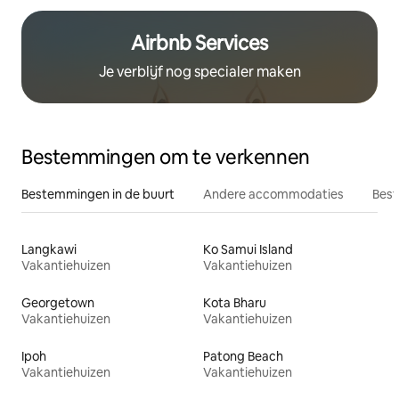
Airbnb Services
Je verblijf nog specialer maken
Bestemmingen om te verkennen
Bestemmingen in de buurt
Andere accommodaties
Best
Langkawi
Ko Samui Island
Vakantiehuizen
Vakantiehuizen
Georgetown
Kota Bharu
Vakantiehuizen
Vakantiehuizen
Ipoh
Patong Beach
Vakantiehuizen
Vakantiehuizen