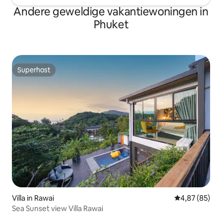
Andere geweldige vakantiewoningen in
Phuket
Superhost
Superhost
Villa in Rawai
Gemiddelde be
4,87 (85)
Sea Sunset view Villa Rawai