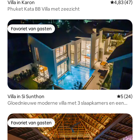
Villa in Karon
Gemiddelde be
4,83 (47)
Phuket Kata BB Villa met zeezicht
Favoriet van gasten
Favoriet van gasten
Villa in Si Sunthon
Gemiddelde
5 (24)
Gloednieuwe moderne villa met 3 slaapkamers en een
hoog plafond
Favoriet van gasten
Favoriet van gasten