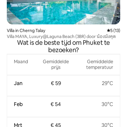
Villa in Cherng Talay
Gemiddelde
5 (13)
Villa MAYA, Luxury@Laguna Beach (3BR) door น้องมังคุด
Wat is de beste tijd om Phuket te
bezoeken?
Maand
Gemiddelde
Gemiddelde
prijs
temperatuur
Jan
€ 59
29°C
Feb
€ 54
30°C
Mrt
€ 45
30°C