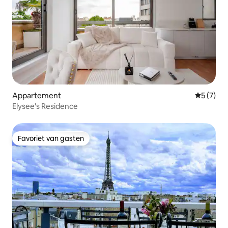
Appartement
Gemiddeld
5 (7)
Elysee's Residence
Favoriet van gasten
Favoriet van gasten