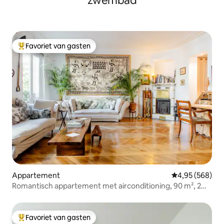
zwembad
Favoriet van gasten
Topfavoriet van gasten
Appartement
Gemiddelde beo
4,95 (568)
Romantisch appartement met airconditioning, 90 m², 2
slaapkamers/2 badkamers/6 personen, in de buurt van
Notre-Dame
Favoriet van gasten
Topfavoriet van gasten