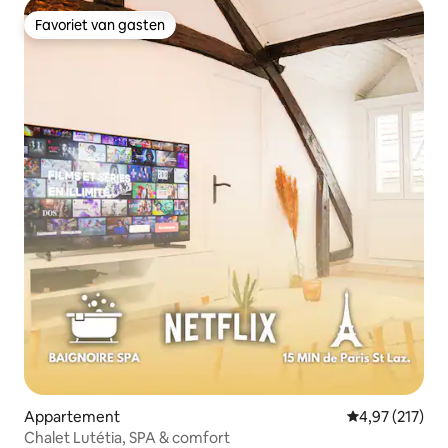
Favoriet van gasten
Favoriet van gasten
Appartement
Gemiddelde beo
4,97 (217)
Chalet Lutétia, SPA & comfort