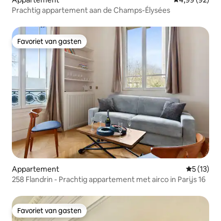
Prachtig appartement aan de Champs-Élysées
Favoriet van gasten
Favoriet van gasten
Appartement
Gemiddelde
5 (13)
258 Flandrin - Prachtig appartement met airco in Parijs 16
Favoriet van gasten
Favoriet van gasten