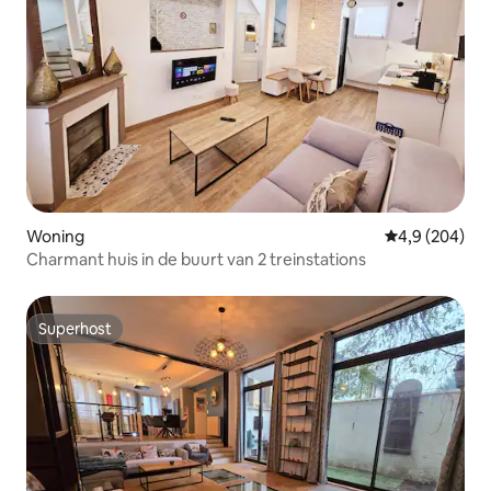
Woning
Gemiddelde be
4,9 (204)
Charmant huis in de buurt van 2 treinstations
Superhost
Superhost