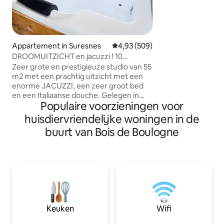
een van de meest
exclusieve buurte
onafhankelijke st
stijl comfort, sli
Volledig uitgerust
Appartement in Suresnes
Gemiddelde beoordeling van 4,93
4,93 (509)
cm, snelle wifi, sm
DROOMUITZICHT en jacuzzi ! 10
lommerrijke eigen
minuten van het centrum van PARIJS!
Zeer grote en prestigieuze studio van 55
cocon voor een rus
m2 met een prachtig uitzicht met een
inspirerend verblij
enorme JACUZZI, een zeer groot bed
en een Italiaanse douche. Gelegen in
Populaire voorzieningen voor
een rustige en veilige omgeving op 10
minuten van de beroemde Avenue des
huisdiervriendelijke woningen in de
Champs Elysées (centrum van Parijs). Ik
buurt van Bois de Boulogne
bied voor € 95 een optioneel
“ROMANTISCH PAKKET” aan om je
geliefde te VERRASSEN. Het wordt
geleverd met bloemblaadjes van rozen,
kaarsen geplaatst op een hartvorm op
het bed (een Happy Birthday-bord kan
worden toegevoegd) en voor € 175
wordt het geleverd met een goede fles
Keuken
Wifi
champagne en aardbeien! 🌹🥂🍓