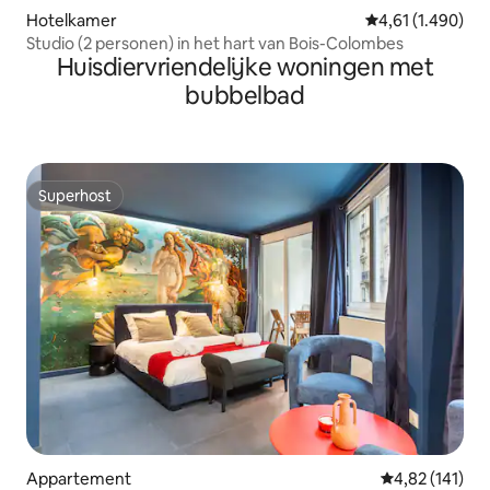
Hotelkamer
Gemiddelde beoor
4,61 (1.490)
Studio (2 personen) in het hart van Bois-Colombes
Huisdiervriendelijke woningen met
bubbelbad
Superhost
Superhost
Appartement
Gemiddelde beo
4,82 (141)