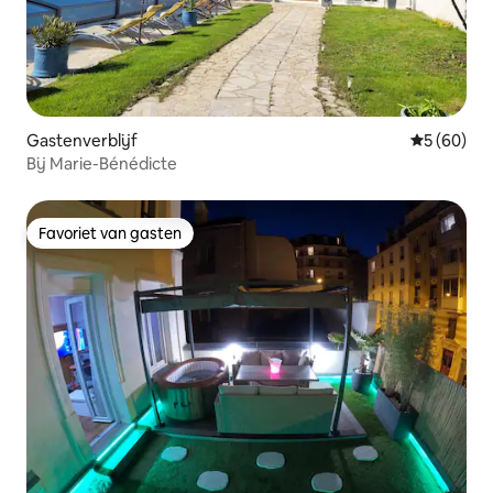
Gastenverblijf
Gemiddelde
5 (60)
Bij Marie-Bénédicte
Favoriet van gasten
Favoriet van gasten