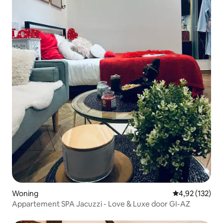
Woning
Gemiddelde beo
4,92 (132)
Appartement SPA Jacuzzi - Love & Luxe door GI-AZ