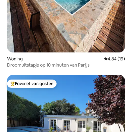
Woning
Gemiddelde be
4,84 (19)
Droomuitstapje op 10 minuten van Parijs
Favoriet van gasten
Topfavoriet van gasten