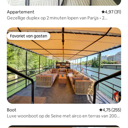
Appartement
Gemiddelde be
4,97 (31)
Gezellige duplex op 2 minuten lopen van Parijs • 2
terrassen
Favoriet van gasten
Favoriet van gasten
Boot
Gemiddelde beo
4,75 (255)
Luxe woonboot op de Seine met airco en terras van 200
m² in Parijs