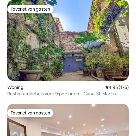
Favoriet van gasten
Favoriet van gasten
Woning
Gemiddelde beo
4,95 (176)
Rustig familiehuis voor 9 personen – Canal St-Martin
Favoriet van gasten
Favoriet van gasten