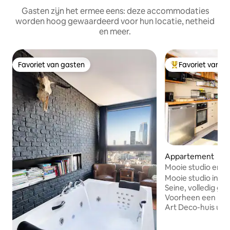
Gasten zijn het ermee eens: deze accommodaties
worden hoog gewaardeerd voor hun locatie, netheid
en meer.
Favoriet van gasten
Favoriet van g
Favoriet van gasten
Topfavoriet van 
Appartement
Mooie studio en pati
zomer
Mooie studio in he
Seine, volledig ge
Voorheen een mew
Art Deco-huis uit d
een rustige en ka
Op een steenworp 