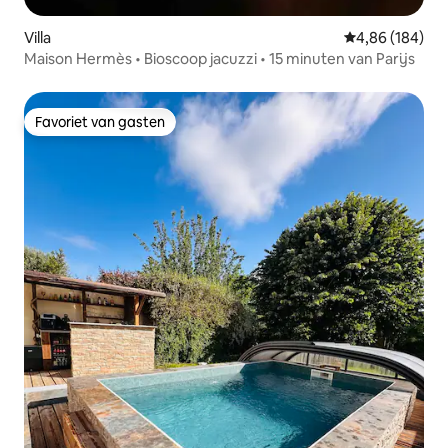
Villa
Gemiddelde beo
4,86 (184)
Maison Hermès • Bioscoop jacuzzi • 15 minuten van Parijs
Favoriet van gasten
Favoriet van gasten