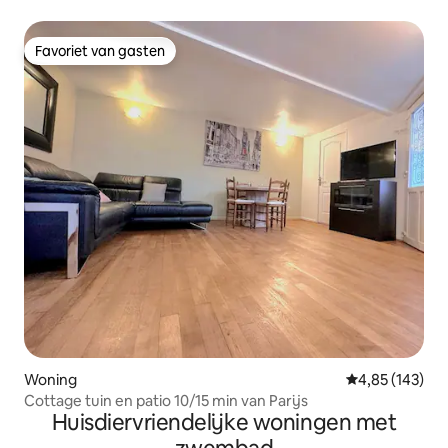
Favoriet van gasten
Favoriet van gasten
Woning
Gemiddelde beo
4,85 (143)
Cottage tuin en patio 10/15 min van Parijs
Huisdiervriendelijke woningen met