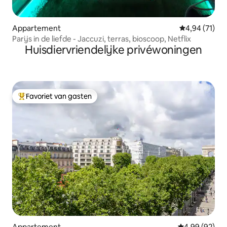
Appartement
Gemiddelde be
4,94 (71)
Parijs in de liefde - Jaccuzi, terras, bioscoop, Netflix
Huisdiervriendelijke privéwoningen
Favoriet van gasten
Topfavoriet van gasten
Appartement
Gemiddelde be
4,99 (92)