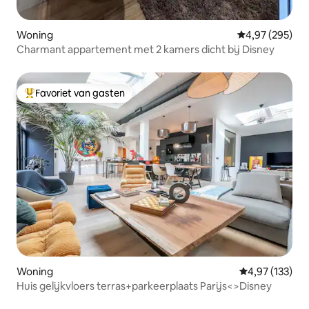
Woning
Gemiddelde beo
4,97 (295)
Charmant appartement met 2 kamers dicht bij Disney
Favoriet van gasten
Topfavoriet van gasten
Woning
Gemiddelde beo
4,97 (133)
Huis gelijkvloers terras+parkeerplaats Parijs<>Disney