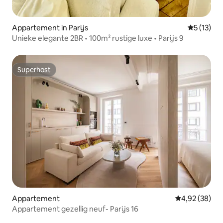
Appartement in Parijs
Gemiddelde
5 (13)
Unieke elegante 2BR • 100m² rustige luxe • Parijs 9
Superhost
Superhost
Appartement
Gemiddelde be
4,92 (38)
Appartement gezellig neuf- Parijs 16