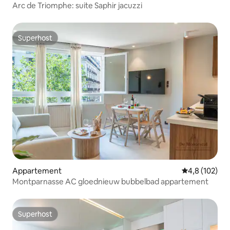
Arc de Triomphe: suite Saphir jacuzzi
Superhost
Superhost
Appartement
Gemiddelde be
4,8 (102)
Montparnasse AC gloednieuw bubbelbad appartement
Superhost
Superhost