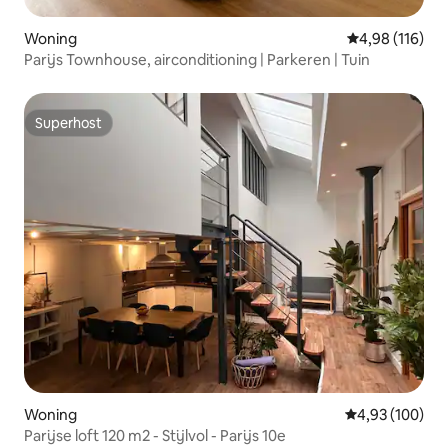
Woning
Gemiddelde beo
4,98 (116)
Parijs Townhouse, airconditioning | Parkeren | Tuin
Superhost
Superhost
Woning
Gemiddelde beo
4,93 (100)
Parijse loft 120 m2 - Stijlvol - Parijs 10e