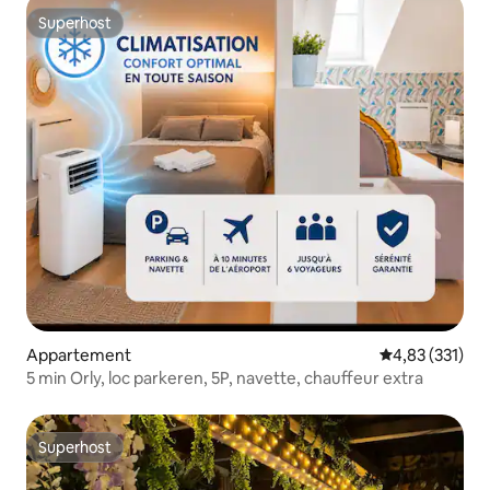
Superhost
Superhost
Appartement
Gemiddelde beo
4,83 (331)
5 min Orly, loc parkeren, 5P, navette, chauffeur extra
Superhost
Superhost