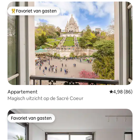
Favoriet van gasten
Topfavoriet van gasten
Appartement
Gemiddelde be
4,98 (86)
Magisch uitzicht op de Sacré Coeur
Favoriet van gasten
Favoriet van gasten