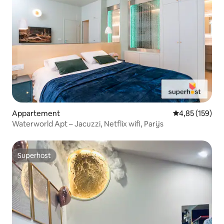
Appartement
Gemiddelde beo
4,85 (159)
Waterworld Apt – Jacuzzi, Netflix wifi, Parijs
Superhost
Superhost