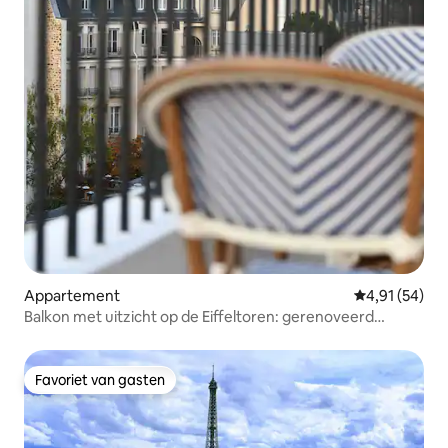
Appartement
Gemiddelde be
4,91 (54)
Balkon met uitzicht op de Eiffeltoren: gerenoveerd
appartement met airco
Favoriet van gasten
Favoriet van gasten