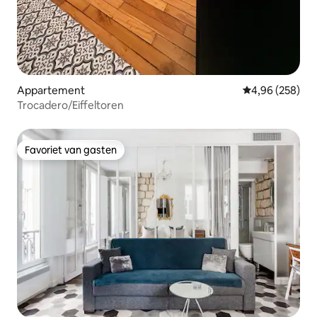
Appartement
Gemiddelde beo
4,96 (258)
Trocadero/Eiffeltoren
Favoriet van gasten
Favoriet van gasten