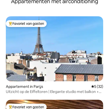
Appartementen met airconditioning
Favoriet van gasten
Topfavoriet van gasten
Appartement in Parijs
Gemiddelde
5 (32)
Uitzicht op de Eiffeltoren | Elegante studio met balkon +
airco
Favoriet van gasten