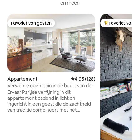
en meer.
Favoriet van gasten
Favoriet van g
Favoriet van gasten
Topfavoriet van 
Appartement
Gemiddelde beoordeling van 4,95
4,95 (128)
Verwen je ogen: tuin in de buurt van de
Eiffeltoren
Ervaar Parijse verfijning in dit
appartement badend in licht en
ingericht in een geest die de zachtheid
van traditie combineert met het
karakter van het hedendaagse. Tijdloos
en functioneel, al zijn kamers kijken uit
op een schattige tuin. Ideale omgeving,
beschermd door een tuin op 3 stappen
van de oevers van de Seine en de Bir-