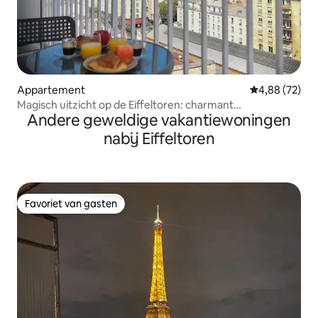
Appartement
Gemiddelde be
4,88 (72)
Magisch uitzicht op de Eiffeltoren: charmant
Andere geweldige vakantiewoningen
appartement met 1 SK!
nabij Eiffeltoren
Favoriet van gasten
Favoriet van gasten