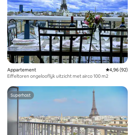
Appartement
Gemiddelde be
4,96 (92)
Eiffeltoren ongelooflijk uitzicht met airco 100 m2
Superhost
Superhost