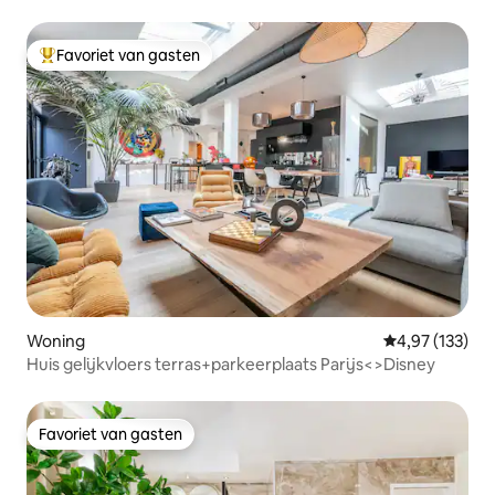
Favoriet van gasten
Topfavoriet van gasten
Woning
Gemiddelde beo
4,97 (133)
Huis gelijkvloers terras+parkeerplaats Parijs<>Disney
Favoriet van gasten
Favoriet van gasten