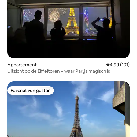
Appartement
Gemiddelde beo
4,99 (101)
Uitzicht op de Eiffeltoren – waar Parijs magisch is
Favoriet van gasten
Favoriet van gasten