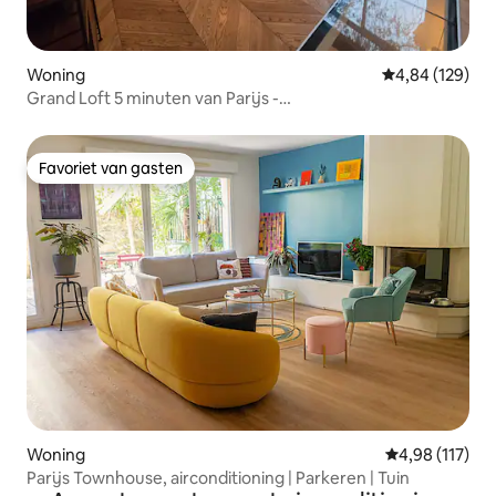
Woning
Gemiddelde beo
4,84 (129)
Grand Loft 5 minuten van Parijs -
Sauna/Terras/Homecinema
Favoriet van gasten
Favoriet van gasten
Woning
Gemiddelde beo
4,98 (117)
Parijs Townhouse, airconditioning | Parkeren | Tuin