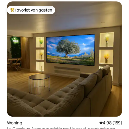
Favoriet van gasten
Topfavoriet van gasten
Woning
Gemiddelde beo
4,98 (159)
La Casalova Accommodatie met jacuzzi, groot scherm