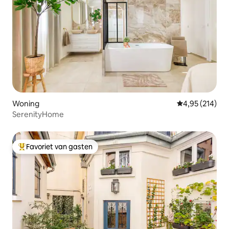
Woning
Gemiddelde beo
4,95 (214)
SerenityHome
Favoriet van gasten
Topfavoriet van gasten