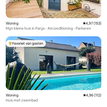
Woning
Gemiddelde beo
4,97 (153)
Mijn kleine huis in Parijs - Airconditioning - Parkeren
Favoriet van gasten
Topfavoriet van gasten
Woning
Gemiddelde beo
4,96 (112)
Huis met zwembad