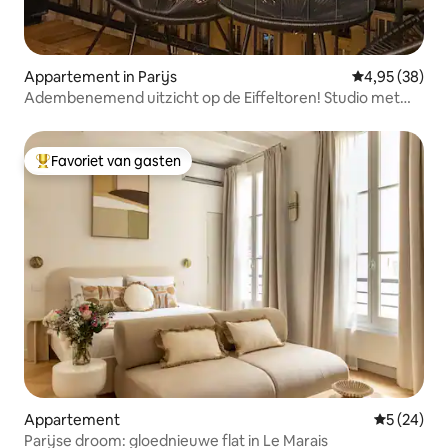
Appartement in Parijs
Gemiddelde be
4,95 (38)
Adembenemend uitzicht op de Eiffeltoren! Studio met
airco
Favoriet van gasten
Topfavoriet van gasten
Appartement
Gemiddelde
5 (24)
Parijse droom: gloednieuwe flat in Le Marais