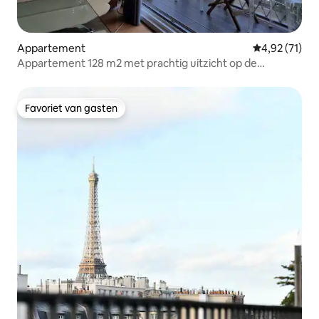
Appartement
Gemiddelde be
4,92 (71)
Appartement 128 m2 met prachtig uitzicht op de
Eiffeltoren
Favoriet van gasten
Favoriet van gasten