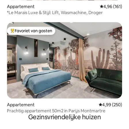
Appartement
Gemiddelde beo
4,96 (161)
*Le Marais Luxe & Stijl: Lift, Wasmachine, Droger
Favoriet van gasten
Topfavoriet van gasten
Appartement
Gemiddelde beo
4,99 (250)
Prachtig appartement 50m2 in Parijs Montmartre
Gezinsvriendelijke huizen