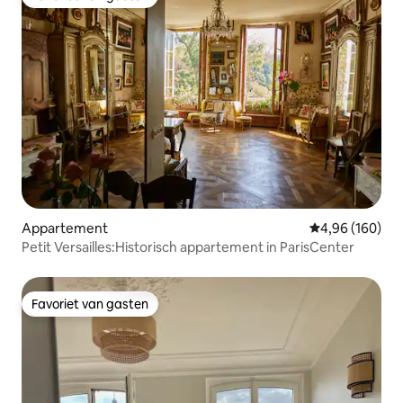
Favoriet van gasten
Appartement
Gemiddelde beo
4,96 (160)
Petit Versailles:Historisch appartement in ParisCenter
Favoriet van gasten
Favoriet van gasten