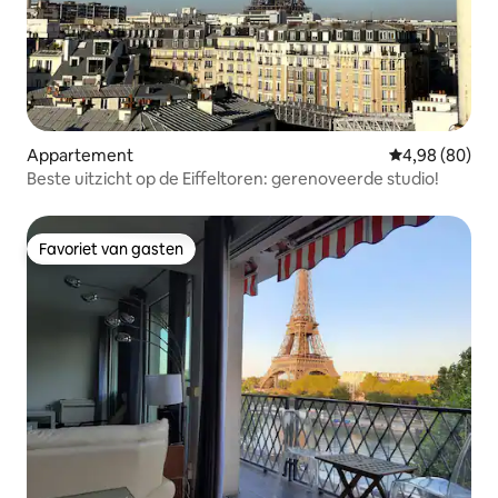
Appartement
Gemiddelde be
4,98 (80)
Beste uitzicht op de Eiffeltoren: gerenoveerde studio!
Favoriet van gasten
Favoriet van gasten