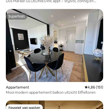
Dus Marais! GLOEDNIEUWE appt ~ Stijlvol, zonnig en
comfortabel
Superhost
Superhost
Appartement
Gemiddelde beo
4,86 (151)
Mooi modern appartement balkon uitzicht Eiffeltoren
Favoriet van gasten