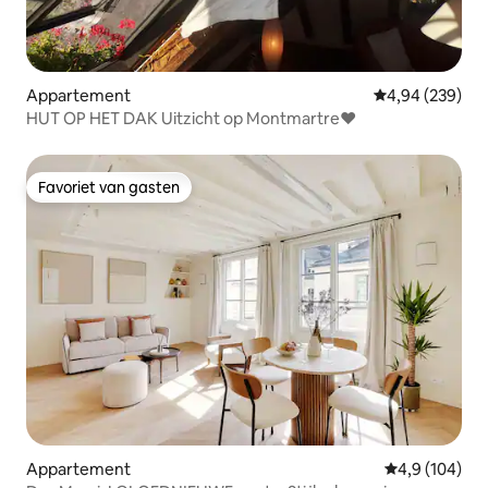
Appartement
Gemiddelde beo
4,94 (239)
HUT OP HET DAK Uitzicht op Montmartre♥
Favoriet van gasten
Favoriet van gasten
Appartement
Gemiddelde be
4,9 (104)