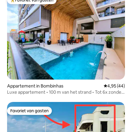
Favoriet van gasten
Topfavoriet van gasten
Appartement in Bombinhas
Gemiddelde be
4,95 (44)
Luxe appartement • 100 m van het strand • Tot 6x zonder
rente
Favoriet van gasten
Favoriet van gasten