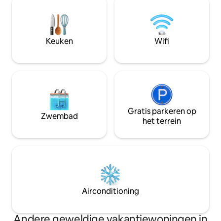
barbecue verbetert de ervaring. Het
1 slaapkamer met 
gebouw heeft een 24-uursreceptie,
tweepersoonsbed. Amerikaan
overdekte parkeergelegenheid en een
pooltafel Gastron
dak met een zwembad en uitzicht op
Amerikaanse barbe
Keuken
Wifi
zee. Boek nu en ervaar Bombinhas met
pool met uitzicht 
meer exclusiviteit.
Gratis parkeren op
Zwembad
het terrein
Airconditioning
Andere geweldige vakantiewoningen in