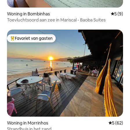
Woning in Bombinhas
Gemiddeld
5 (9)
Toevluchtsoord aan zee in Mariscal - Baoba Suites
Favoriet van gasten
Topfavoriet van gasten
Woning in Morrinhos
Gemiddelde
5 (62)
Strandhuis in het zand