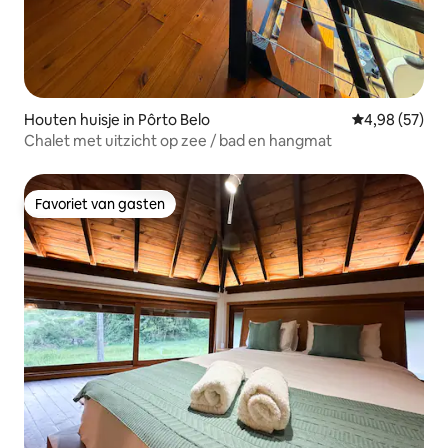
Houten huisje in Pôrto Belo
Gemiddelde be
4,98 (57)
Chalet met uitzicht op zee / bad en hangmat
Favoriet van gasten
Favoriet van gasten