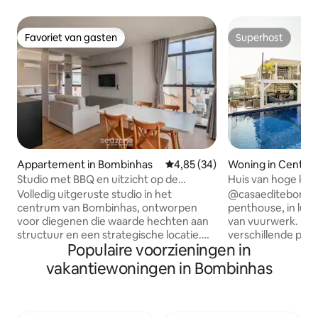
Favoriet van gasten
Superhost
Favoriet van gasten
Superhost
Appartement in Bombinhas
Gemiddelde beoordeling van 4,8
4,85 (34)
Woning in Centro
Studio met BBQ en uitzicht op de
Huis van hoge kwal
oceaan, Bombinhas SFR0501
panoramisch uitzi
Volledig uitgeruste studio in het
@casaeditebombinhas Hoog
centrum van Bombinhas, ontworpen
penthouse, in luxe
voor diegenen die waarde hechten aan
van vuurwerk. Pan
structuur en een strategische locatie.
verschillende punt
Populaire voorzieningen in
Op slechts 180 meter van het strand,
de stranden van h
met een spectaculair uitzicht op de stad
voor diegenen die
vakantiewoningen in Bombinhas
en de zee, biedt het een queensize bed,
comfortabel pand,
een slaapbank, airconditioning, een
op een paar meter
smart-tv en een uitgeruste keuken. De
het stadscentrum. We hebben 3 gro
gastronomische ruimte met een
kamers, 2 met 2 