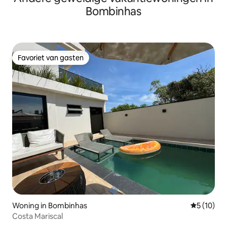
Bombinhas
Favoriet van gasten
Favoriet van gasten
Woning in Bombinhas
Gemiddelde
5 (10)
Costa Mariscal