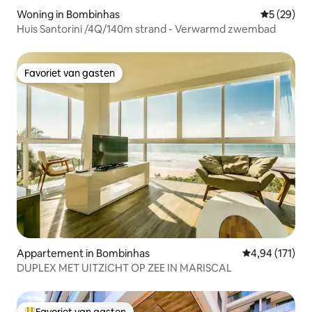
Woning in Bombinhas
Gemiddelde
5 (29)
Huis Santorini /4Q/140m strand - Verwarmd zwembad
Favoriet van gasten
Favoriet van gasten
Appartement in Bombinhas
Gemiddelde beo
4,94 (171)
DUPLEX MET UITZICHT OP ZEE IN MARISCAL