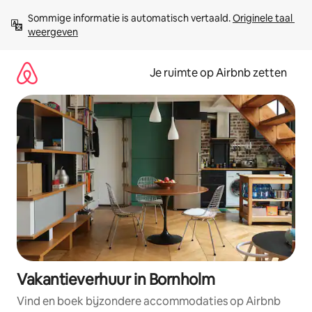
Ga
Sommige informatie is automatisch vertaald. 
Originele taal 
direct
weergeven
naar
inhoud
Je ruimte op Airbnb zetten
Vakantieverhuur in Bornholm
Vind en boek bijzondere accommodaties op Airbnb