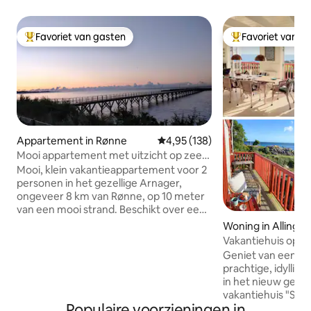
Favoriet van gasten
Favoriet van g
Topfavoriet van gasten
Topfavoriet van 
Appartement in Rønne
Gemiddelde beoordeling van 4,95
4,95 (138)
Mooi appartement met uitzicht op zee
in het prachtige Arnager
Mooi, klein vakantieappartement voor 2
personen in het gezellige Arnager,
ongeveer 8 km van Rønne, op 10 meter
van een mooi strand. Beschikt over een
woonkamer en keuken in één, een
Woning in Allinge
slaapkamer en een badkamer. Mooi
Vakantiehuis op 2
terras met tuinmeubilair. Er zijn
180 graden uitzich
Geniet van een va
dekbedden en kussens in het
prachtige, idyllis
appartement, maar u moet zelf
in het nieuw geb
beddengoed, handdoeken, enz.
vakantiehuis "Søg
meenemen. De koelkast heeft een
Populaire voorzieningen in
huis is een beetje