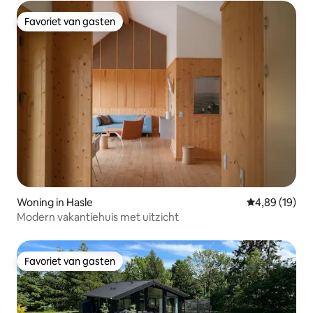
Favoriet van gasten
Favoriet van gasten
Woning in Hasle
Gemiddelde be
4,89 (19)
Modern vakantiehuis met uitzicht
Favoriet van gasten
Favoriet van gasten