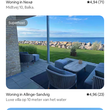
Woning in Nexø
Gemiddelde be
4,94 (71)
Midtvej 10, Balka.
Superhost
Superhost
Woning in Allinge-Sandvig
Gemiddelde be
4,96 (23)
Luxe villa op 10 meter van het water