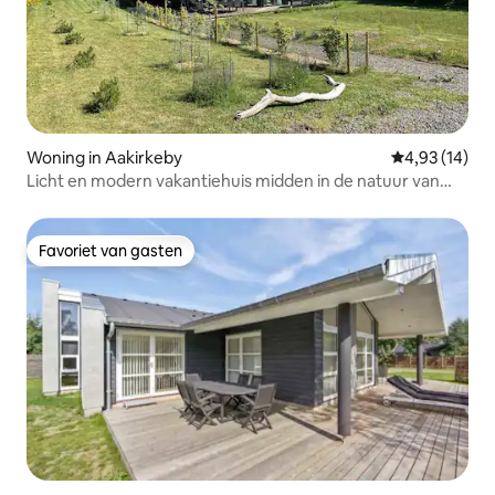
Woning in Aakirkeby
Gemiddelde be
4,93 (14)
Licht en modern vakantiehuis midden in de natuur van
Bornholm
Favoriet van gasten
Favoriet van gasten