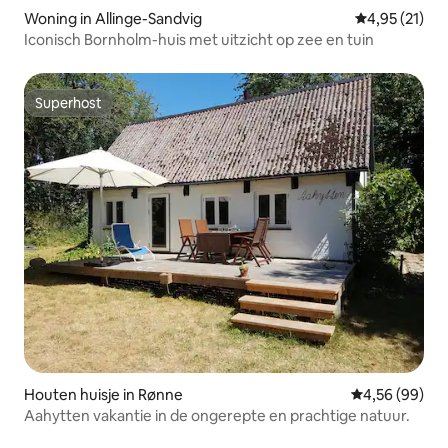
Woning in Allinge-Sandvig
Gemiddelde be
4,95 (21)
Iconisch Bornholm-huis met uitzicht op zee en tuin
Superhost
Superhost
Houten huisje in Rønne
Gemiddelde be
4,56 (99)
Aahytten vakantie in de ongerepte en prachtige natuur.