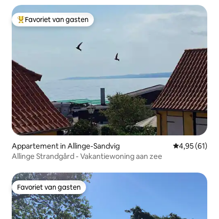
Favoriet van gasten
Topfavoriet van gasten
Appartement in Allinge-Sandvig
Gemiddelde be
4,95 (61)
Allinge Strandgård - Vakantiewoning aan zee
Favoriet van gasten
Favoriet van gasten