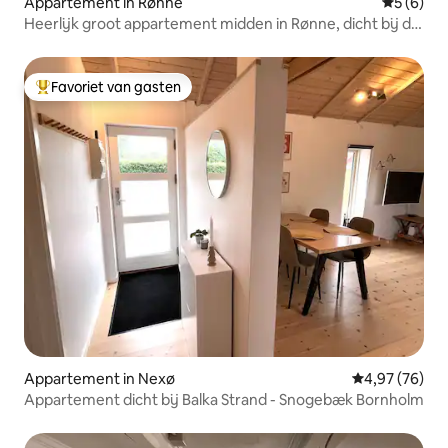
Appartement in Rønne
Gemiddeld
5 (6)
Heerlijk groot appartement midden in Rønne, dicht bij de
haven.
Favoriet van gasten
Topfavoriet van gasten
Appartement in Nexø
Gemiddelde be
4,97 (76)
Appartement dicht bij Balka Strand - Snogebæk Bornholm