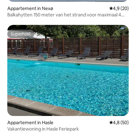
Appartement in Nexø
Gemiddelde b
4,9 (20)
Balkahytten 150 meter van het strand voor maximaal 4
personen.
Superhost
Superhost
Appartement in Hasle
Gemiddelde b
4,8 (50)
Vakantiewoning in Hasle Feriepark