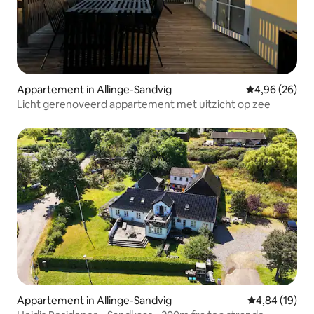
Appartement in Allinge-Sandvig
Gemiddelde be
4,96 (26)
Licht gerenoveerd appartement met uitzicht op zee
Appartement in Allinge-Sandvig
Gemiddelde be
4,84 (19)