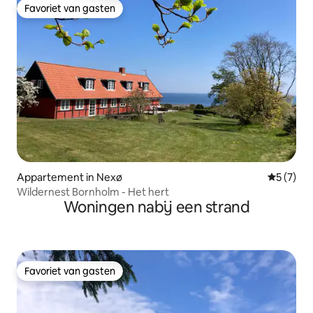
Favoriet van gasten
Favoriet van gasten
Appartement in Nexø
Gemiddeld
5 (7)
Wildernest Bornholm - Het hert
Woningen nabij een strand
Favoriet van gasten
Favoriet van gasten