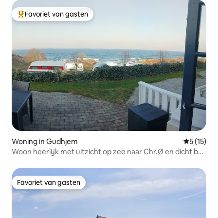
Favoriet van gasten
Topfavoriet van gasten
Woning in Gudhjem
Gemiddelde
5 (15)
Woon heerlijk met uitzicht op zee naar Chr.Ø en dicht bij
de kliffen
Favoriet van gasten
Favoriet van gasten