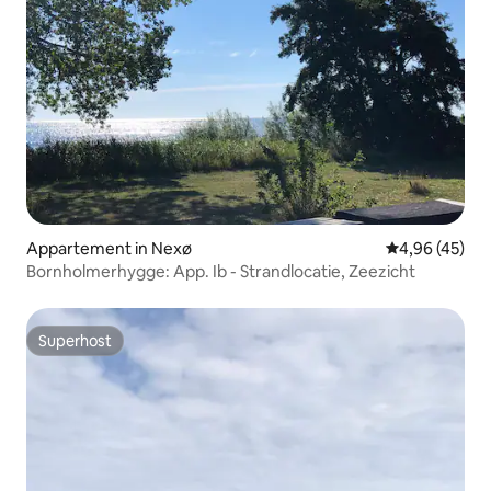
Appartement in Nexø
Gemiddelde be
4,96 (45)
Bornholmerhygge: App. Ib - Strandlocatie, Zeezicht
Superhost
Superhost