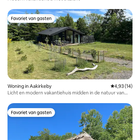
Favoriet van gasten
Favoriet van gasten
Woning in Aakirkeby
Gemiddelde be
4,93 (14)
Licht en modern vakantiehuis midden in de natuur van
Bornholm
Favoriet van gasten
Favoriet van gasten