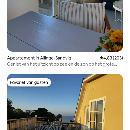
Appartement in Allinge-Sandvig
Gemiddelde beo
4,83 (203)
Geniet van het uitzicht op zee en de zon op het grote
terras op het zuiden
Favoriet van gasten
Favoriet van gasten