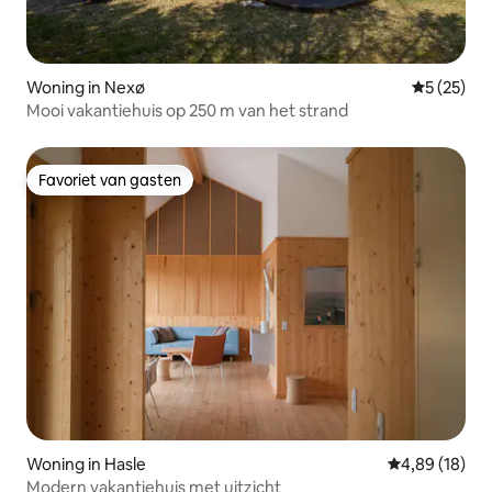
Woning in Nexø
Gemiddelde
5 (25)
Mooi vakantiehuis op 250 m van het strand
Favoriet van gasten
Favoriet van gasten
Woning in Hasle
Gemiddelde be
4,89 (18)
Modern vakantiehuis met uitzicht