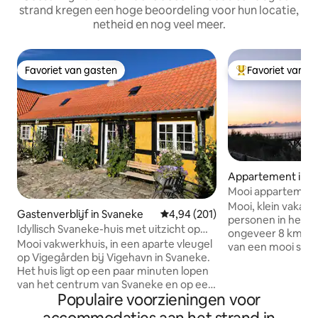
strand kregen een hoge beoordeling voor hun locatie,
netheid en nog veel meer.
Favoriet van gasten
Favoriet van g
Favoriet van gasten
Topfavoriet van 
Appartement in 
Mooi appartement 
in het prachtige 
Mooi, klein vakan
Gastenverblijf in Svaneke
Gemiddelde beoordeling van 4,94
4,94 (201)
personen in het ge
Idyllisch Svaneke-huis met uitzicht op
ongeveer 8 km va
Vigehavn
Mooi vakwerkhuis, in een aparte vleugel
van een mooi stra
op Vigegården bij Vigehavn in Svaneke.
woonkamer en keu
Het huis ligt op een paar minuten lopen
slaapkamer en ee
van het centrum van Svaneke en op een
terras met tuinmeubilair
Populaire voorzieningen voor
steenworp afstand van het Klippenpad
dekbedden en kus
en heeft uitzicht op Vigehavn. Het huis
appartement, maa