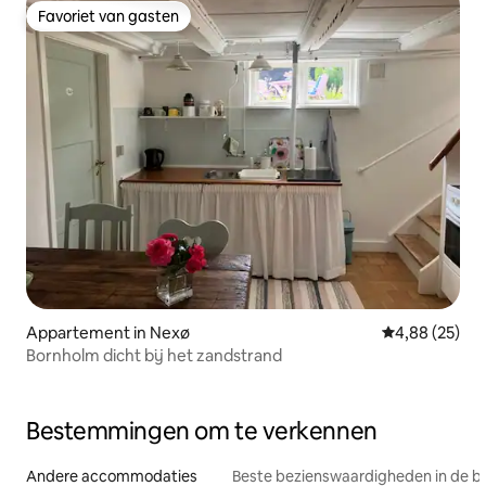
Favoriet van gasten
Favoriet van gasten
Appartement in Nexø
Gemiddelde be
4,88 (25)
Bornholm dicht bij het zandstrand
Bestemmingen om te verkennen
Andere accommodaties
Beste bezienswaardigheden in de b