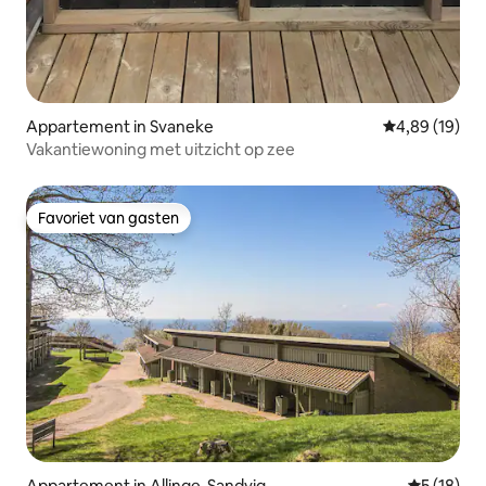
Appartement in Svaneke
Gemiddelde be
4,89 (19)
Vakantiewoning met uitzicht op zee
Favoriet van gasten
Favoriet van gasten
Appartement in Allinge-Sandvig
Gemiddelde
5 (18)