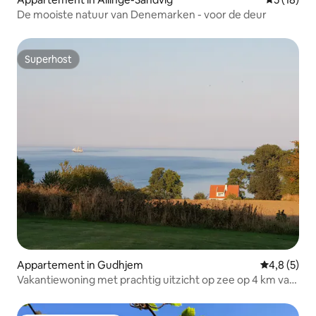
De mooiste natuur van Denemarken - voor de deur
Superhost
Superhost
Appartement in Gudhjem
Gemiddelde 
4,8 (5)
Vakantiewoning met prachtig uitzicht op zee op 4 km van
Gudhjem