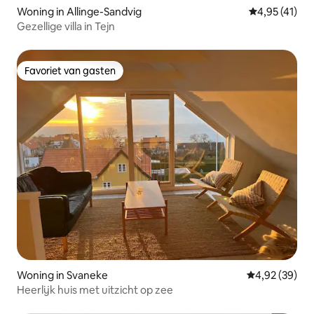
Woning in Allinge-Sandvig
Gemiddelde be
4,95 (41)
Gezellige villa in Tejn
Favoriet van gasten
Favoriet van gasten
Woning in Svaneke
Gemiddelde be
4,92 (39)
Heerlijk huis met uitzicht op zee